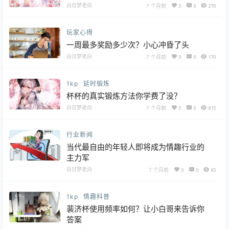
白日梦老白
7 个月前
0
0
270
玩家心得
一周最多奖励多少次？小心冲昏了头
白日梦老白
7 个月前
0
0
170
1kp
延时锻炼
杯杯的真实锻炼方法你学费了没？
白日梦老白
7 个月前
0
0
815
行业新闻
当代最自由的年轻人即将成为情趣行业的
主力军
白日梦老白
7 个月前
0
0
83
1kp
情趣科普
裴济杯使用频率如何？让小白哥来告诉你
答案