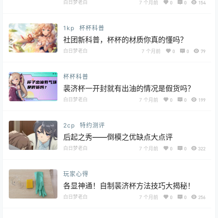
白日梦老白
7 个月前
0
0
154
1kp
杯杯科普
社团新科普，杯杯的材质你真的懂吗？
白日梦老白
7 个月前
0
0
79
杯杯科普
裴济杯一开封就有出油的情况是假货吗？
白日梦老白
7 个月前
0
0
199
2cp
特约测评
后起之秀——倒模之优缺点大点评
白日梦老白
7 个月前
0
0
322
玩家心得
各显神通！自制裴济杯方法技巧大揭秘！
白日梦老白
7 个月前
0
0
256