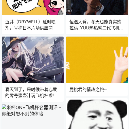
涩井（DRYWELL）延时喷
恒温大臀，冬天也能真实感
剂，号称日本片场供应商
拉满-YUU热热臀二代飞机杯
名器测评
春天到了，是时候带着心爱
屁桃君的情趣之旅~
的零号蜜壶汁玩飞机杯啦！