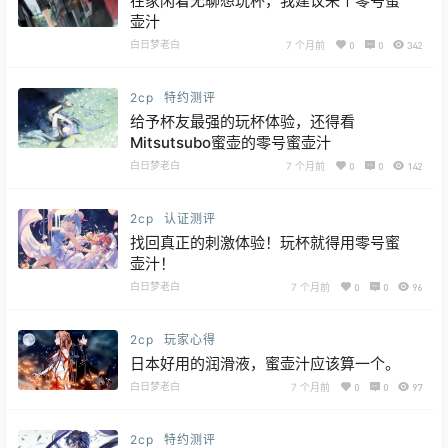
在家闲着无聊想玩杯，我建议来个零号蜜
壶汁
白日梦老白
7 个月前
0
0
342
2cp
特约测评
给予杯友最强的玩杯体验，还得看
Mitsutsubo蜜壶的零号蜜壶汁
白日梦老白
7 个月前
0
0
142
2cp
认证测评
找回真正的刺激体验！玩杯就得用零号蜜
壶汁！
白日梦老白
7 个月前
0
0
96
2cp
玩家心得
日本好用的润滑液，蜜壶汁应该算一个。
白日梦老白
7 个月前
0
0
97
2cp
特约测评