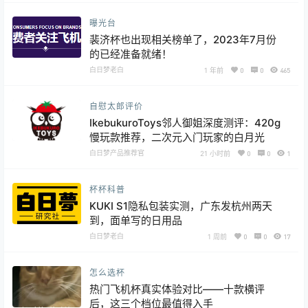
曝光台
裴济杯也出现相关榜单了，2023年7月份
的已经准备就绪！
白日梦老白
1 年前
0
0
465
自慰太郎评价
IkebukuroToys邻人御姐深度测评：420g
慢玩款推荐，二次元入门玩家的白月光
白日梦产品推荐官
21 小时前
0
0
1
杯杯科普
KUKI S1隐私包装实测，广东发杭州两天
到，面单写的日用品
白日梦老白
1 周前
0
0
17
怎么选杯
热门飞机杯真实体验对比——十款横评
后，这三个档位最值得入手