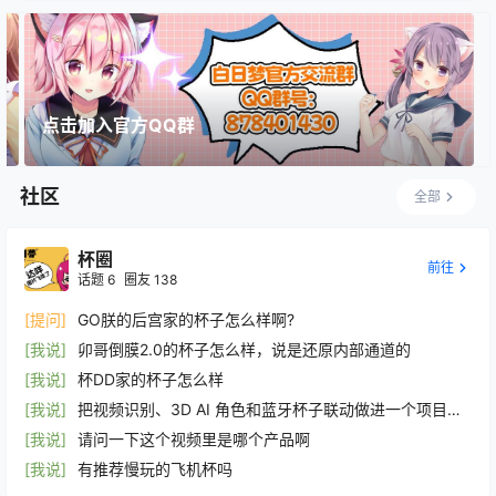
点击加入官方QQ群
社区
全部
杯圈
前往
话题
6
圈友
138
[提问]
GO朕的后宫家的杯子怎么样啊?
[我说]
卯哥倒膜2.0的杯子怎么样，说是还原内部通道的
[我说]
杯DD家的杯子怎么样
[我说]
把视频识别、3D AI 角色和蓝牙杯子联动做进一个项目里
后，我想找第一批核心种子同好
[我说]
请问一下这个视频里是哪个产品啊
[我说]
有推荐慢玩的飞机杯吗