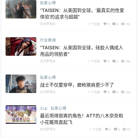
玩家心得
“TAISEN：从美国到全球，‘最真实的性爱
体验’的追求与超越”
白日梦老白
7 个月前
0
0
176
行业新闻
“TAISEN：从美国到全球，硅胶人偶成人
用品的领航者”
白日梦老白
7 个月前
0
0
158
玩家心得
战士不仅要穿甲，磨枪擦肩更少不了
白日梦老白
7 个月前
0
0
134
2cp
玩家心得
最近用得很爽的角色！ATT的八木奈奈和
小花暖简直起飞
白日梦老白
7 个月前
0
0
97