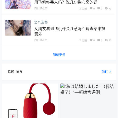
用飞机杯丢人吗？说几句掏心窝的话
白日梦老白
2 周前
0
0
95
怎么选杯
女朋友看到飞机杯会介意吗？调查结果挺
意外
白日梦老白
2 周前
0
0
25
加载更多
话题
圈友
前往