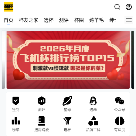
首页
杯友之家
选杯
测评
杯圈
薅羊毛
绅士
视频
签到
测评
星球
进群
公众号
榜单
送润滑液
选杯
品牌百科
有深度