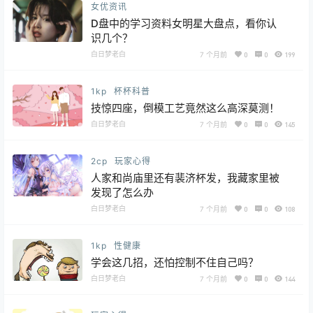
女优资讯
D盘中的学习资料女明星大盘点，看你认
识几个？
白日梦老白
7 个月前
0
0
199
1kp
杯杯科普
技惊四座，倒模工艺竟然这么高深莫测！
白日梦老白
7 个月前
0
0
145
2cp
玩家心得
人家和尚庙里还有裴济杯发，我藏家里被
发现了怎么办
白日梦老白
7 个月前
0
0
108
1kp
性健康
学会这几招，还怕控制不住自己吗？
白日梦老白
7 个月前
0
0
144