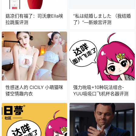
菇凉们有福了：司沃康Ella埃
“私は結婚しました （我结婚
拉跳蛋评测
了）”—新娘宫评测
性感迷人的 CICILY 小萌猫咪
强力吮吸+10种玩法组合-
镂空情趣内衣
YUU吸吸口飞机杯名器评测