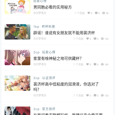
玩家心得
男同胞必看的实用秘方
白日梦老白
7 个月前
0
0
98
1kp
杯杯科普
辟谣！谁说有女朋友就不能用裴济杯
白日梦老白
7 个月前
0
0
120
2cp
玩家心得
家里有啥神秘之地可供藏杯？
白日梦老白
7 个月前
0
0
109
2cp
认证测评
裴济杯高中低粘度的润滑液，你选对了
吗？
白日梦老白
7 个月前
0
0
120
2cp
官方测评