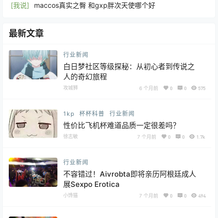
[我说]
maccos真实之臀 和gxp胖次天使哪个好
最新文章
行业新闻
白日梦社区等级探秘：从初心者到传说之
人的奇幻旅程
攻城狮
6 个月前
0
0
575
1kp
杯杯科普
行业新闻
性价比飞机杯难道品质一定很差吗？
徐志敏
7 个月前
0
0
1.7k
行业新闻
不容错过！Aivrobta即将亲历阿根廷成人
展Sexpo Erotica
小馋猫
7 个月前
0
0
494