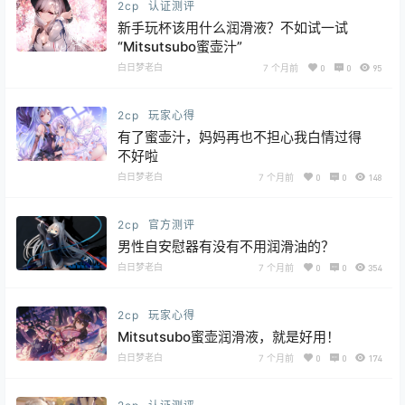
2cp
认证测评
新手玩杯该用什么润滑液？不如试一试
“Mitsutsubo蜜壶汁”
白日梦老白
7 个月前
0
0
95
2cp
玩家心得
有了蜜壶汁，妈妈再也不担心我白情过得
不好啦
白日梦老白
7 个月前
0
0
148
2cp
官方测评
男性自安慰器有没有不用润滑油的？
白日梦老白
7 个月前
0
0
354
2cp
玩家心得
Mitsutsubo蜜壶润滑液，就是好用！
白日梦老白
7 个月前
0
0
174