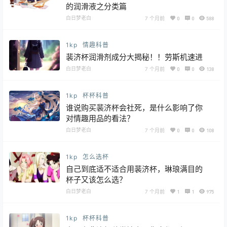
的润滑液之分类篇
白日梦老白
7 个月前
0
0
588
1kp
情趣科普
裴济杯润滑剂成分大揭秘！！劳斯机速进
白日梦老白
7 个月前
0
0
138
1kp
杯杯科普
谁说购买裴济杯会社死，是什么影响了你
对情趣用品的看法？
白日梦老白
7 个月前
0
0
108
1kp
怎么选杯
自己到底适不适合用裴济杯，琳琅满目的
杯子又该怎么选？
白日梦老白
7 个月前
1
1
975
1kp
杯杯科普