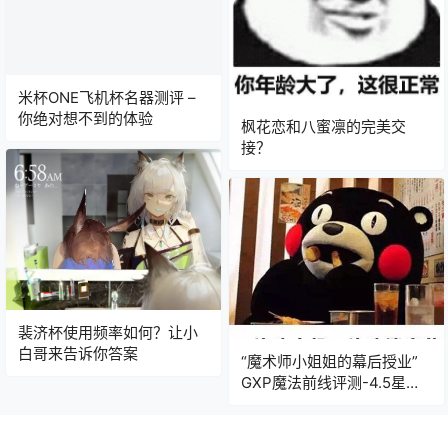
米杯ONE飞机杯名器测评 –
你绝对想不到的体验
枫花恋和八蜜凛的完美交
接？
裴济杯使用频率如何？让小
白哥来告诉你答案
“魔术师小姐姐的幕后授业”
GXP魔法前线评测-4.5星推
荐[db:副标题]