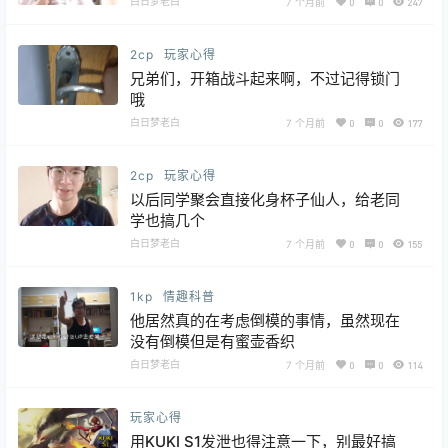
白日梦老白
7 个月前
0
0
247
2cp
玩家心得
兄弟们，开箱战斗起来啊，不过记得锁门
哦
白日梦老白
7 个月前
0
0
177
2cp
玩家心得
以后同学聚会直接化身杯子仙人，给老同
学也搞几个
白日梦老白
7 个月前
0
0
155
1kp
情趣科普
他居然真的在考虑倒模的事情，虽然现在
没有倒模但是有蜜壶香织
白日梦老白
7 个月前
0
0
114
玩家心得
用KUKI S1发泄也得注意一下，别最好搞