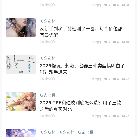
白日梦老白
1 周前
0
0
43
怎么选杯
从新手到老手分档测了一圈，每个价位都
有最优解
白日梦老白
1 周前
0
0
56
怎么选杯
2026慢玩、刺激、名器三种类型搞明白了
吗？新手进来
白日梦老白
2 周前
0
0
64
玩家心得
2026 TPE和硅胶到底怎么选？用了三款
之后的真实对比
白日梦老白
2 周前
0
0
60
怎么玩杯
怎么选杯
玩家心得