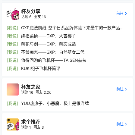
杯友分享
前往
话题
6
圈友
16
[我说]
GXP魔法前线-整个日系品牌体验下来最牛的一款产品
——-对子哈特什么的请靠边站！
[我说]
绕指柔情——GXP：大吉樱子
[我说]
萌花与剑——GXP：萌态成熟
[我说]
不禁痴恋——GXP：白丝壁女二代
[我说]
值得回购的飞机杯——TAISEN赫拉
[我说]
KUKI纪子飞机杯简评
杯友之家
前往
话题
16
圈友
2.2k
[我说]
YUU热热子、小恶魔、极上是假洋牌
求个推荐
前往
话题
1
圈友
3