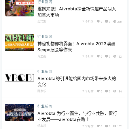
行业新闻
震撼来袭！Aivrobta携全新情趣产品闯入
加拿大市场
纽宾凯
7 个月前
0
0
298
行业新闻
神秘礼物即将露面！Aivrobta 2023澳洲
Sexpo展会等你来
苏里南
7 个月前
0
0
132
行业新闻
Aivrobta的引进能给国内市场带来多大的
变化
酷家乐
7 个月前
0
0
184
行业新闻
Aivrobta 为行业而生，与行业共融，促行
业发展——aivrobta在路上
纽宾凯
7 个月前
0
0
102