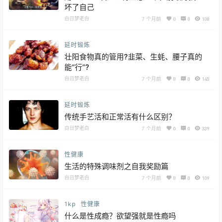
坏了自己
白日梦老白
7 个月前
0
0
108
延时锻炼
壮阳食物真的管用?韭菜、生蚝、腰子真的
能“行”?
白日梦老白
7 个月前
0
0
145
延时锻炼
传统手艺活和正常活有什么区别？
白日梦老白
7 个月前
0
0
339
性健康
生活的特殊调味剂之自我奖励篇
白日梦老白
7 个月前
0
0
109
1kp
性健康
什么是性成瘾？欲望强就是性瘾吗