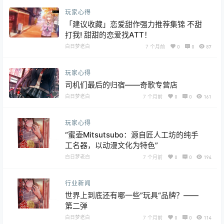
玩家心得
「建议收藏」恋爱甜作强力推荐集锦 不甜
打我! 甜甜的恋爱找ATT！
白日梦老白
7 个月前
0
0
87
玩家心得
司机们最后的归宿——奇歌专营店
白日梦老白
7 个月前
0
0
161
玩家心得
“蜜壶Mitsutsubo：源自匠人工坊的纯手
工名器，以动漫文化为特色”
白日梦老白
7 个月前
0
0
194
行业新闻
世界上到底还有哪一些”玩具“品牌？——
第二弹
白日梦老白
7 个月前
0
0
114