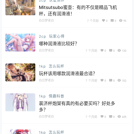
2cp
认证测评
Mitsutsubo蜜壶：有的不仅是精品飞机
杯，还有润滑液！
白日梦老白
7 个月前
0
0
95
2cp
玩家心得
哪种润滑液比较好？
白日梦老白
7 个月前
0
0
130
1kp
怎么玩杯
玩杯该用哪款润滑液最合适？
白日梦老白
7 个月前
0
0
102
1kp
情趣科普
裴济杯炮架有真的有必要买吗？好处多
多？
白日梦老白
7 个月前
0
0
605
1kp
怎么玩杯