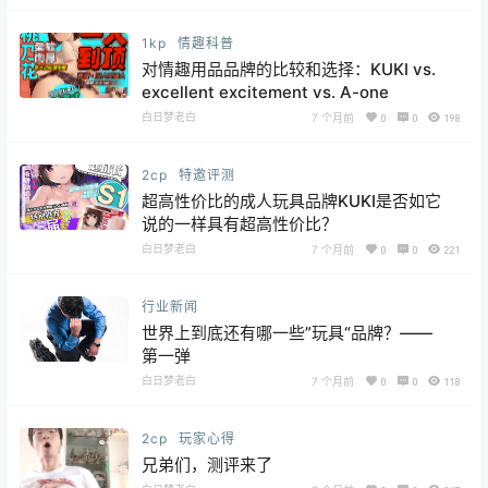
1kp
情趣科普
对情趣用品品牌的比较和选择：KUKI vs.
excellent excitement vs. A-one
白日梦老白
7 个月前
0
0
198
2cp
特邀评测
超高性价比的成人玩具品牌KUKI是否如它
说的一样具有超高性价比？
白日梦老白
7 个月前
0
0
221
行业新闻
世界上到底还有哪一些”玩具“品牌？——
第一弹
白日梦老白
7 个月前
0
0
118
2cp
玩家心得
兄弟们，测评来了