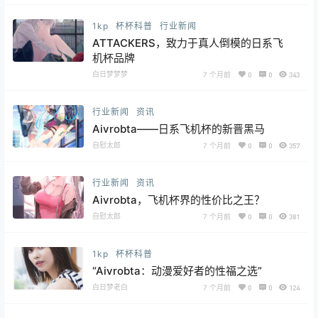
1kp
杯杯科普
行业新闻
ATTACKERS，致力于真人倒模的日系飞
机杯品牌
白日梦梦梦
7 个月前
0
0
343
行业新闻
资讯
Aivrobta——日系飞机杯的新晋黑马
自慰太郎
7 个月前
0
0
357
行业新闻
资讯
Aivrobta，飞机杯界的性价比之王？
自慰太郎
7 个月前
0
0
381
1kp
杯杯科普
“Aivrobta：动漫爱好者的性福之选”
白日梦老白
7 个月前
0
0
124