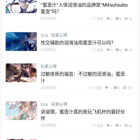
“蜜壶汁”人体润滑油的品牌是“Mitsutsubo
蜜壶”吗？
白日梦老白
7 个月前
0
0
60
2cp
玩家心得
性交辅助的润滑油用蜜壶汁可以吗？
白日梦老白
7 个月前
0
0
60
玩家心得
过敏体质的福音：不过敏的润滑油，蜜壶
汁
白日梦老白
7 个月前
1
0
175
2cp
玩家心得
讲道理，蜜壶汁真的是玩飞机杯的最好伙
伴
白日梦老白
7 个月前
0
0
60