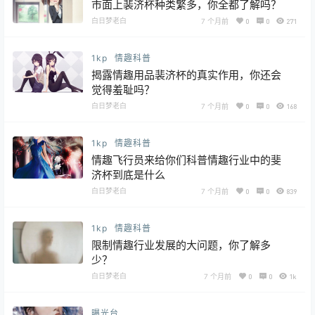
市面上裴济杯种类繁多，你全都了解吗？
白日梦老白
7 个月前
0
0
271
1kp
情趣科普
揭露情趣用品裴济杯的真实作用，你还会
觉得羞耻吗？
白日梦老白
7 个月前
0
0
168
1kp
情趣科普
情趣飞行员来给你们科普情趣行业中的斐
济杯到底是什么
白日梦老白
7 个月前
0
0
839
1kp
情趣科普
限制情趣行业发展的大问题，你了解多
少？
白日梦老白
7 个月前
0
0
1k
曝光台