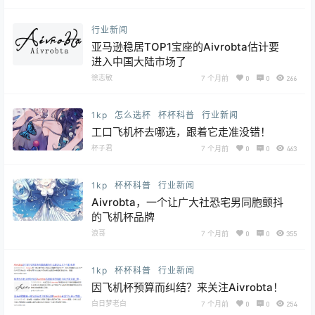
行业新闻
亚马逊稳居TOP1宝座的Aivrobta估计要
进入中国大陆市场了
徐志敏
7 个月前
0
0
266
1kp
怎么选杯
杯杯科普
行业新闻
工口飞机杯去哪选，跟着它走准没错！
杯子君
7 个月前
0
0
463
1kp
杯杯科普
行业新闻
Aivrobta，一个让广大社恐宅男同胞颤抖
的飞机杯品牌
浪哥
7 个月前
0
0
355
1kp
杯杯科普
行业新闻
因飞机杯预算而纠结？来关注Aivrobta！
白日梦老白
7 个月前
0
0
254