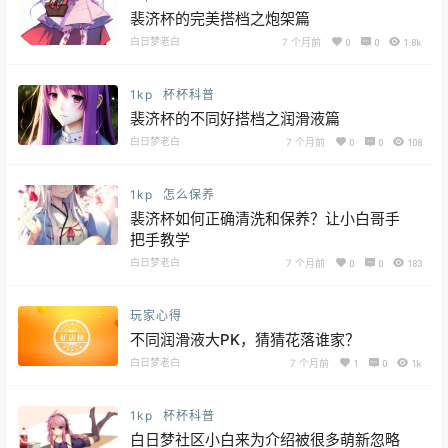
裴济杯的完美搭档之炮架篇
白日梦老白
7 个月前
0
0
1.8k
1kp
杯杯科普
裴济杯的不同好搭档之润滑液篇
白日梦老白
7 个月前
0
0
108
1kp
怎么保养
裴济杯如何正确清洗和保养？让小白哥手
把手教学
白日梦老白
7 个月前
0
0
183
玩家心得
不同润滑液大PK，猜猜花落谁家？
白日梦老白
7 个月前
1
0
1k
1kp
杯杯科普
白日梦社区小白来为介绍被很多萌新忽略