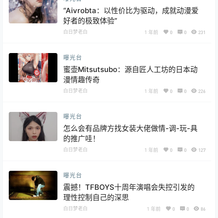
“Aivrobta：以性价比为驱动，成就动漫爱
好者的极致体验”
白日梦老白
1 年前
0
0
231
曝光台
蜜壶Mitsutsubo：源自匠人工坊的日本动
漫情趣传奇
白日梦老白
1 年前
0
0
226
曝光台
怎么会有品牌方找女装大佬做情-调-玩-具
的推广哇！
白日梦老白
1 年前
0
0
127
曝光台
震撼！TFBOYS十周年演唱会失控引发的
理性控制自己的深思
白日梦老白
1 年前
0
0
86