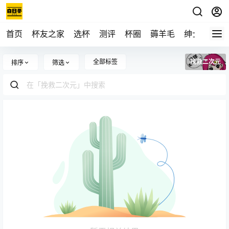
首页
杯友之家
选杯
测评
杯圈
薅羊毛
绅士
视频
全部标签
挽救二次元
排序
筛选