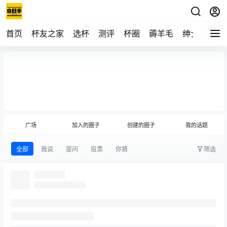
首页
杯友之家
选杯
测评
杯圈
薅羊毛
绅士
视频
发布话题
(圈主)
广场
加入的圈子
创建的圈子
我的话题
全部
我说
提问
投票
你猜
筛选