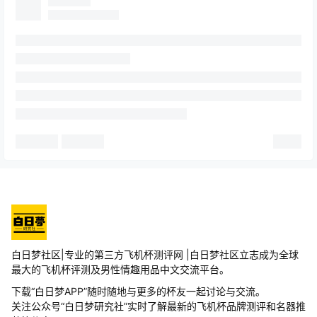
杯圈
2026-07-27
GO朕的后宫家的杯子怎么样啊?
16:28:45
杯圈
卯哥倒膜2.0的杯子怎么样，说是还原内部
白日梦社区|专业的第三方飞机杯测评网 |白日梦社区立志成为全球
2026-07-24
通道的
18:18:57
最大的飞机杯评测及男性情趣用品中文交流平台。
下载“白日梦APP”随时随地与更多的杯友一起讨论与交流。
杯圈
关注公众号“白日梦研究社”实时了解最新的飞机杯品牌测评和名器推
2026-07-08