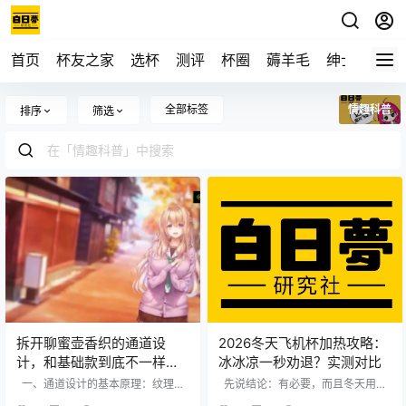
首页
杯友之家
选杯
测评
杯圈
薅羊毛
绅士
视频
全部标签
情趣科普
排序
筛选
拆开聊蜜壶香织的通道设
2026冬天飞机杯加热攻略：
计，和基础款到底不一样在
冰冰凉一秒劝退？实测对比
哪
一、通道设计的基本原理：纹理决
先说结论：有必要，而且冬天用和
定刺激方式 飞机杯的通道设计，核
不用完全是两种东西。 人体温度大