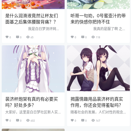
普通人，一周使用次数过多的话也
会遭不…
是什么润滑液竟然让杯友们
听哥一句劝，0号蜜壶汁的带
面基之后集体腰酸背痛？？
来的快感你把持不住
我是白日梦测评网站
我真的是服了啊 之前
的测评师。 前几天蜜壶大郎我啊和
还以为“春天是万物繁衍的季节”只是
0
0
65
0
0
118
杯友群的几个哥们面基 别的群线下
一个简单的梗 没想到这一整个星期
见面聊的不是动漫游戏二次元，就
下来我是真的体验了一回 前脚楼底
是车子房子女朋友 但我们不一样，
下那群不知道从哪集体搬迁过来的
好家伙，上来就聊一些劲爆的话题
野猫刚刚结束鬼哭狼嚎 后脚上下左
不过聊聊日本爱情动作片就算了 但
右的几户小年轻…
当一群大男…
裴济杯炮架有真的有必要买
揭露情趣用品裴济杯的真实
吗？好处多多？
作用，你还会觉得羞耻吗？
大家好，这里是白日梦社区新人实
随着社会的发展，人们对性的观念
习生大尾巴狼，看到有些新手玩家
不再像以前那么保守，越来越多的
0
0
602
0
0
167
在提问名器伴侣炮架的问题，比
人开始使用成人用品来增添情趣，
如： 1、感觉还不错，但是用手拿着
裴济杯就是其中的一种，很多男性
有点累，怎么办？ 2、有没有必要入
朋友都会使用，情趣飞行员刚来白