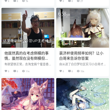
0
0
76
0
0
27
心目标只有一个：用不同的纹理结
约36到37度，而一个室温下的飞机
构，在推进过程中产生不同层次的
杯，冬天可能只有10到15度。这个
刺激。 基础纹理分三大类：螺纹、
温差带来的不是"凉一点"，而是"瞬
颗粒、平滑。螺纹通道的刺激方式
间出戏"。冰凉触感直接接触敏感部
是"旋转摩擦"——推进时螺旋纹路产
位，第一反应是缩一下，然后兴致
生旋转方向的摩擦力。颗粒通道的
直接打折扣。 加热到接近体温（38
刺激方式是"点状刺激"——每个颗粒
到42度）之后，触感从"冰凉异
都是一个独立的刺…
物"变成"温热包裹&quo…
他居然真的在考虑倒模的事
裴济杯使用频率如何？让小
情，虽然现在没有倒模但是
白哥来告诉你答案
有蜜壶香织
有欲望很正常，去淘宝搞个蜜壶香
自从进了白日梦社区实习小白哥才
织不就得了，千万别空手上，最后
发现，现在大部分的小伙伴都有使
0
0
114
0
0
154
搞垮了自己，那就得不偿失了。 本
用过裴济杯的经历，一般来说，裴
视频出自B站老晴子，侵权必删
济杯的使用怎么说也不会每天都用
一次[抓狂R]至少对小白哥来说是这
样，可能有人会说一天一次很正
常，其至一天三四次[惊恐R]更有其
者说自己把环子捅穿了，好吧，那
说明你有一个很强大的大兄弟和与
之相匹配的强大欲望，而我则是一
个欲望普通大兄弟也普通的普通
人。相信大多数人都是跟我一样的