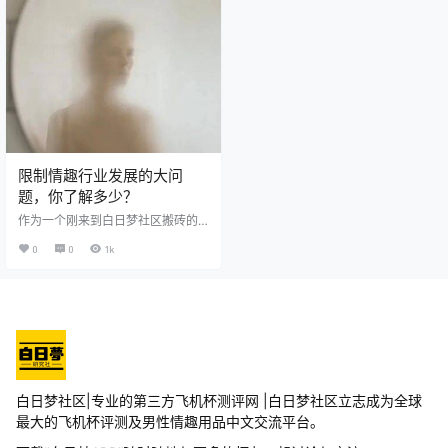
手炮架？ 3、炮架用不用有什么区
日梦社区实习，社长就给我总结出
别？ 4、有什么好的炮架值得推荐？
了一些经验，从不了解性的懵懂少
…… &…
年到现在行云如流水的老司机，裴
济杯有什么作用呢? …
限制情趣行业发展的大问
题，你了解多少？
作为一个刚来到白日梦社区搬砖的
实习生情趣飞行员，很多人都会
0
0
1k
问：那你会用这些东东吗？ 情趣用
品种类有成千上万种，我要是一件
一件用，我怕是到我断气都用不
完。况且作为一个新人，在此申明
一下：我们是情趣用品的科普者，
不是卖情趣用品的。这是两码事，
记住了没，下次不要问了啊，问了
打屁屁啊。[抠鼻R] …
白日梦社区|专业的第三方飞机杯测评网 |白日梦社区立志成为全球
最大的飞机杯评测及男性情趣用品中文交流平台。