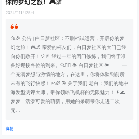
你的梦幻之旅！🎮🌌
2024年11月25日
🚀🎉 公告 | 白日梦社区：不删档试运营，开启你的梦
幻之旅！🎮🌌 亲爱的杯友们，白日梦社区的大门已经
向你们敞开！🎈🚪 经过一年的闭门修炼，我们终于准
备好迎接各位的到来。🔍🧙‍♂️ 🌟 白日梦社区 🌟 —— 一
个充满梦想与激情的地方，在这里，你将体验到前所
未有的飞行快感！🛫🌈 🎯 关于我们 老白：我们的地中
海发型测评大师，带你领略飞机杯的无限魅力！👴🌊
梦梦：活泼可爱的萌新，用她的呆萌带你走进二次
元…
详情