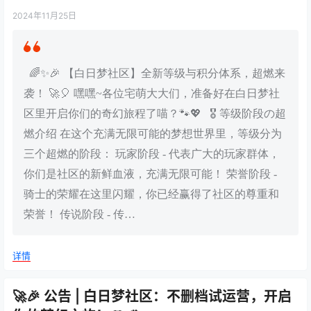
2024年11月25日
🌈✨🎉 【白日梦社区】全新等级与积分体系，超燃来
袭！ 🚀🎈 嘿嘿~各位宅萌大大们，准备好在白日梦社
区里开启你们的奇幻旅程了喵？🐾💖 🎖️ 等级阶段の超
燃介绍 在这个充满无限可能的梦想世界里，等级分为
三个超燃的阶段： 玩家阶段 - 代表广大的玩家群体，
你们是社区的新鲜血液，充满无限可能！ 荣誉阶段 -
骑士的荣耀在这里闪耀，你已经赢得了社区的尊重和
荣誉！ 传说阶段 - 传…
详情
🚀🎉 公告 | 白日梦社区：不删档试运营，开启