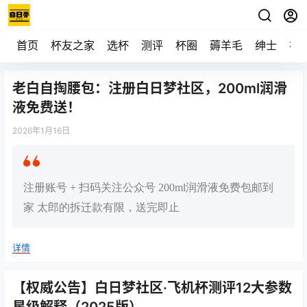
首页
杯友之家
选杯
测评
杯圈
薅羊毛
绅士
视
老白自掏腰包：注册白日梦社区，200ml润滑
液免费送！
2026年1月16日
注册账号 + 扫码关注公众号 200ml润滑液免费包邮到
家 太郎的拆迁款有限，送完即止
详情
【权威公告】白日梦社区·飞机杯测评12大参数