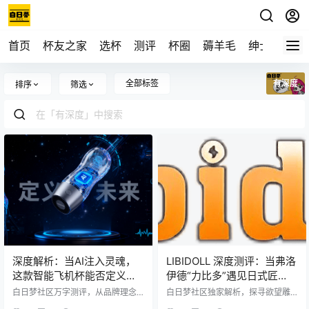
首页
杯友之家
选杯
测评
杯圈
薅羊毛
绅士
视频
全部标签
有深度
排序
筛选
深度解析：当AI注入灵魂，
LIBIDOLL 深度测评：当弗洛
这款智能飞机杯能否定义人
伊德“力比多”遇见日式匠
机交互的未来？
心，这款殿堂级飞机杯是艺
白日梦社区万字测评，从品牌理念
白日梦社区独家解析，探寻欲望雕
到技术实现，全面剖析TAISEN子品
术品还是智商税？
塑家 LIBIDOLL 的品牌内核与产品矩