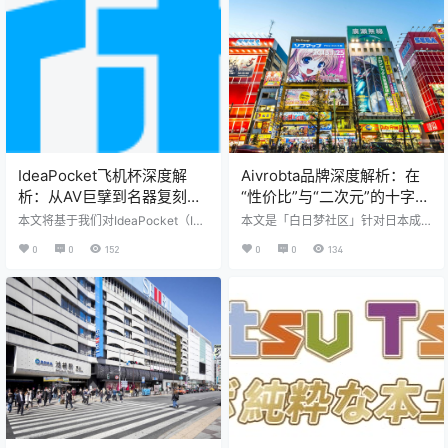
白日梦社区独立完成，未接受任何
用品**行业 ，最终落脚于其核心产
品牌赞助或商业合作。所有结论均
品——**女优倒模飞机杯**的技术
基于公开资料、市场调研与实验室
实现与实际体验。我们将通过客观
模拟测试，旨在为用户提供专业、
的数据分析、结构解构和用户画
克制、可信的消费决策参考。 引
像，为您呈现一个全面、立体的Atta
言：在真实与想象的边界，探索男
ckers。这不仅是一篇**飞机杯测评
性慰藉的新维度 在当今高度同质化
**，更是一次关于品牌理念如…
的男性情趣用…
IdeaPocket飞机杯深度解
Aivrobta品牌深度解析：在
析：从AV巨擘到名器复刻，
“性价比”与“二次元”的十字路
IP社的跨界逻辑与产品测评
口，它如何定义新一代男性
本文将基于我们对IdeaPocket（IP
本文是「白日梦社区」针对日本成
社）品牌历史的追溯、设计哲学的
飞机杯？
人用品品牌Aivrobta的深度、中立分
0
0
152
0
0
134
剖析，以及对其核心产品线的独立
析报告。我们旨在通过解析其品牌
测评，为您呈现一篇深度解析报
理念、核心技术及产品矩阵，为用
告。
户在选购男性飞机杯、仿真胸模等
产品时提供客观、全面的参考。报
告将详细测评包括萌え乳、乳の妖
精、蜜乳姬、极生乳在内的胸部产
品，以及JK学姐、JK学妹两款飞机
杯，并结合市场数据与材料科学，
探讨Aivrobta在2025年成人用品市
场中的真实定位与价值。