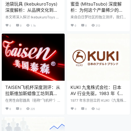
池袋玩具 (IkebukuroToys)
蜜壶 (MitsuTsubo) 深度解
深度解析：从品牌文化到产
析：为何这个产量稀少的日
品矩阵的专业测评
本飞机杯品牌，被誉为“毕业
本文将深入探讨 IkebukuroToys 的
来自白日梦社区的独立测评，我们
品牌故事，解析其为何选择“池袋”作
级”神作？
将从品牌历史、匠人精神到全系男
0
0
1.1k
0
0
313
为身份标识，并揭示其标志性猫头
用飞机杯产品线，为你揭开蜜壶高
鹰 Logo 背后深厚的文化寓意。同
仿真飞机杯的神秘面纱。
时，我们将选取其产品线中具有代
表性的两款产品——高刺激度的“教
员调教”与中等刺激度的“邻人御
姐”，通过对其物理参数、材质特
性、特别是内部通道结构的精细解
构，为不同需求的用户群体提供一
份详尽的选购指南。
TAISEN飞机杯深度测评：从
KUKI 九鬼株式会社：日本
拉斯维加斯蜡像工坊到真人
AV 行业先驱，1983 年《消
倒模TOP 1品牌的真实探索
し忘れビデオ》爆火的幕后
在男性自慰器具（俗称“飞机杯”）领
1977 年东京创立的 KUKI（九鬼株
域，用户的核心诉求始终围绕一个
推手
式会社），是日本 AV 产业奠基者！
0
0
225
0
0
142
关键词演进：真实感。从最初简单
1983 年转型 AV 推出《消し忘れビ
模仿生理结构的硅胶制品，到如今
デオ》，以 “真实感” 颠覆行业；19
在材质、形态、重量、细节上无限
85 年捧红中川えり子，《えり子の
趋近于真人的高端仿真模型，这场
本番》卖爆 10 万盒！还早于主流平
“真实感”的竞赛从未停歇。在这条赛
台搞成人流媒体，18-28 岁男生必