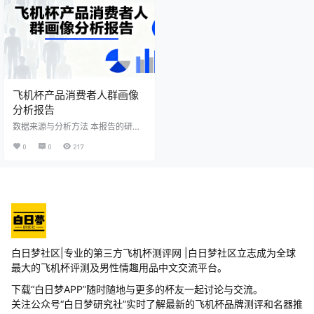
道上，美国TAISEN是一个无法绕开
看的 AV 厂商发展史！
的名字。它以“真人倒模”技术闻名，
并凭借其独特的品牌渊源和材质科
技，在高端飞机杯市场中占据了重
要的一席。
飞机杯产品消费者人群画像
分析报告
数据来源与分析方法 本报告的研究
数据来源于淘宝/天猫平台的店铺后
0
0
217
台数据及行业大盘数据，其权威性
体现在两个维度：一方面，淘宝/天
猫作为国内领先的电商平台，其后
台数据直接反映真实交易行为，确
保了原始数据的真实性与准确性；
另一方面，大盘数据覆盖全行业交
易样本，具备广泛的行业代表性，
为人群画像分析提供了宏观视角的
支撑。 在分析方法的选择上，本研
究采用描述性统计与用户分群模型
白日梦社区|专业的第三方飞机杯测评网 |白日梦社区立志成为全球
相结合的方式，构建多维度分析体
最大的飞机杯评测及男性情趣用品中文交流平台。
系…
下载“白日梦APP”随时随地与更多的杯友一起讨论与交流。
关注公众号“白日梦研究社”实时了解最新的飞机杯品牌测评和名器推