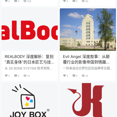
0
0
269
0
0
84
牌WISDOMBUM的核心价值。 在2
阵。 在男性自慰杯（飞机杯）这一
025年的今天，当我们探讨成人用品
不断演进的市场中，我们见证了产
市场时，单纯的功能堆砌与材质比
品从满足基本生理需求的工具，向
拼已然成为过去时。技术的深度融
着追求极致体感与真实体验的仿真
合，特别是人工智能（AI）的引入，
工艺品演变。然而，当绝大多数品
正以前所未有的力量重塑着行业的
牌仍在“更逼真”、“更刺激”的物理维
边界与用户的体验。正是在这一时
度上进行探索时，一个源自日本的
代背景下，老牌厂商TAISEN推出了
品牌——LIBIDOLL ，正试图从一个
其极具前瞻性的高端子品牌——WIS
全新的维度，即精神分析与艺术哲
DOMBUM 。它并非简单的产品线
学，来重构人与工具、欲望与美学
延伸…
的关系。它…
REALBODY 深度解析：复刻
Evil Angel 深度叙事：从颠
“真实身体”的日本匠艺与技
覆行业的影像帝国到情趣美
术哲学
学的缔造者
从 3D BONE SYSTEM 技术到用户
一份来自白日梦社区的品牌考古报
共创生态，全面解构高端飞机杯品
告，探究美国顶级成人影片制作商 E
0
0
92
0
0
65
牌 REALBODY 的价值内核 前言 在
vil Angel 的历史、内核及其产品背
成人用品行业，尤其是在对工艺与
后的文化逻辑 在成人用品的浩瀚市
体验有着极致追求的日本市场，“真
场中，绝大多数品牌的故事始于一
实感”始终是各大品牌竞逐的核心赛
个产品创意或一种新材料的发现。
道。当多数品牌仍聚焦于通道构造
然而，Evil Angel 是一个绝对的例
的革新与材质的无限趋近时，一个
外。要理解它的情趣玩具，尤其是
名为 REALBODY 的品牌，以其“真
其备受瞩目的飞机杯系列，我们必
实身体”为核心理念，通过独特的技
须将时钟拨回上世纪 80 年代末，深
术路径和品牌哲学，成功构建了自
入探寻一个由反叛精神、商业远见
身的“殿堂级”地位 。本篇测…
和独特美学共同铸就的影像帝国。E