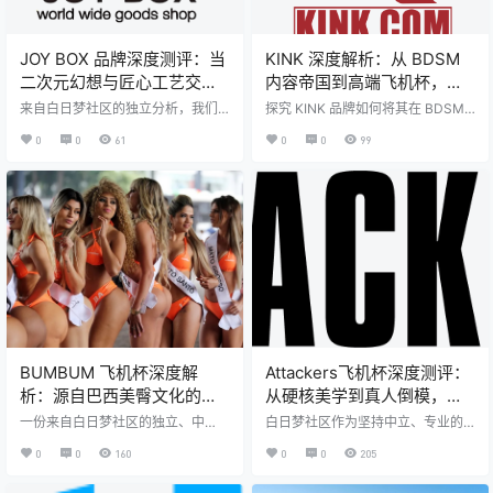
v…
JOY BOX 品牌深度测评：当
KINK 深度解析：从 BDSM
二次元幻想与匠心工艺交
内容帝国到高端飞机杯，解
汇，一款飞机杯如何“打破次
构一个非典型品牌的专业主
来自白日梦社区的独立分析，我们
探究 KINK 品牌如何将其在 BDSM
元壁”？
将从品牌理念、材质科技、产品矩
义
领域的深刻理解，通过与 DOCTAIS
0
0
61
0
0
99
阵和用户体验四个维度，全面解析
EN 的合作，转化为具有革命性体验
这个“为极致玩乐而生”的日本飞机杯
的男性飞机杯产品。白日梦社区为
品牌。 前言：当虚拟照进现实，情
您带来最中立的品牌故事与产品内
趣用品的“二次元”变奏 在当代文化
核分析。 在情趣用品行业，品牌的
语境中，二次元早已不再是小众圈
叙事往往围绕着材质创新、外形设
层的自娱自令，它作为一种审美范
计或是对主流性愉悦的理解。然
式、一种情感寄托，正以惊人的速
而，当我们审视 KINK 这一品牌时，
度渗透至消费领域的方方面面。当
会发现一条截然不同的路径。它并
这种影响力延伸至成人用品行业
非诞生于产品设计师的工作室，而
时，一个独特的细分赛道——二次
是源自一位哥伦比亚大学金融学博
元飞机杯——应运而生。这不仅是
士对特定…
商…
BUMBUM 飞机杯深度解
Attackers飞机杯深度测评：
析：源自巴西美臀文化的真
从硬核美学到真人倒模，一
实复刻，是极致真实还是文
个日本品牌的跨界之道
一份来自白日梦社区的独立、中
白日梦社区作为坚持中立、专业的
化噱头？
立、深度的 BUMBUM 品牌全景研
测评平台，本文旨在深入剖析Attac
0
0
160
0
0
205
究报告与核心产品线分析 测评机
kers这一品牌，从其1996年创立的
构： 白日梦社区（Daydream Com
源头 ，到其在特殊影视美学领域的
munity）测评中心 声明： 本报告由
探索，再到2017年正式进军**成人