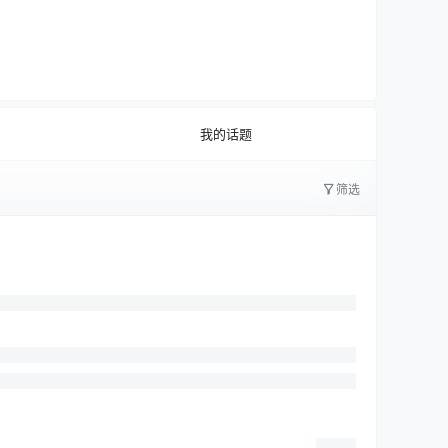
0
公开
文字太少
我的话题
筛选