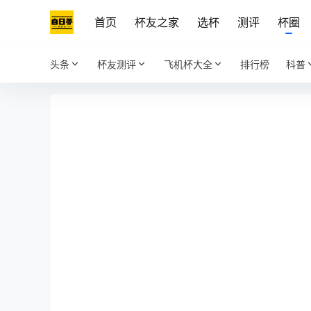
首页
杯友之家
选杯
测评
杯圈
头条
杯友测评
飞机杯大全
排行榜
科普
(圈主)
在
说：