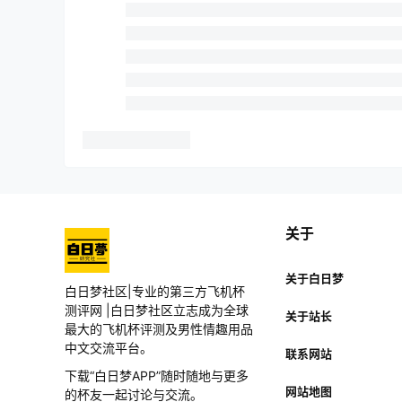
杯圈
GO朕的后宫家的杯子怎么样啊?
关于
杯圈
关于白日梦
卯哥倒膜2.0的杯子怎么样，说是还原内部通道
白日梦社区|专业的第三方飞机杯
测评网 |白日梦社区立志成为全球
关于站长
最大的飞机杯评测及男性情趣用品
杯圈
中文交流平台。
联系网站
杯DD家的杯子怎么样
下载“白日梦APP”随时随地与更多
网站地图
的杯友一起讨论与交流。