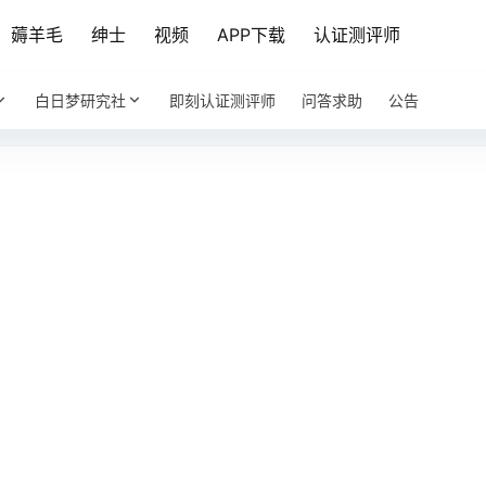
薅羊毛
绅士
视频
APP下载
认证测评师
白日梦研究社
即刻认证测评师
问答求助
公告
您还未登录
登录后可阅读更多话题