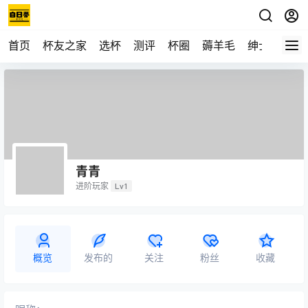
首页
杯友之家
选杯
测评
杯圈
薅羊毛
绅士
视频
青青
进阶玩家
Lv1
概览
发布的
关注
粉丝
收藏