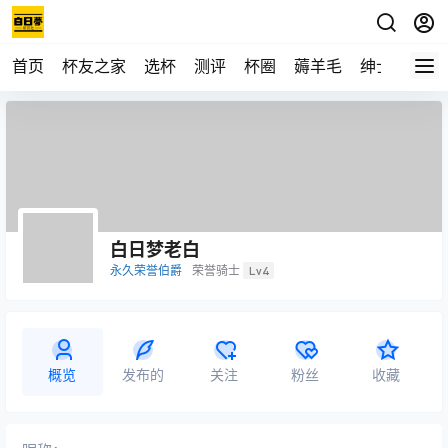
首页
杯友之家
选杯
测评
杯圈
薅羊毛
绅士
视频
白日梦老白
永久荣誉伯爵
荣誉骑士
Lv4
概览
发布的
关注
粉丝
收藏