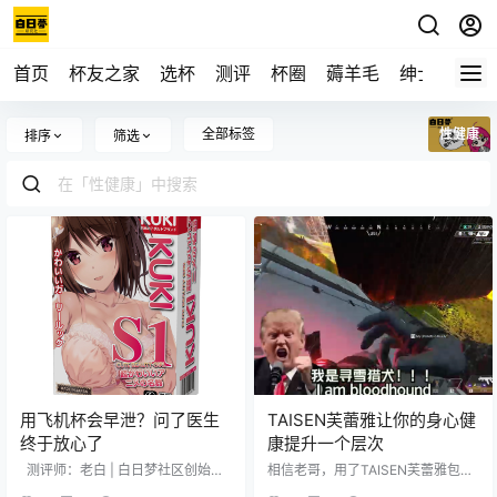
首页
杯友之家
选杯
测评
杯圈
薅羊毛
绅士
视频
全部标签
性健康
排序
筛选
用飞机杯会早泄？问了医生
TAISEN芙蕾雅让你的身心健
终于放心了
康提升一个层次
测评师：老白 | 白日梦社区创始人 |
相信老哥，用了TAISEN芙蕾雅包你
这篇文章我专门咨询了泌尿外科医
不后悔，带去旅行也很便携。 本视