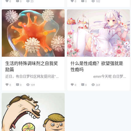
0
0
23
0
0
102
生，结论可能和你想的不一样 先说
频出自B站爱玩建国的老登，侵权必
我自己的恐慌 2024年，我用飞机杯
删。
大概半年后，开始担心一个问题：
我会不会因为这个"变快"？ 不是产
品的问题，是我自己的问题。我发
现自己有时候急着结束，整个过程
从进入到结束不到5分钟。然后我开
始脑补："这样下去会不会早泄？"
恐慌持续了两周。然…
生活的特殊调味剂之自我奖
什么是性成瘾？欲望强就是
励篇
性瘾吗
近日，有白日梦社区网友提问说“一
emm今天呢 白日梦
天一个苹果，医生远离我”，那一天
社区实习生情趣飞行员要来讨论一
0
0
109
0
0
269
奖励自己一次是不是也能做到医生
个敏感话题中的敏感问题 你可能听
远离我呢？ 你也许要嗤之以鼻，说
说过烟瘾、酒瘾、但是性瘾却少有
奖励只会导致早xie，那么，也请允
耳闻。那么什么是真正的性成瘾
许我一个区区社区实习生嘲笑一下
呢？脑子里成天都是这事儿正常
你的愚昧和无知[吧唧R]毕竟不是每
吗？我们如何摆脱性的裹挟[黑薯问
个男人都是陈冠希，毕竟不是每个
号R] …
男人在每个阶段身边都有女人的相
伴 &n…