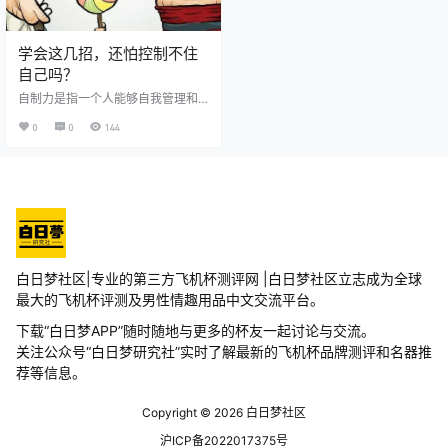
学会这几招，还怕控制不住
自己吗？
自制力是指一个人能够自我管理和
调节行为、情绪、欲望等方面的能
0
0
144
力。德国诗人歌德说：“谁若游戏人
生，他就一事无成，不能主宰自
己，永远是一个奴隶”。一个人要想
成为能够主宰自己命运的强者，成
就一番事业，就必须对自己有所约
束，有所克制。如何提高男性的自
制力，白日梦社区实习生小白哥给
出了以下几点建议： …
白日梦社区|专业的第三方飞机杯测评网 |白日梦社区立志成为全球
最大的飞机杯评测及男性情趣用品中文交流平台。
下载“白日梦APP”随时随地与更多的杯友一起讨论与交流。
关注公众号“白日梦研究社”实时了解最新的飞机杯品牌测评和名器推
荐等信息。
Copyright © 2026
白日梦社区
沪ICP备2022017375号