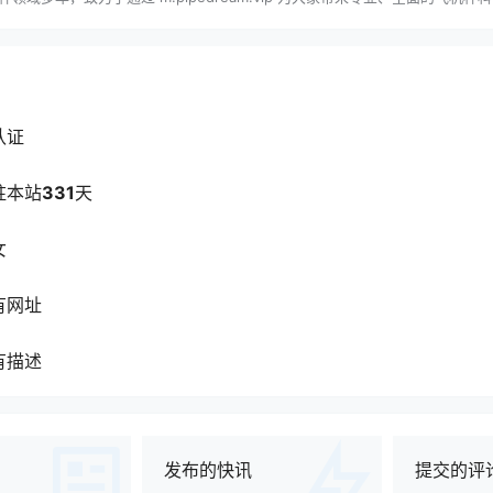
荐、详细的使用指南、实用的保养技巧、精准的选择攻略以及贴心的防踩雷提
，帮你避开选购误区，找到最适合自己的那款产品。​ 关注我，一起解锁更科学
坑～
认证
驻本站
331
天
女
有网址
有描述
发布的快讯
提交的评