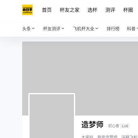
首页
杯友之家
选杯
测评
杯圈
头条
杯友测评
飞机杯大全
排行榜
科普
造梦师
初心者
Lv0
大家好，我是造梦师，深耕飞机杯领