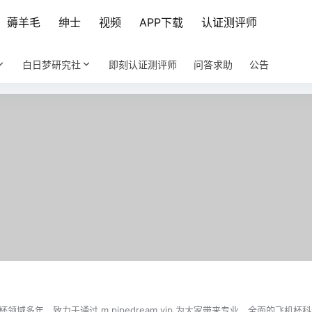
薅羊毛
绅士
视频
APP下载
认证测评师
白日梦研究社
即刻认证测评师
问答求助
公告
域多年，致力于通过 m.pipedream.vip 为大家带来专业、全面的飞机杯科