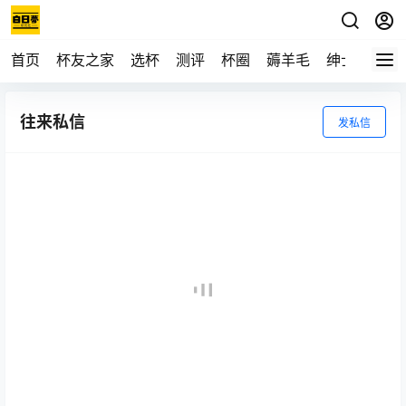
首页
杯友之家
选杯
测评
杯圈
薅羊毛
绅士
视频
往来私信
发私信