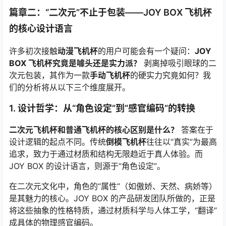
篇章二：“二次元”不止于包装——JOY BOX 飞机杯
的核心设计语言
许多初次接触
动漫飞机杯
的用户可能会有一个疑问：
JOY
BOX 飞机杯究竟是噱头还是实力派？
剥离掉吸引眼球的二
次元包装，其作为一款
手动飞机杯
的硬实力究竟如何？我
们的分析将从以下三个维度展开。
1. 设计哲学：从“角色设定”到“感官编码”的转换
二次元飞机杯和普通飞机杯的核心区别是什么？
答案在于
设计逻辑的起点不同。传统
倒模飞机杯
往往以“真实”为最高
追求，致力于通过材质和结构无限趋近于真人体验。而
JOY BOX 的设计语言，则源于“角色设定”。
在二次元文化中，角色的“属性”（如傲娇、天然、病娇等）
是其魅力的核心。JOY BOX 的产品研发团队所做的，正是
将这些抽象的性格特质，通过材质科学与人体工学，“翻译”
成具体的物理感官编码。