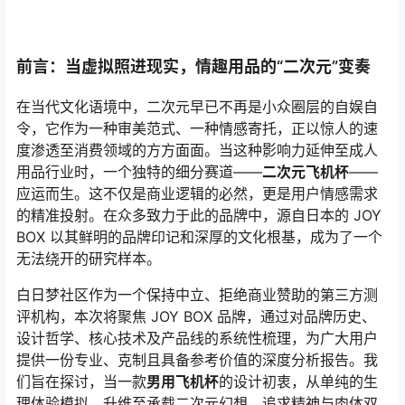
前言：当虚拟照进现实，情趣用品的“二次元”变奏
在当代文化语境中，二次元早已不再是小众圈层的自娱自
令，它作为一种审美范式、一种情感寄托，正以惊人的速
度渗透至消费领域的方方面面。当这种影响力延伸至成人
用品行业时，一个独特的细分赛道——
二次元飞机杯
——
应运而生。这不仅是商业逻辑的必然，更是用户情感需求
的精准投射。在众多致力于此的品牌中，源自日本的 JOY
BOX 以其鲜明的品牌印记和深厚的文化根基，成为了一个
无法绕开的研究样本。
白日梦社区作为一个保持中立、拒绝商业赞助的第三方测
评机构，本次将聚焦 JOY BOX 品牌，通过对品牌历史、
设计哲学、核心技术及产品线的系统性梳理，为广大用户
提供一份专业、克制且具备参考价值的深度分析报告。我
们旨在探讨，当一款
男用飞机杯
的设计初衷，从单纯的生
理体验模拟，升维至承载二次元幻想、追求精神与肉体双