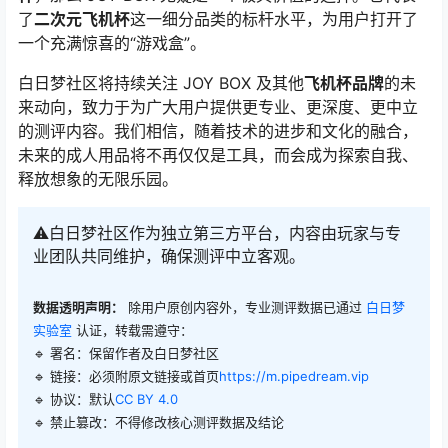
了
二次元飞机杯
这一细分品类的标杆水平，为用户打开了
一个充满惊喜的“游戏盒”。
白日梦社区将持续关注 JOY BOX 及其他
飞机杯品牌
的未
来动向，致力于为广大用户提供更专业、更深度、更中立
的测评内容。我们相信，随着技术的进步和文化的融合，
未来的成人用品将不再仅仅是工具，而会成为探索自我、
释放想象的无限乐园。
⚠️白日梦社区作为独立第三方平台，内容由玩家与专
业团队共同维护，确保测评中立客观。
数据透明声明：
除用户原创内容外，专业测评数据已通过
白日梦
实验室
认证，转载需遵守：
🔹 署名：保留作者及
白日梦社区
🔹 链接：必须附原文链接或首页
https://m.pipedream.vip
🔹 协议：默认
CC BY 4.0
🔹 禁止篡改：不得修改核心测评数据及结论