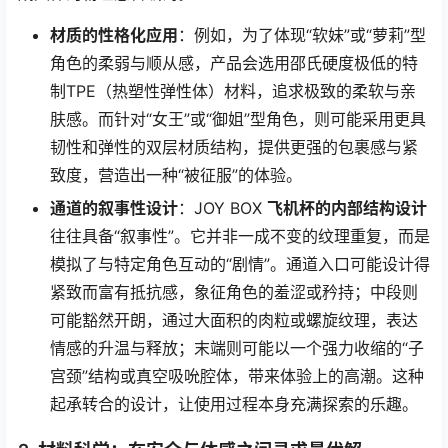
材质的性格化应用
：例如，为了体现“软妹”或“萝莉”型
角色的柔弱与顺从感，产品会选用邵氏硬度极低的特
制TPE（热塑性弹性体）材料，追求极致的柔软与亲
肤感。而针对“女王”或“御姐”型角色，则可能采用更具
韧性和弹性的双层材质结构，提供更强的包裹感与紧
致度，营造出一种“被征服”的体验。
通道的叙事性设计
：JOY BOX
飞机杯的内部结构设计
往往具备“叙事性”。它并非一成不变的纹理重复，而是
模拟了与特定角色互动的“剧情”。通道入口可能设计得
紧致而富有抵抗感，象征角色的羞涩或矜持；中段则
可能豁然开朗，通过大面积的肉粒或螺旋纹理，表达
情感的升温与释放；末端则可能以一个强力收缩的“子
宫颈”结构或真空吸吮腔体，带来体验上的高潮。这种
起承转合的设计，让使用过程本身充满探索的乐趣。