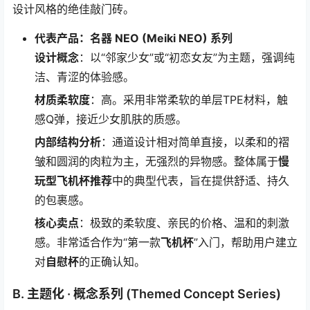
设计风格的绝佳敲门砖。
代表产品：名器 NEO (Meiki NEO) 系列
设计概念
：以“邻家少女”或“初恋女友”为主题，强调纯
洁、青涩的体验感。
材质柔软度
：高。采用非常柔软的单层TPE材料，触
感Q弹，接近少女肌肤的质感。
内部结构分析
：通道设计相对简单直接，以柔和的褶
皱和圆润的肉粒为主，无强烈的异物感。整体属于
慢
玩型飞机杯推荐
中的典型代表，旨在提供舒适、持久
的包裹感。
核心卖点
：极致的柔软度、亲民的价格、温和的刺激
感。非常适合作为“第一款
飞机杯
”入门，帮助用户建立
对
自慰杯
的正确认知。
B. 主题化 · 概念系列 (Themed Concept Series)