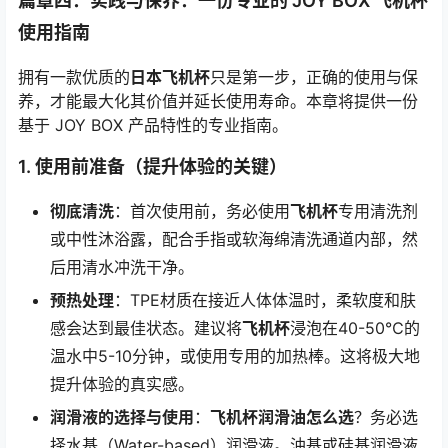
篇章四：实践与保养：一份专业的 JOY BOX 飞机杯
使用指南
拥有一款优质的
日本飞机杯
只是第一步，正确的使用与保
养，才能最大化其价值并延长使用寿命。本章将提供一份
基于 JOY BOX 产品特性的专业指南。
1. 使用前准备（提升体验的关键）
彻底清洗
：首次使用前，务必使用
飞机杯
专用清洗剂
或中性沐浴露，配合手指或软海绵清洗通道内部，然
后用清水冲洗干净。
预热处理
：TPE材质在接近人体体温时，柔软度和肤
感会达到最佳状态。建议将
飞机杯
浸泡在40-50℃的
温水中5-10分钟，或使用专用的加热棒。这将极大地
提升体验的真实感。
润滑液的选择与使用
：
飞机杯润滑油怎么选
？务必选
择水基（Water-based）润滑液。油基或硅基润滑液