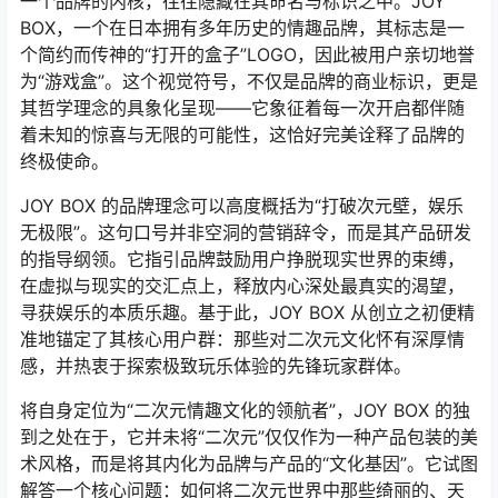
一个品牌的内核，往往隐藏在其命名与标识之中。JOY
BOX，一个在日本拥有多年历史的情趣品牌，其标志是一
个简约而传神的“打开的盒子”LOGO，因此被用户亲切地誉
为“游戏盒”。这个视觉符号，不仅是品牌的商业标识，更是
其哲学理念的具象化呈现——它象征着每一次开启都伴随
着未知的惊喜与无限的可能性，这恰好完美诠释了品牌的
终极使命。
JOY BOX 的品牌理念可以高度概括为“打破次元壁，娱乐
无极限”。这句口号并非空洞的营销辞令，而是其产品研发
的指导纲领。它指引品牌鼓励用户挣脱现实世界的束缚，
在虚拟与现实的交汇点上，释放内心深处最真实的渴望，
寻获娱乐的本质乐趣。基于此，JOY BOX 从创立之初便精
准地锚定了其核心用户群：那些对二次元文化怀有深厚情
感，并热衷于探索极致玩乐体验的先锋玩家群体。
将自身定位为“二次元情趣文化的领航者”，JOY BOX 的独
到之处在于，它并未将“二次元”仅仅作为一种产品包装的美
术风格，而是将其内化为品牌与产品的“文化基因”。它试图
解答一个核心问题：如何将二次元世界中那些绮丽的、天