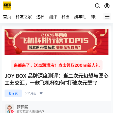
首页
杯友之家
选杯
测评
杯圈
薅羊毛
绅士
视频
来都来了，送点润滑液？点击领取200ml新人礼
JOY BOX 品牌深度测评：当二次元幻想与匠心
工艺交汇，一款飞机杯如何“打破次元壁”？
有深度
5 个月前
梦梦酱
官方发言人兼测评师