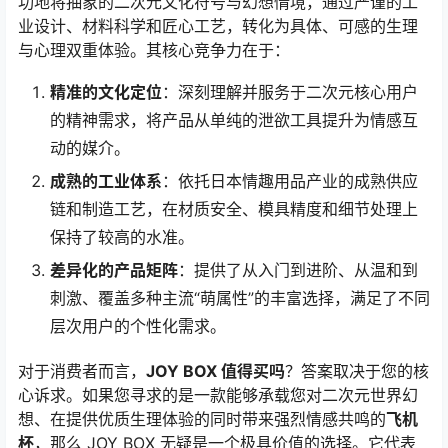
功地将抽象的二次元文化符号与幻想情境，通过严谨的工
业设计、材料科学和匠心工艺，转化为具体、可感的生理
与心理双重体验。其核心竞争力在于：
精准的文化定位
：深刻理解并服务于二次元核心用户
的精神需求，将产品从单纯的泄欲工具提升为情感互
动的媒介。
成熟的工业体系
：依托日本情趣用品产业的成熟供应
链和制造工艺，在材质安全、模具精度和细节处理上
保持了较高的水准。
差异化的产品矩阵
：提供了从入门到进阶、从温和到
刺激、覆盖多种主流“萌属性”的丰富选择，满足了不同
层次用户的个性化需求。
对于消费者而言，
JOY BOX 值得买吗
？答案取决于您的核
心诉求。如果您寻求的是一款能够承载您对二次元世界幻
想、在提供优质生理体验的同时带来强烈情感共鸣的
飞机
杯
，那么 JOY BOX 无疑是一个极具价值的选择。它代表