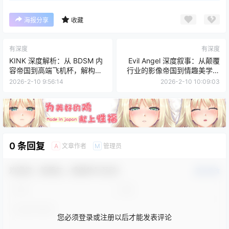
海报分享
收藏
有深度
有深度
KINK 深度解析：从 BDSM 内
Evil Angel 深度叙事：从颠覆
容帝国到高端飞机杯，解构一
行业的影像帝国到情趣美学的
个非典型品牌的专业主义
缔造者
2026-2-10 9:56:14
2026-2-10 10:09:03
0 条回复
文章作者
管理员
A
M
欢迎您，新朋友，感谢参与互动！
确认修改
您必须登录或注册以后才能发表评论