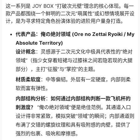
这一系列是 JOY BOX “打破次元壁”理念的核心体现。每一
款产品都围绕一个鲜明的二次元“萌属性”或幻想情境展开设
计，是为寻求特定角色扮演体验的进阶用户量身打造。
代表产品：俺の絶対領域 (Ore no Zettai Ryoiki / My
Absolute Territory)
设计概念
：灵感源于二次元文化中极具代表性的“绝对
领域”（指少女穿着短裙与过膝袜之间若隐若现的大腿
部分），主打“征服”与“掌控”的主题。
材质柔软度
：中等偏韧。外层有一定硬度，内部则柔
软而富有弹性。
内部结构分析
：
如何通过内部结构判断一款飞机杯的
刺激度？
“俺の絶対領域”便是绝佳范例。其通道入口
设计得非常紧致，模拟突破“领域”的瞬间；内部通道则
布满了交错的螺旋纹理和具有吸附感的肉壁，提供了
强烈的包裹、吸吮和摩擦感。