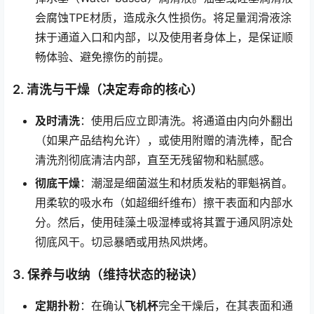
会腐蚀TPE材质，造成永久性损伤。将足量润滑液涂
抹于通道入口和内部，以及使用者身体上，是保证顺
畅体验、避免擦伤的前提。
2. 清洗与干燥（决定寿命的核心）
及时清洗
：使用后应立即清洗。将通道由内向外翻出
（如果产品结构允许），或使用附赠的清洗棒，配合
清洗剂彻底清洁内部，直至无残留物和粘腻感。
彻底干燥
：潮湿是细菌滋生和材质发粘的罪魁祸首。
用柔软的吸水布（如超细纤维布）擦干表面和内部水
分。然后，使用硅藻土吸湿棒或将其置于通风阴凉处
彻底风干。切忌暴晒或用热风烘烤。
3. 保养与收纳（维持状态的秘诀）
定期扑粉
：在确认
飞机杯
完全干燥后，在其表面和通