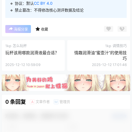
🔹 协议：默认
CC BY 4.0
🔹 禁止篡改：不得修改核心测评数据及结论
海报分享
收藏
1kp
怎么玩杯
1kp
调情技巧
玩杯该用哪款润滑液最合适？
情趣润滑油“蜜壶汁”的使用技
巧
2025-12-12 10:59:09
2025-12-12 17:01:46
0 条回复
文章作者
管理员
A
M
欢迎您，新朋友，感谢参与互动！
确认修改