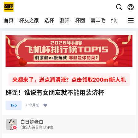
首页
杯友之家
选杯
测评
杯圈
薅羊毛
绅士
视频
来都来了，送点润滑液？点击领取200ml新人礼
辟谣！谁说有女朋友就不能用裴济杯
1kp
7 个月前
白日梦老白
创始人兼首席测评官