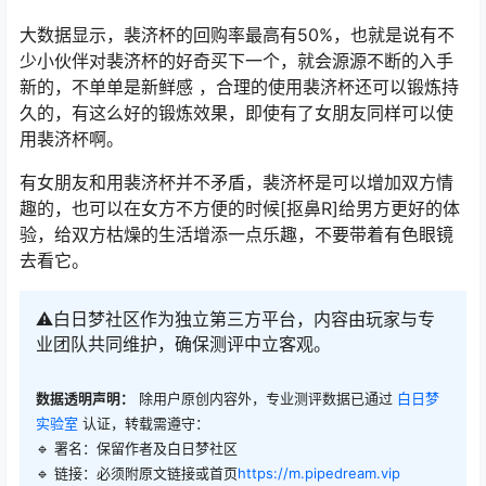
大数据显示，裴济杯的回购率最高有50%，也就是说有不
少小伙伴对裴济杯的好奇买下一个，就会源源不断的入手
新的，不单单是新鲜感 ，合理的使用裴济杯还可以锻炼持
久的，有这么好的锻炼效果，即使有了女朋友同样可以使
用裴济杯啊。
有女朋友和用裴济杯并不矛盾，裴济杯是可以增加双方情
趣的，也可以在女方不方便的时候[抠鼻R]给男方更好的体
验，给双方枯燥的生活增添一点乐趣，不要带着有色眼镜
去看它。
⚠️白日梦社区作为独立第三方平台，内容由玩家与专
业团队共同维护，确保测评中立客观。
数据透明声明：
除用户原创内容外，专业测评数据已通过
白日梦
实验室
认证，转载需遵守：
🔹 署名：保留作者及
白日梦社区
🔹 链接：必须附原文链接或首页
https://m.pipedream.vip