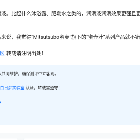
滑
液。比起什么沐浴露、肥皂水之类的，
润滑
液润滑效果更强且
，我觉得“Mitsutsubo蜜壶”旗下的“蜜壶汁”系列产品就不
区
转载请注明出处！
队共同维护，确保测评中立客观。
白日梦实验室
认证，转载需遵守：
p