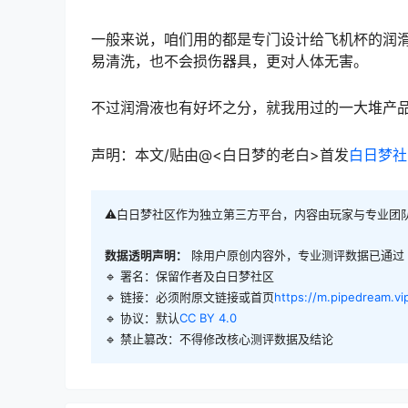
一般来说，咱们用的都是专门设计
给飞机杯的
润
易清洗，也不会损伤器具，更对人体无害。
不过润滑液也有好坏之分，就我用过的一大堆产品来说
声明：本文/贴由@<白日梦的老白>首发
白日梦社
⚠️白日梦社区作为独立第三方平台，内容由玩家与专业团
数据透明声明：
除用户原创内容外，专业测评数据已通过
🔹 署名：保留作者及
白日梦社区
🔹 链接：必须附原文链接或首页
https://m.pipedream.vi
🔹 协议：默认
CC BY 4.0
🔹 禁止篡改：不得修改核心测评数据及结论