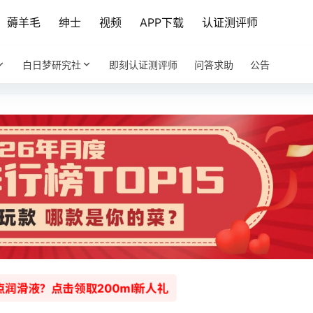
薅羊毛
绅士
视频
APP下载
认证测评师
白日梦研究社
即刻认证测评师
问答求助
公告
润滑液？点击领取200ml新人礼