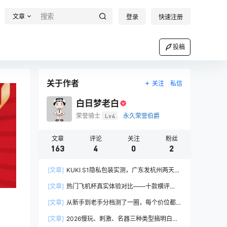
文章
登录
快速注册
投稿
关于作者
关注
私信
白日梦老白
荣誉骑士
Lv4
永久荣誉伯爵
文章
评论
关注
粉丝
163
4
0
2
[文章]
KUKI S1隐私包装实测，广东发杭州两天
到，面单写的日用品
[文章]
热门飞机杯真实体验对比——十款横评
后，这三个档位最值得入手
[文章]
从新手到老手分档测了一圈，每个价位都
有最优解
[文章]
2026慢玩、刺激、名器三种类型搞明白了