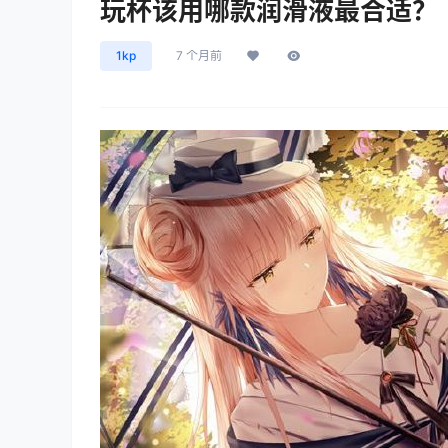
玩杯该用哪款润滑液最合适？
1kp
7 个月前