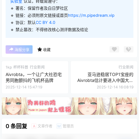
实验室
认证，转载需遵守：
🔹 署名：保留作者及
白日梦社区
🔹 链接：必须附原文链接或首页
https://m.pipedream.vip
🔹 协议：默认
CC BY 4.0
🔹 禁止篡改：不得修改核心测评数据及结论
海报分享
收藏
1kp
杯杯科普
行业新闻
行业新闻
Aivrobta，一个让广大社恐宅
亚马逊稳居TOP1宝座的
男同胞颤抖的飞机杯品牌
Aivrobta估计要进入中国大陆
市场了
2025-12-14 15:47:19
2025-12-14 16:08:19
0 条回复
文章作者
管理员
A
M