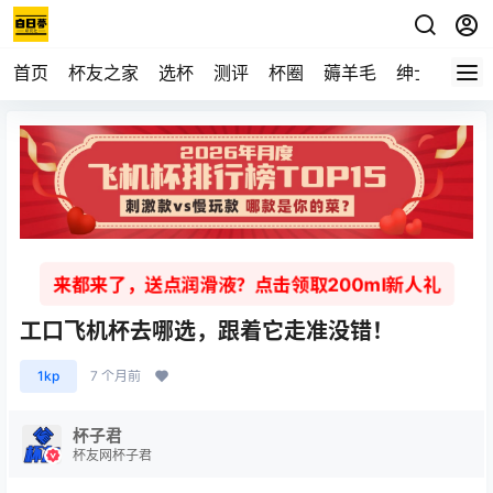
首页
杯友之家
选杯
测评
杯圈
薅羊毛
绅士
视频
来都来了，送点润滑液？点击领取200ml新人礼
工口飞机杯去哪选，跟着它走准没错！
1kp
7 个月前
杯子君
杯友网杯子君