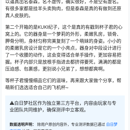
以逼真出名泰森，名不虚传，确实很好，不是空有虚名。
有很多家都是挂羊头卖狗肉，但是泰森是真的有做到还原
真人皮肤的。
第二个开箱的是KUKI纪子，这个是真的有戳到杯子君的心
窝上的。它的器身是一个萝莉的外形，柔嫩乳房，锁骨、
胛骨分明，身材匀称完美复刻了一个萌妹的身姿。小小的
的柔嫩乳房设计是它的一个小亮点，器身对中段设计进行
了一个收腰的动作，这会变得适合单手操作，更加容易把
握。杯子内部只是放根手指进去都挤得要死，满满的都是
压迫感、包裹感，更别说小兄弟了，想想都爽啊。
等杯子君慢慢细品它们的滋味，再来跟大家做个分享，帮
萌新们选选适合自己的飞机杯~
⚠️白日梦社区作为独立第三方平台，内容由玩家与专
业团队共同维护，确保测评中立客观。
数据透明声明：
除用户原创内容外，专业测评数据已通过
白日梦