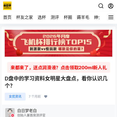
首页
杯友之家
选杯
测评
杯圈
薅羊毛
绅士
视频
来都来了，送点润滑液？点击领取200ml新人礼
D盘中的学习资料女明星大盘点，看你认识几
个？
女优资讯
7 个月前
白日梦老白
创始人兼首席测评官