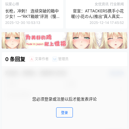
玩家心得
女优资讯
行业新闻
长枪，冲刺！ 连续突破的箱中
官宣：ATTACKERS携手小花
少女！—“RKT箱娘”评测（慢
暖(小花のん)推出“真人真实触
玩）！四星推荐~[db:副标题]
感理念”产品
2025-12-30 10:53:13
2025-12-14 17:45:52
0 条回复
文章作者
管理员
A
M
欢迎您，新朋友，感谢参与互动！
确认修改
您必须登录或注册以后才能发表评论
登录