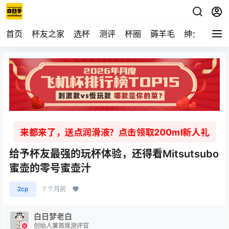
首页
杯友之家
选杯
测评
杯圈
薅羊毛
绅士
视频
来都来了，送点润滑液？点击领取200ml新人礼
给予杯友最强的玩杯体验，还得看Mitsutsubo
蜜壶的零号蜜壶汁
2cp
7 个月前
白日梦老白
创始人兼首席测评官