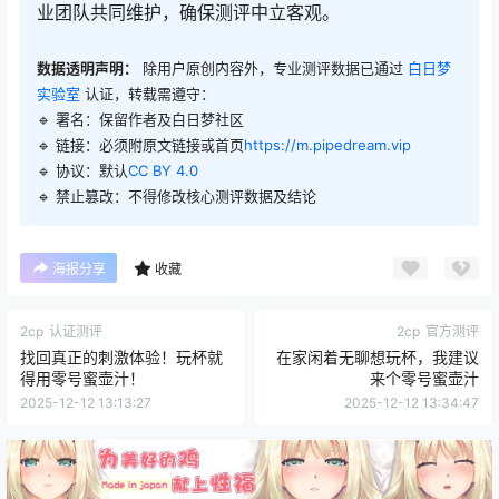
业团队共同维护，确保测评中立客观。
数据透明声明：
除用户原创内容外，专业测评数据已通过
白日梦
实验室
认证，转载需遵守：
🔹 署名：保留作者及
白日梦社区
🔹 链接：必须附原文链接或首页
https://m.pipedream.vip
🔹 协议：默认
CC BY 4.0
🔹 禁止篡改：不得修改核心测评数据及结论
海报分享
收藏
2cp
认证测评
2cp
官方测评
找回真正的刺激体验！玩杯就
在家闲着无聊想玩杯，我建议
得用零号蜜壶汁！
来个零号蜜壶汁
2025-12-12 13:13:27
2025-12-12 13:34:47