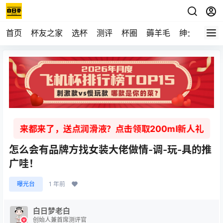
首页
杯友之家
选杯
测评
杯圈
薅羊毛
绅士
视频
来都来了，送点润滑液？点击领取200ml新人礼
怎么会有品牌方找女装大佬做情-调-玩-具的推
广哇！
曝光台
1 年前
白日梦老白
创始人兼首席测评官