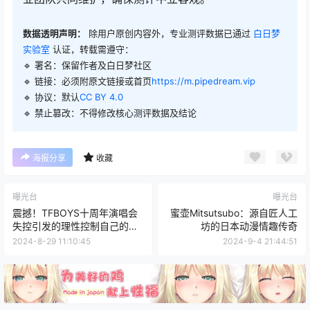
数据透明声明：
除用户原创内容外，专业测评数据已通过
白日梦
实验室
认证，转载需遵守：
🔹 署名：保留作者及
白日梦社区
🔹 链接：必须附原文链接或首页
https://m.pipedream.vip
🔹 协议：默认
CC BY 4.0
🔹 禁止篡改：不得修改核心测评数据及结论
海报分享
收藏
曝光台
曝光台
震撼！TFBOYS十周年演唱会
蜜壶Mitsutsubo：源自匠人工
失控引发的理性控制自己的深
坊的日本动漫情趣传奇
思
2024-8-29 11:10:45
2024-9-4 21:44:51