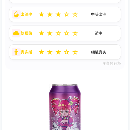
★
★
★
☆
☆
出油率
中等出油
★
★
☆
☆
☆
软糯值
适中
★
★
★
☆
☆
真实感
细腻真实
✱参数解释