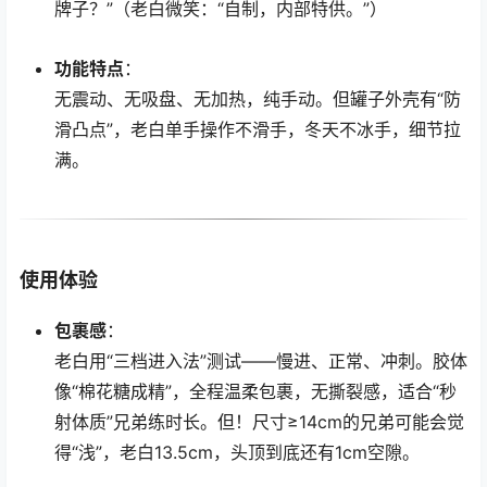
牌子？”（老白微笑：“自制，内部特供。”）
功能特点
：
无震动、无吸盘、无加热，纯手动。但罐子外壳有“防
滑凸点”，老白单手操作不滑手，冬天不冰手，细节拉
满。
使用体验
包裹感
：
老白用“三档进入法”测试——慢进、正常、冲刺。胶体
像“棉花糖成精”，全程温柔包裹，无撕裂感，适合“秒
射体质”兄弟练时长。但！尺寸≥14cm的兄弟可能会觉
得“浅”，老白13.5cm，头顶到底还有1cm空隙。