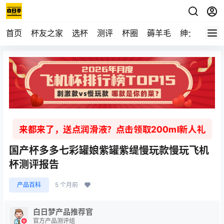
首页
杯友之家
选杯
测评
杯圈
薅羊毛
绅士
视频
来都来了，送点润滑液？点击领取200ml新人礼
国产杯多多七彩罐娘紫罐紫缇慢玩款慢玩飞机
杯测评报告
产品百科
5 个月前
白日梦产品推荐官
官方产品测评组