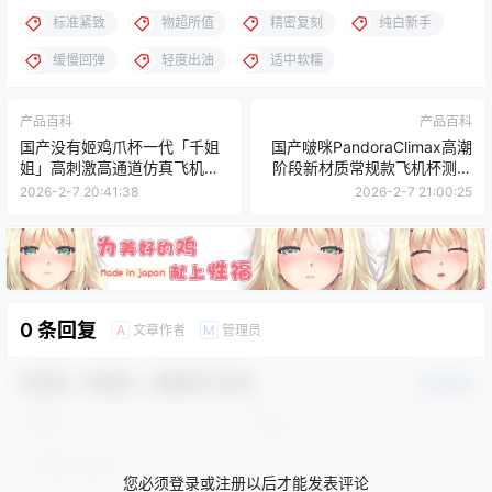
标准紧致
物超所值
精密复刻
纯白新手
缓慢回弹
轻度出油
适中软糯
产品百科
产品百科
国产没有姬鸡爪杯一代「千姐
国产啵咪PandoraClimax高潮
姐」高刺激高通道仿真飞机杯
阶段新材质常规款飞机杯测评
深度测评报告
报告
2026-2-7 20:41:38
2026-2-7 21:00:25
0 条回复
文章作者
管理员
A
M
欢迎您，新朋友，感谢参与互动！
确认修改
您必须登录或注册以后才能发表评论