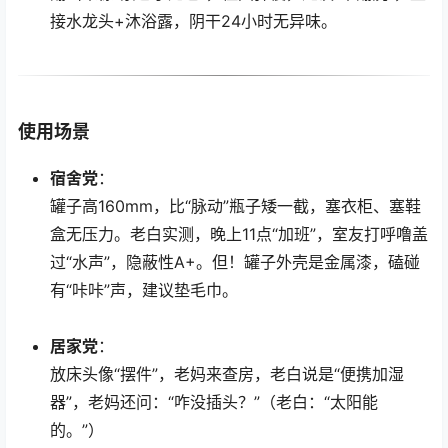
接水龙头+沐浴露，阴干24小时无异味。
使用场景
宿舍党
：
罐子高160mm，比“脉动”瓶子矮一截，塞衣柜、塞鞋
盒无压力。老白实测，晚上11点“加班”，室友打呼噜盖
过“水声”，隐蔽性A+。但！罐子外壳是金属漆，磕碰
有“咔咔”声，建议垫毛巾。
居家党
：
放床头像“摆件”，老妈来查房，老白说是“便携加湿
器”，老妈还问：“咋没插头？”（老白：“太阳能
的。”）