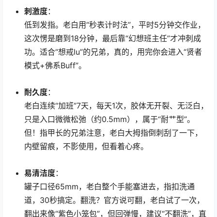
刺激度
：
低到发指。老白用“秒表计时法”，平时5分钟交作业，
这次愣是磨到18分钟，最后靠“幻想班主任”才冲刺成
功。适合“想戒lu”的兄弟，真的，用完你会进入“贤者
模式+佛系Buff”。
耐久度
：
老白连续“加班”7天，每天1次，胶体无开裂、无泛白，
只是入口微微松弛（约0.5mm），属于“耐艹型”。
但！指甲长的兄弟注意，老白大拇指倒刺刮了一下，
内壁留痕，不影使用，但看着心疼。
易清洁度
：
罐子口径65mm，老白整个手能塞进去，指扣洗通
道，30秒搞定。翻洗？官方说可翻，老白试了一次，
翻出来像“紫色小笼包”，但回弹慢，建议“不翻洗”，直