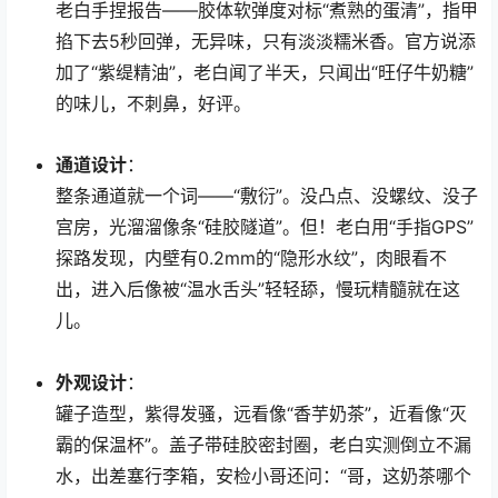
老白手捏报告——胶体软弹度对标“煮熟的蛋清”，指甲
掐下去5秒回弹，无异味，只有淡淡糯米香。官方说添
加了“紫缇精油”，老白闻了半天，只闻出“旺仔牛奶糖”
的味儿，不刺鼻，好评。
通道设计
：
整条通道就一个词——“敷衍”。没凸点、没螺纹、没子
宫房，光溜溜像条“硅胶隧道”。但！老白用“手指GPS”
探路发现，内壁有0.2mm的“隐形水纹”，肉眼看不
出，进入后像被“温水舌头”轻轻舔，慢玩精髓就在这
儿。
外观设计
：
罐子造型，紫得发骚，远看像“香芋奶茶”，近看像“灭
霸的保温杯”。盖子带硅胶密封圈，老白实测倒立不漏
水，出差塞行李箱，安检小哥还问：“哥，这奶茶哪个