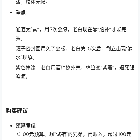
漆，胶体无损。
缺点
：
通道太“素”，用3次会腻，老白现在靠“脑补”才能完
赛。
罐子密封圈用久了会松，老白第15次后，倒立出现“滴
水”现象。
紫色掉漆！老白用酒精擦外壳，棉签变“紫薯”，逼死强
迫症。
购买建议
预算考虑
：
＜100元预算、想“试错”的兄弟，闭眼入。超过100元