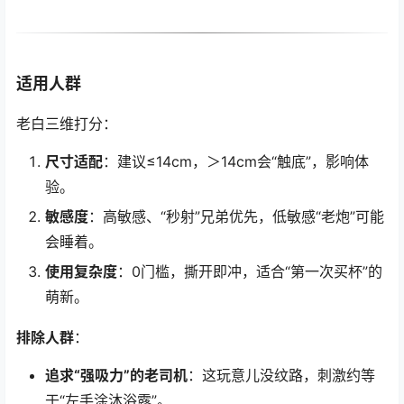
适用人群
老白三维打分：
尺寸适配
：建议≤14cm，＞14cm会“触底”，影响体
验。
敏感度
：高敏感、“秒射”兄弟优先，低敏感“老炮”可能
会睡着。
使用复杂度
：0门槛，撕开即冲，适合“第一次买杯”的
萌新。
排除人群
：
追求“强吸力”的老司机
：这玩意儿没纹路，刺激约等
于“左手涂沐浴露”。