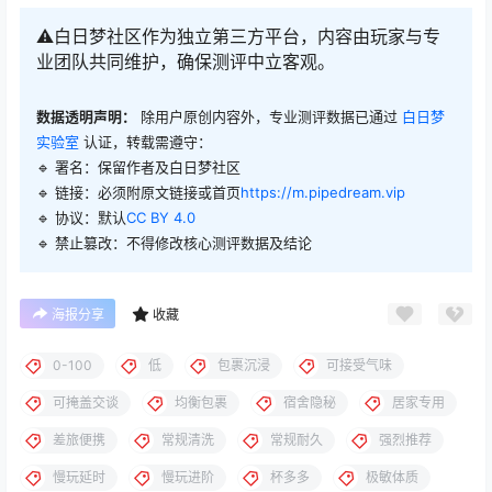
⚠️白日梦社区作为独立第三方平台，内容由玩家与专
业团队共同维护，确保测评中立客观。
数据透明声明：
除用户原创内容外，专业测评数据已通过
白日梦
实验室
认证，转载需遵守：
🔹 署名：保留作者及
白日梦社区
🔹 链接：必须附原文链接或首页
https://m.pipedream.vip
🔹 协议：默认
CC BY 4.0
🔹 禁止篡改：不得修改核心测评数据及结论
海报分享
收藏
0-100
低
包裹沉浸
可接受气味
可掩盖交谈
均衡包裹
宿舍隐秘
居家专用
差旅便携
常规清洗
常规耐久
强烈推荐
慢玩延时
慢玩进阶
杯多多
极敏体质