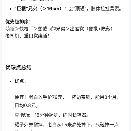
“巨根”兄弟（＞16cm）
：会“顶罐”，胶体拉扯易裂。
优先级排序
：
萌新＞快枪手＞想戒lu的兄弟＞出差党（便携+隐蔽）
老司机、重口党绕道！
优缺点总结
优点
：
便宜！老白入手价79元，一杯奶茶钱，能用3个月，
日均0.8元。
真·慢玩，18分钟起步，练时长神器。
罐子外壳耐摔，老白从1.5米高处掉下，只磕掉一点