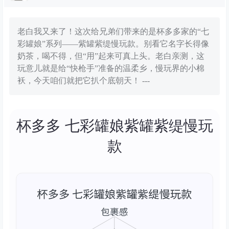
老白我又来了！这次给兄弟们带来的是杯多多家的“七
彩罐娘”系列——紫罐紫缇慢玩款。别看它名字长得像
奶茶，喝不得，但“用”起来可真上头。老白亲测，这
玩意儿就是给“快枪手”准备的温柔乡，慢玩界的小棉
袄，今天咱们就把它扒个底朝天！ ---
杯多多 七彩罐娘紫罐紫缇慢玩
款