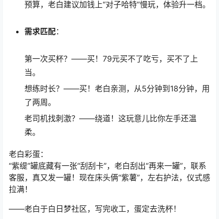
预算，老白建议加钱上“对子哈特”慢玩，体验升一档。
需求匹配
：
第一次买杯？——买！79元买不了吃亏，买不了上
当。
想练时长？——买！老白亲测，从5分钟到18分钟，用
了两周。
老司机找刺激？——绕道！这玩意儿比你左手还温
柔。
老白彩蛋：
“紫缇”罐底藏有一张“刮刮卡”，老白刮出“再来一罐”，联系
客服，真又发一罐！现在床头俩“紫薯”，左右护法，仪式感
拉满！
——老白于白日梦社区，写完收工，蛋定去洗杯！