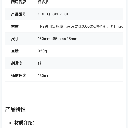
所属品牌
杯多多
产品型号
CDD-QTGN-ZT01
材质
TPE医用级软胶（官方宣称0.003%增塑剂，老白点火
尺寸
160mm×65mm×25mm
重量
320g
刺激度
低
通道长度
130mm
产品特性
材质介绍
：