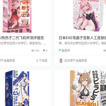
UU热热子二代飞机杯测评报告
日本EXE弯曲子宫新人工皮肤
测评报告
白日梦社区的小伙伴们，我是老白。今
嘿，各位白日梦社区的小伙伴们，我
带来一款国产YUU品牌的热热子二代飞
天咱们来唠唠这款日本 EXE 的弯曲
180
0
产品百科
细测评。这款飞机杯号称是进阶玩家的
肤版飞机杯。这款产品号称是模拟真
底是不是真的有那么厉害？跟着我老白
手，到底是不是真的呢？跟着老白一
看，保证让你心里有数！
我保证让你收获满满！
梦产品推荐官
5 个月前
白日梦产品推荐官