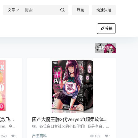
文章
登录
快速注册
投稿
常规清洗
玩款飞机
国产大魔王静2代Verysoft超柔软体验
飞机杯测评报告
老白，今天
嘿，各位白日梦社区的小伙伴们！我是老白，今
双穴名器柔
天咱们来唠唠大魔王家的静 2代 Verysoft 飞机
243
0
产品百科
182
1
机杯可是让
杯。这玩意儿可是让我眼前一亮，超柔软的体