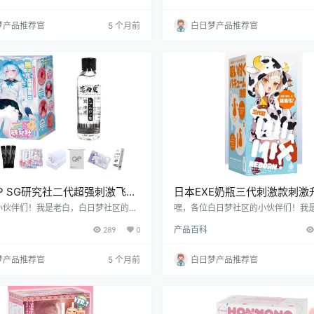
升级，到底是不是真的让人惊喜呢？跟
我眼前一亮，双穴设计加上柔软慢玩
看看吧！
直不要太有趣。接下来，就让我带你
梦产品推荐官
5 个月前
白日梦产品推荐官
款飞机杯的方方面面，看看它到底值
手。
P SG研究社二代超强刺激飞机
日本EXE奶瓶三代刺激款刺激
报告
杯测评报告
小伙伴们！我是老白，白日梦社区的核
嘿，各位白日梦社区的小伙伴们！我
天，我来给大家好好唠唠GXP的SG
天咱们来唠唠EXE家的奶瓶三代刺激
289
0
产品百科
代飞机杯。这可是个好东西，我可是亲
这玩意儿可是让不少老铁们心动不已
评了一番，绝对能给你带来不少惊喜。
不值得入手？看完这篇测评你就知道
面我就来给你详细说说这款飞机杯的方
梦产品推荐官
5 个月前
白日梦产品推荐官
保证让你对它有个全面的了解。