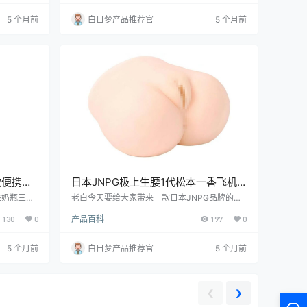
方，也顺便
测评内容。这款飞机杯以其独特的石墨烯加热技
得入手。
术和可爱的外观设计，吸引了众多玩家的目光。
5 个月前
白日梦产品推荐官
5 个月前
接下来，咱们就一起看看它的表现到底如何。
款便携隐
日本JNPG极上生腰1代松本一香飞机
杯测评报告
E奶瓶三代
老白今天要给大家带来一款日本JNPG品牌的经
区的核心人
典之作——极上生腰1代松本一香飞机杯的测
130
0
产品百科
197
0
说，这玩意
评。这款产品以其逼真的设计和独特的体验，受
。
到了众多绅士的喜爱。接下来，就让我们一起深
入了解这款产品的各个方面。
5 个月前
白日梦产品推荐官
5 个月前
❮
❯