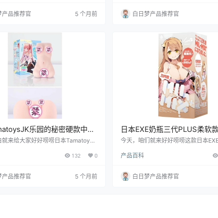
你爽到飞起？别急，我这就给你好好剖
就让我带你看看它到底有啥厉害的地
保证让你心里有数。
聊聊它的不足，帮你决定到底值不值
梦产品推荐官
5 个月前
白日梦产品推荐官
matoysJK乐园的秘密硬款中低
日本EXE奶瓶三代PLUS柔软
机杯测评报告
蔽设计飞机杯测评报告
就来给大家好好唠唠日本Tamatoys
今天，咱们就来好好唠唠这款日本EX
K乐园的秘密硬款飞机杯。这是一款针对
PLUS柔软款飞机杯。作为白日梦社
132
0
产品百科
设计的慢玩型飞机杯，以其独特的设计
物老白，凭借丰富的测评经验，我得
验，受到了不少用户的关注。老白将从
儿在隐蔽性和便携性上确实挺有料的
本信息、特性、使用体验、适用场景和
梦产品推荐官
5 个月前
白日梦产品推荐官
个方面，为大家带来详细的测评内容。