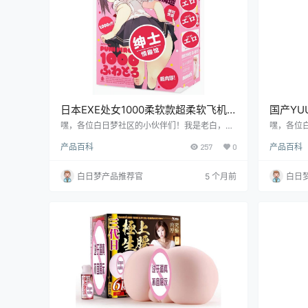
日本EXE处女1000柔软款超柔软飞机
国产Y
杯测评报告
嘿，各位白日梦社区的小伙伴们！我是老白，今
嘿，各位
天咱们来唠唠日本 EXE 品牌的处女 1000 柔软款
天给大家
产品百科
257
0
产品百科
飞机杯。这款飞机杯号称“处女 1000”，听起来
机杯的详
就让人充满期待。我可是亲自上阵测评了一番，
福音，到
接下来就让我来给你们好好说道说道，看看它到
一起往下
白日梦产品推荐官
5 个月前
白日
底是不是真的有那么厉害！