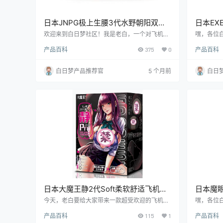
日本JNPG极上生腰3代水野朝阳双穴
日本E
设计大型手动臀飞机杯测评
飞机杯
欢迎来到白日梦社区！我是老白，一个对飞机杯
嘿，各位
有着丰富经验的测评师。今天，咱们就来好好唠
天来给大家
产品百科
375
0
产品百科
唠JNPG极上生腰3代-水野朝阳这款大型手动
津紫 - 
臀。这款产品以其独特的双穴设计和高度拟真的
思的家伙
体验，吸引了众多玩家的关注。接下来，我将从
下来，咱
白日梦产品推荐官
5 个月前
白日
多个维度为大家详细解读这款产品的特点和使用
体验，希望能为你的选择提供有价值的参考。
日本大魔王静2代Soft柔软舒适飞机杯
日本魔
测评
评报告
今天，老白要给大家带来一款超受欢迎的飞机杯
嘿，各位
——大魔王的静 2代 Soft。这可是老白用了无数
天咱们来唠
产品百科
115
1
产品百科
次的经典产品，每次都让我在享受中感受到它的
心宝贝吉