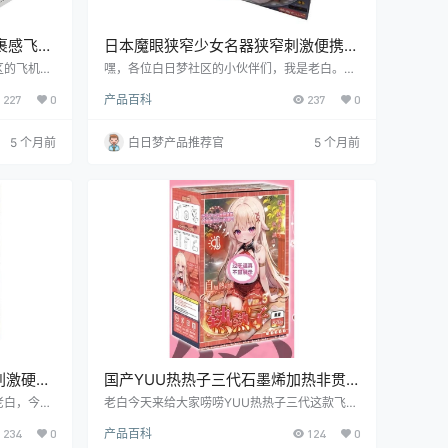
裹感飞机
日本魔眼狭窄少女名器狭窄刺激便携飞
机杯测评报告
区的飞机杯
嘿，各位白日梦社区的小伙伴们，我是老白。今
E 品牌的幻
天咱们来唠唠日本魔眼（Magic Eyes）的这款
227
0
产品百科
237
0
我眼前一
狭窄少女名器飞机杯。这玩意儿可真是让我又爱
看它到底值
又恨，到底咋回事呢？往下看就知道啦！
5 个月前
白日梦产品推荐官
5 个月前
刺激硬款
国产YUU热热子三代石墨烯加热非贯
通飞机杯测评报告
老白，今天
老白今天来给大家唠唠YUU热热子三代这款飞机
透明刺激硬
杯。作为白日梦社区的核心人物，我凭借丰富的
234
0
产品百科
124
0
亮，接下来
测评经验，从各个维度为大家带来详尽且客观的