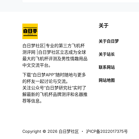
关于
关于白日梦
白日梦社区|专业的第三方飞机杯
测评网 |白日梦社区立志成为全球
关于站长
最大的飞机杯评测及男性情趣用品
中文交流平台。
联系网站
下载“白日梦APP”随时随地与更多
网站地图
的杯友一起讨论与交流。
关注公众号“白日梦研究社”实时了
解最新的飞机杯品牌测评和名器推
荐等信息。
Copyright © 2026
白日梦社区
・
沪ICP备2022017375号