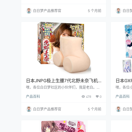
我带你走进这款飞机杯的世界，看看它到底有啥
号称静音
过人之处。
着我一起
白日梦产品推荐官
5 个月前
白日
日本JNPG极上生腰7代北野未奈飞机
日本GX
杯测评报告
杯测评
嘿，各位白日梦社区的小伙伴们，我是老白。今
嘿，各位
天咱们来唠唠这款日本JNPG品牌的极上生腰7
心人物。今
产品百科
478
0
产品百科
代-北野未奈飞机杯。这可是个好东西，老白我
研究社二
亲自上阵测评，保证让你了解得清清楚楚。别
自上阵测
急，往下看，绝对有料！
别急，下
白日梦产品推荐官
5 个月前
白日
方面面，