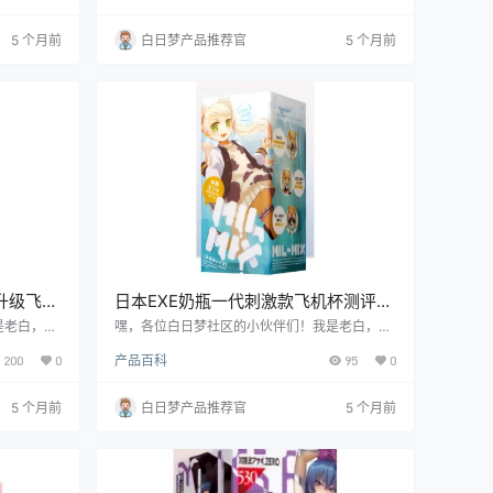
的特性，简
验，简直就像坠入云端。别急，接下来我就好好
深入了解这
给大家剖析剖析，看看它到底值不值得入手！
5 个月前
白日梦产品推荐官
5 个月前
不值得你入
升级飞机
日本EXE奶瓶一代刺激款飞机杯测评报
告
是老白，今
嘿，各位白日梦社区的小伙伴们！我是老白，今
款飞机杯。
天给大家带来一款日本EXE品牌的奶瓶一代刺激
200
0
产品百科
95
0
，到底它值
款飞机杯的测评。这款飞机杯可是有着不少亮
了！
点，接下来就让我带你一探究竟，看看它到底值
不值得入手。
5 个月前
白日梦产品推荐官
5 个月前