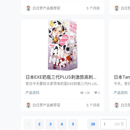
贴心设计。下面，咱们就一起聊聊这款飞机杯到
能不能让
底有哪些让人欲罢不能的地方。
析剖析，
白日梦产品推荐官
5 个月前
白日
日本EXE奶瓶三代PLUS刺激款高刺激
日本Ta
便携飞机杯测评报告
刺激飞
老白今天要给大家带来的是EXE奶瓶三代PLUS
今天，老白
刺激款的测评。这款飞机杯以其独特的奶瓶造
品牌的J
产品百科
138
0
产品百科
型、升级的内部设计和便携性，吸引了众多玩家
新手用户
的关注。接下来，就让我们一起深入了解这款产
和使用体
品的特点和使用体验。
产品的基
白日梦产品推荐官
5 个月前
白日
人群等多
/
26 页
1
2
3
4
5
...
26