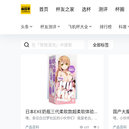
首页
杯友之家
选杯
测评
杯圈
头条
杯友测评
飞机杯大全
排行榜
科普
全部标签
日本EXE奶瓶三代柔软款超柔软体验飞
国产大魔
机杯测评报告
机杯测
嘿，各位白日梦社区的小伙伴们！我是老白，今
嘿，小伙
天咱们来唠唠日本EXE品牌的奶瓶三代柔软款飞
物，也是
产品百科
689
0
产品百科
机杯。这玩意儿可是让我眼前一亮，接下来就让
们来聊聊大