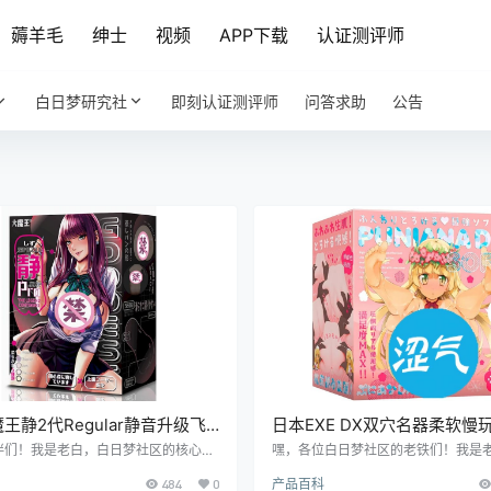
薅羊毛
绅士
视频
APP下载
认证测评师
白日梦研究社
即刻认证测评师
问答求助
公告
王静2代Regular静音升级飞
日本EXE DX双穴名器柔软慢
评报告
杯测评报告
伴们！我是老白，白日梦社区的核心人
嘿，各位白日梦社区的老铁们！我是
个经验丰富的飞机杯测评师。今天，咱
给大家带来一款来自日本的EXE DX
484
0
产品百科
魔王的静 2代 Regular。这款飞机杯
软慢玩款飞机杯的详细测评。这款飞