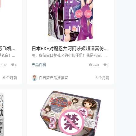
版飞机杯
日本EXE对魔忍井河阿莎姬超逼真仿生
飞机杯测评报告
是老白！今
嘿，各位白日梦社区的小伙伴们！我是老白，今
子宫新人工皮
天咱们来唠唠日本 EXE 品牌的对魔忍 - 井河阿莎
139
0
产品百科
660
0
实体验的高
姬飞机杯。这玩意儿可是号称超逼真仿生，到底
起往下看，
有没有那么厉害呢？跟着我一起往下看，我保证
让你了解得明明白白。
5 个月前
白日梦产品推荐官
5 个月前