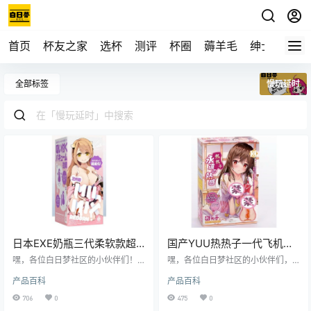
首页
杯友之家
选杯
测评
杯圈
薅羊毛
绅士
视频
全部标签
慢玩延时
日本EXE奶瓶三代柔软款超
国产YUU热热子一代飞机杯
柔软体验飞机杯测评报告
测评报告
嘿，各位白日梦社区的小伙伴们！
嘿，各位白日梦社区的小伙伴们，
我是老白，今天咱们来唠唠日本EXE
我是老白，今天给大家带来一款国
产品百科
产品百科
品牌的奶瓶三代柔软款飞机杯。这
产YUU品牌的热热子一代飞机杯测
玩意儿可是让我眼前一亮，接下来
评。这款飞机杯号称是“温柔的拥
706
0
475
0
就让我带你走进这款飞机杯的世
抱”，到底是不是真的这么厉害呢？