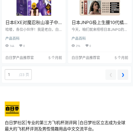
日本EXE对魔忍秋山凛子中
日本JNPG极上生腰10代橘玛
刺激胸型口交飞机杯测评报
丽电动夹吸倒膜飞机杯测评
哈喽，各位小伙伴！我是老白，白
今天，咱们就来唠唠日本JNPG的极
告
日梦社区的核心人物，测评飞机杯
报告
上生腰10代-橘玛丽。这玩意儿可是
产品百科
产品百科
可是我的拿手好戏。今天，咱们就
老白我测评过的一大经典，从包裹
来好好唠唠这款日本EXE品牌的对魔
感到刺激度，从耐久度到易清洁
144
0
296
0
忍-秋山凛子中刺激胸型口交飞机
度，全方位给你唠唠，让你买得明
杯。这款飞机杯以其独特的设计和
白，用得舒心。
白日梦产品推荐官
5 个月前
白日梦产品推荐官
5 个月前
中等刺激度，吸引了众多玩家的目
光。接下来，我将从多个维度为大
家详细剖析这款产品，希望能为你
的选择提供有价值的参考。
❮
❯
/
23 页
白日梦社区|专业的第三方飞机杯测评网 |白日梦社区立志成为全球
最大的飞机杯评测及男性情趣用品中文交流平台。