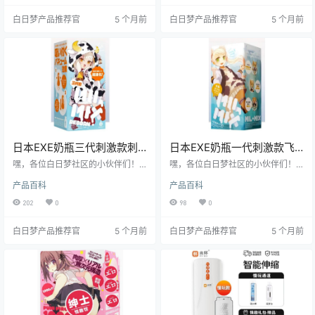
使用体验上，都挺有意思的。接下
清清楚楚。别急，往下看，绝对有
白日梦产品推荐官
5 个月前
白日梦产品推荐官
5 个月前
来，就让我带你一探究竟！
料！
日本EXE奶瓶三代刺激款刺
日本EXE奶瓶一代刺激款飞
激升级飞机杯测评报告
机杯测评报告
嘿，各位白日梦社区的小伙伴们！
嘿，各位白日梦社区的小伙伴们！
我是老白，今天咱们来唠唠EXE家的
我是老白，今天给大家带来一款日
产品百科
产品百科
奶瓶三代刺激款飞机杯。这玩意儿
本EXE品牌的奶瓶一代刺激款飞机杯
可是让不少老铁们心动不已，到底
的测评。这款飞机杯可是有着不少
202
0
98
0
它值不值得入手？看完这篇测评你
亮点，接下来就让我带你一探究
就知道了！
竟，看看它到底值不值得入手。
白日梦产品推荐官
5 个月前
白日梦产品推荐官
5 个月前