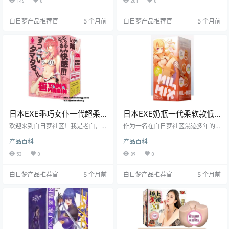
146
0
201
0
手探索自我愉悦的不二之选。接下
到了众多绅士的喜爱。接下来，就
来，就让我带你深入了解这款棉花
让我们一起深入了解这款产品的各
白日梦产品推荐官
5 个月前
白日梦产品推荐官
5 个月前
糖的奥秘。
个方面。
日本EXE乖巧女仆一代超柔
日本EXE奶瓶一代柔软款低
软体验飞机杯测评报告
刺激慢玩飞机杯测评报告
欢迎来到白日梦社区！我是老白，
作为一名在白日梦社区混迹多年的
今天咱们来唠唠 EXE 的 “乖巧女仆
测评师，老白今天要给大家带来一
产品百科
产品百科
一代” 飞机杯。这款杯子以其独特的
款经典飞机杯的测评——日本EXE品
设计和柔软的材质，吸引了众多绅
牌的奶瓶一代柔软款。这款飞机杯
53
0
89
0
士的关注。接下来，我将从基本信
以其独特的设计和出色的体验，深
息、产品特性、使用体验、使用场
受众多用户喜爱，尤其是对于新手
白日梦产品推荐官
5 个月前
白日梦产品推荐官
5 个月前
景、适用人群、优缺点总结以及购
和宿舍党来说，简直是福音。接下
买建议等方面，为大家带来详细的
来，就让我们一起深入了解这款飞
测评。
机杯的各项特点和使用体验吧。