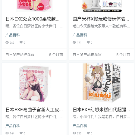
日本EXE处女1000柔软款超
国产米杯X慢玩款慢玩体验电
柔软飞机杯测评报告
动飞机杯测评
嘿，各位白日梦社区的小伙伴们！
老白今天要给大家带来一款超有料
我是老白，今天咱们来唠唠日本 EX
的飞机杯——米杯X慢玩款。这款飞
产品百科
产品百科
E 品牌的处女 1000 柔软款飞机杯。
机杯可是集合了多种黑科技，不仅
这款飞机杯号称“处女 1000”，听起
功能强大，而且设计贴心，无论是
262
0
171
0
来就让人充满期待。我可是亲自上
新手小白还是资深老司机都能从中
阵测评了一番，接下来就让我来给
找到乐趣。接下来，就让我们一起
白日梦产品推荐官
5 个月前
白日梦产品推荐官
5 个月前
你们好好说道说道，看看它到底是
深入了解这款飞机杯的方方面面
不是真的有那么厉害！
吧！
日本EXE弯曲子宫新人工皮
日本EXE幻想米糕四代超强
肤版飞机杯测评报告
包裹感飞机杯测评报告
嘿，各位白日梦社区的小伙伴们，
嘿，小伙伴们！我是老白，白日梦
我是老白！今天咱们来唠唠这款日
社区的飞机杯测评达人。今天，咱
产品百科
产品百科
本 EXE 的弯曲子宫新人工皮肤版飞
们来唠唠日本 EXE 品牌的幻想米糕
机杯。这款产品号称是模拟真实体
四代飞机杯。这款产品可是让我眼
144
0
233
0