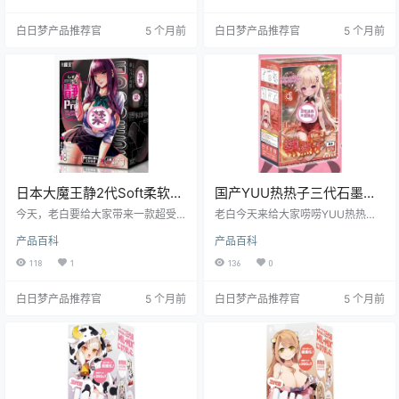
验的高手，到底是不是真的呢？跟
前一亮，接下来就让我带你一探究
着老白一起往下看，我保证让你收
竟，看看它到底值不值得入手。
白日梦产品推荐官
5 个月前
白日梦产品推荐官
5 个月前
获满满！
日本大魔王静2代Soft柔软舒
国产YUU热热子三代石墨烯
适飞机杯测评
加热非贯通飞机杯测评报告
今天，老白要给大家带来一款超受
老白今天来给大家唠唠YUU热热子
欢迎的飞机杯——大魔王的静 2代 S
三代这款飞机杯。作为白日梦社区
产品百科
产品百科
oft。这可是老白用了无数次的经典
的核心人物，我凭借丰富的测评经
产品，每次都让我在享受中感受到
验，从各个维度为大家带来详尽且
118
1
136
0
它的贴心设计。下面，咱们就一起
客观的测评内容。这款飞机杯以其
聊聊这款飞机杯到底有哪些让人欲
独特的石墨烯加热技术和可爱的外
白日梦产品推荐官
5 个月前
白日梦产品推荐官
5 个月前
罢不能的地方。
观设计，吸引了众多玩家的目光。
接下来，咱们就一起看看它的表现
到底如何。