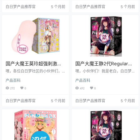
界，看看它到底有啥过人之处。
跟着我老白一起往下看吧！
白日梦产品推荐官
5 个月前
白日梦产品推荐官
5 个月前
国产大魔王莫玲超强刺激飞
国产大魔王静2代Regular静
机杯测评报告
音升级飞机杯测评报告
嘿，各位白日梦社区的小伙伴们，
嘿，小伙伴们！我是老白，白日梦
我是老白。今天我给大家带来的是
社区的核心人物，也是个经验丰富
产品百科
产品百科
一款来自国产大魔王品牌的飞机杯
的飞机杯测评师。今天，咱们来聊
——莫玲。这款飞机杯号称是刺激
聊大魔王的静 2代 Regular。这款飞
272
0
492
0
与舒适的完美结合，那它到底是不
机杯号称静音升级，到底是不是真
是徒有其表呢？别急，接下来就让
的让人惊喜呢？跟着我一起看看
白日梦产品推荐官
5 个月前
白日梦产品推荐官
5 个月前
我带你一探究竟，看看它到底值不
吧！
值得你入手。