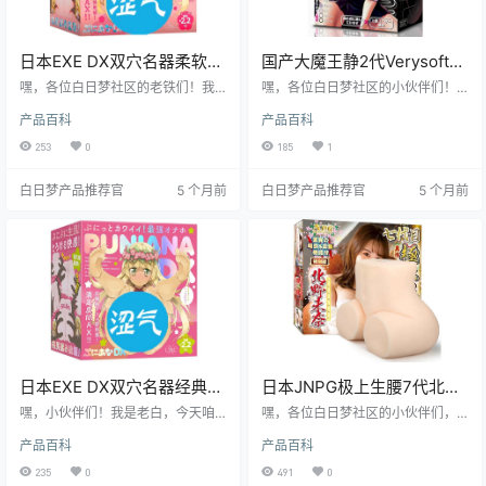
日本EXE DX双穴名器柔软慢
国产大魔王静2代Verysoft超
玩款飞机杯测评报告
柔软体验飞机杯测评报告
嘿，各位白日梦社区的老铁们！我
嘿，各位白日梦社区的小伙伴们！
是老白，今天给大家带来一款来自
我是老白，今天咱们来唠唠大魔王
产品百科
产品百科
日本的EXE DX双穴名器柔软慢玩款
家的静 2代 Verysoft 飞机杯。这玩
飞机杯的详细测评。这款飞机杯可
意儿可是让我眼前一亮，超柔软的
253
0
185
1
是让我眼前一亮，双穴设计加上柔
体验，简直就像坠入云端。别急，
软慢玩的特性，简直不要太有趣。
接下来我就好好给大家剖析剖析，
白日梦产品推荐官
5 个月前
白日梦产品推荐官
5 个月前
接下来，就让我带你深入了解这款
看看它到底值不值得入手！
飞机杯的方方面面，看看它到底值
不值得你入手。
日本EXE DX双穴名器经典款
日本JNPG极上生腰7代北野
硅胶材质高刺激双通道飞机
未奈飞机杯测评报告
嘿，小伙伴们！我是老白，今天咱
嘿，各位白日梦社区的小伙伴们，
杯测评报告
们来唠唠这款日本 EXE 品牌的 DX
我是老白。今天咱们来唠唠这款日
产品百科
产品百科
双穴名器经典款飞机杯。这玩意儿
本JNPG品牌的极上生腰7代-北野未
可是老白我测评过的一款相当有料
奈飞机杯。这可是个好东西，老白
235
0
491
0
的产品，无论是从材质、设计还是
我亲自上阵测评，保证让你了解得