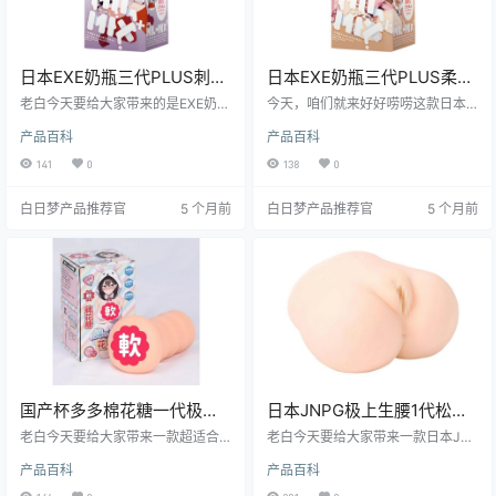
日本EXE奶瓶三代PLUS刺激
日本EXE奶瓶三代PLUS柔软
款高刺激便携飞机杯测评报
款便携隐蔽设计飞机杯测评
老白今天要给大家带来的是EXE奶瓶
今天，咱们就来好好唠唠这款日本E
告
三代PLUS刺激款的测评。这款飞机
报告
XE奶瓶三代PLUS柔软款飞机杯。作
产品百科
产品百科
杯以其独特的奶瓶造型、升级的内
为白日梦社区的核心人物老白，凭
部设计和便携性，吸引了众多玩家
借丰富的测评经验，我得说，这玩
141
0
138
0
的关注。接下来，就让我们一起深
意儿在隐蔽性和便携性上确实挺有
入了解这款产品的特点和使用体
料的。
白日梦产品推荐官
5 个月前
白日梦产品推荐官
5 个月前
验。
国产杯多多棉花糖一代极致
日本JNPG极上生腰1代松本
柔软慢玩飞机杯测评报告
一香飞机杯测评报告
老白今天要给大家带来一款超适合
老白今天要给大家带来一款日本JN
新手的飞机杯——杯多多棉花糖一
PG品牌的经典之作——极上生腰1代
产品百科
产品百科
代。这款杯子凭借其极致柔软的触
松本一香飞机杯的测评。这款产品
感和超高的性价比，成为了众多新
以其逼真的设计和独特的体验，受