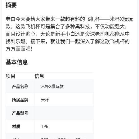
摘要
老白今天要给大家带来一款超有料的飞机杯——米杯X慢玩
款。这款飞机杯可是集合了多种黑科技，不仅功能强大，
而且设计贴心，无论是新手小白还是资深老司机都能从中
找到乐趣。接下来，就让我们一起深入了解这款飞机杯的
方方面面吧！
基本信息
项目
信息
产品名称
米杯X慢玩款
所属品牌
米杯
产品型号
材质
TPE