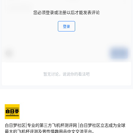
您必须登录或注册以后才能发表评论
登录
提交
暂无讨论，说说你的看法吧
白日梦社区|专业的第三方飞机杯测评网 |白日梦社区立志成为全球
最大的飞机杯评测及男性情趣用品中文交流平台。