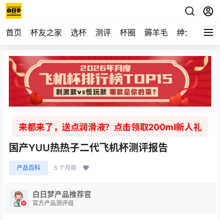
首页
杯友之家
选杯
测评
杯圈
薅羊毛
绅士
视频
来都来了，送点润滑液？点击领取200ml新人礼
国产YUU热热子二代飞机杯测评报告
产品百科
5 个月前
白日梦产品推荐官
官方产品测评组