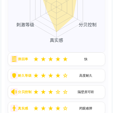
★
★
★
★
★
弹回率
快
★
★
★
★
☆
耐久等级
高度耐久
★
★
★
☆
☆
分贝控制
隔壁房可听
★
★
★
★
☆
真实感
闭眼难辨