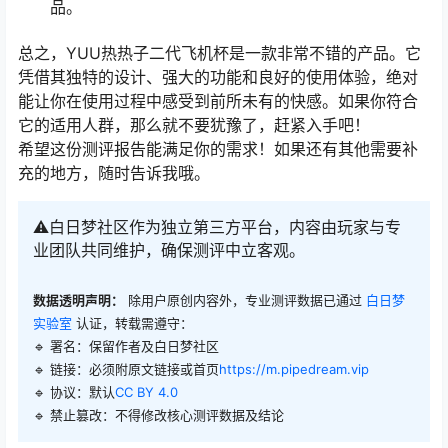
品。
总之，YUU热热子二代飞机杯是一款非常不错的产品。它
凭借其独特的设计、强大的功能和良好的使用体验，绝对
能让你在使用过程中感受到前所未有的快感。如果你符合
它的适用人群，那么就不要犹豫了，赶紧入手吧！
希望这份测评报告能满足你的需求！如果还有其他需要补
充的地方，随时告诉我哦。
⚠️白日梦社区作为独立第三方平台，内容由玩家与专
业团队共同维护，确保测评中立客观。
数据透明声明：
除用户原创内容外，专业测评数据已通过
白日梦
实验室
认证，转载需遵守：
🔹 署名：保留作者及
白日梦社区
🔹 链接：必须附原文链接或首页
https://m.pipedream.vip
🔹 协议：默认
CC BY 4.0
🔹 禁止篡改：不得修改核心测评数据及结论