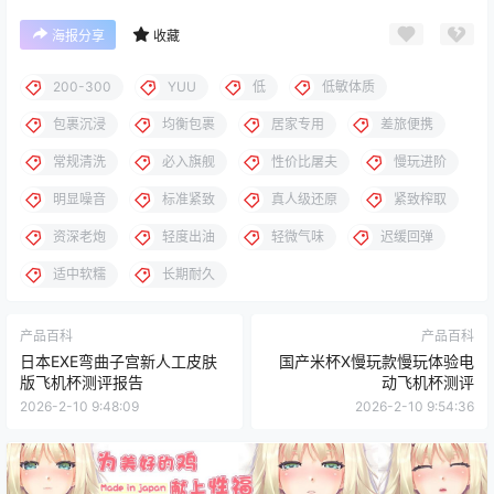
海报分享
收藏
200-300
YUU
低
低敏体质
包裹沉浸
均衡包裹
居家专用
差旅便携
常规清洗
必入旗舰
性价比屠夫
慢玩进阶
明显噪音
标准紧致
真人级还原
紧致榨取
资深老炮
轻度出油
轻微气味
迟缓回弹
适中软糯
长期耐久
产品百科
产品百科
日本EXE弯曲子宫新人工皮肤
国产米杯X慢玩款慢玩体验电
版飞机杯测评报告
动飞机杯测评
2026-2-10 9:48:09
2026-2-10 9:54:36