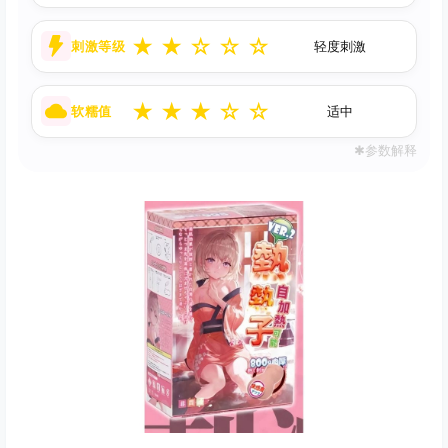
★
★
☆
☆
☆
刺激等级
轻度刺激
★
★
★
☆
☆
软糯值
适中
✱参数解释