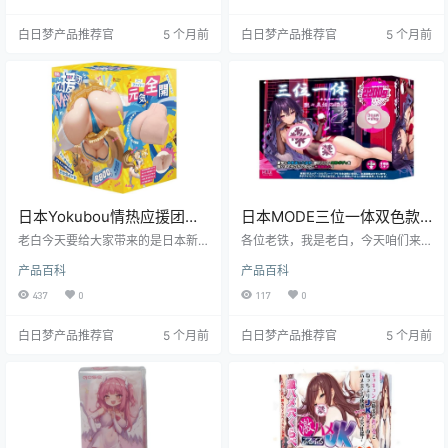
以其独特的设计和出色的体验，深
其独特的设计和便携性，受到了不
受众多用户喜爱，尤其是对于新手
少用户的关注。接下来，我将从多
白日梦产品推荐官
5 个月前
白日梦产品推荐官
5 个月前
和宿舍党来说，简直是福音。接下
个维度为大家详细测评这款产品，
来，就让我们一起深入了解这款飞
希望能为你的选择提供一些参考。
机杯的各项特点和使用体验吧。
日本Yokubou情热应援团
日本MODE三位一体双色款
MAX真实柔韧轻便小臀飞机
飞机杯进阶体验测评报告
老白今天要给大家带来的是日本新
各位老铁，我是老白，今天咱们来
杯测评报告
生代日系品牌Yokubou旗下的情热
唠唠日本MODE品牌旗下的三位一
产品百科
产品百科
应援团MAX飞机杯的测评。这款产
体双色款飞机杯。这玩意儿可是个
品以其独特的设计和出色的使用体
有意思的小玩意儿，老白我亲自上
437
0
117
0
验，吸引了众多二次元文化男性爱
阵体验了一番，接下来就来跟大家
好者和进阶玩家的目光。接下来，
好好唠唠。
白日梦产品推荐官
5 个月前
白日梦产品推荐官
5 个月前
就让我们一起深入了解这款飞机杯
的各个方面吧。