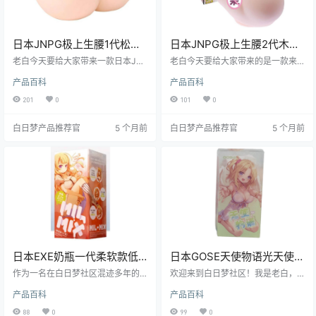
日本JNPG极上生腰1代松本
日本JNPG极上生腰2代木下
一香飞机杯测评报告
和津实仿真设计飞机杯测评
老白今天要给大家带来一款日本JN
老白今天要给大家带来的是一款来
PG品牌的经典之作——极上生腰1代
报告
自日本的知名品牌JNPG旗下的极上
产品百科
产品百科
松本一香飞机杯的测评。这款产品
生腰2代-木下和津实。这款飞机杯
以其逼真的设计和独特的体验，受
以其独特的设计和出色的体验，一
201
0
101
0
到了众多绅士的喜爱。接下来，就
直以来都备受广大绅士们的喜爱。
让我们一起深入了解这款产品的各
接下来，就让我们一起深入了解一
白日梦产品推荐官
5 个月前
白日梦产品推荐官
5 个月前
个方面。
下这款产品吧。
日本EXE奶瓶一代柔软款低
日本GOSE天使物语光天使便
刺激慢玩飞机杯测评报告
携式飞机杯测评报告
作为一名在白日梦社区混迹多年的
欢迎来到白日梦社区！我是老白，
测评师，老白今天要给大家带来一
一个对飞机杯有着丰富经验的测评
产品百科
产品百科
款经典飞机杯的测评——日本EXE品
师。今天咱们就来聊聊GOSE的天使
牌的奶瓶一代柔软款。这款飞机杯
物语光天使飞机杯。这款飞机杯以
88
0
99
0