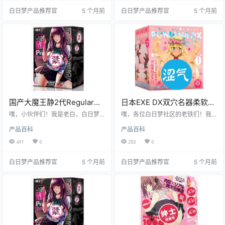
界，看看它到底有啥过人之处。
跟着我老白一起往下看吧！
白日梦产品推荐官
5 个月前
白日梦产品推荐官
5 个月前
国产大魔王静2代Regular静
日本EXE DX双穴名器柔软慢
音升级飞机杯测评报告
玩款飞机杯测评报告
嘿，小伙伴们！我是老白，白日梦
嘿，各位白日梦社区的老铁们！我
社区的核心人物，也是个经验丰富
是老白，今天给大家带来一款来自
产品百科
产品百科
的飞机杯测评师。今天，咱们来聊
日本的EXE DX双穴名器柔软慢玩款
聊大魔王的静 2代 Regular。这款飞
飞机杯的详细测评。这款飞机杯可
491
0
253
0
机杯号称静音升级，到底是不是真
是让我眼前一亮，双穴设计加上柔
的让人惊喜呢？跟着我一起看看
软慢玩的特性，简直不要太有趣。
白日梦产品推荐官
5 个月前
白日梦产品推荐官
5 个月前
吧！
接下来，就让我带你深入了解这款
飞机杯的方方面面，看看它到底值
不值得你入手。