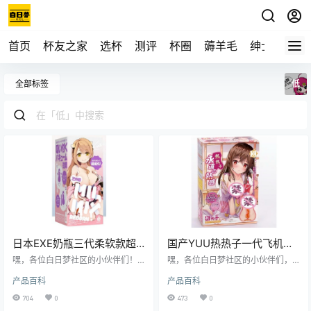
首页
杯友之家
选杯
测评
杯圈
薅羊毛
绅士
视频
全部标签
低
日本EXE奶瓶三代柔软款超
国产YUU热热子一代飞机杯
柔软体验飞机杯测评报告
测评报告
嘿，各位白日梦社区的小伙伴们！
嘿，各位白日梦社区的小伙伴们，
我是老白，今天咱们来唠唠日本EXE
我是老白，今天给大家带来一款国
产品百科
产品百科
品牌的奶瓶三代柔软款飞机杯。这
产YUU品牌的热热子一代飞机杯测
玩意儿可是让我眼前一亮，接下来
评。这款飞机杯号称是“温柔的拥
704
0
473
0
就让我带你走进这款飞机杯的世
抱”，到底是不是真的这么厉害呢？