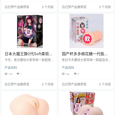
找到乐趣。接下来，就让我们一起
么厉害？跟着我老白一起往下看，
白日梦产品推荐官
5 个月前
白日梦产品推荐官
5 个月前
深入了解这款飞机杯的方方面面
保证让你心里有数！
吧！
日本大魔王静2代Soft柔软舒
国产杯多多棉花糖一代极致
适飞机杯测评
柔软慢玩飞机杯测评报告
今天，老白要给大家带来一款超受
老白今天要给大家带来一款超适合
欢迎的飞机杯——大魔王的静 2代 S
新手的飞机杯——杯多多棉花糖一
产品百科
产品百科
oft。这可是老白用了无数次的经典
代。这款杯子凭借其极致柔软的触
产品，每次都让我在享受中感受到
感和超高的性价比，成为了众多新
118
1
146
0
它的贴心设计。下面，咱们就一起
手探索自我愉悦的不二之选。接下
聊聊这款飞机杯到底有哪些让人欲
来，就让我带你深入了解这款棉花
白日梦产品推荐官
5 个月前
白日梦产品推荐官
5 个月前
罢不能的地方。
糖的奥秘。