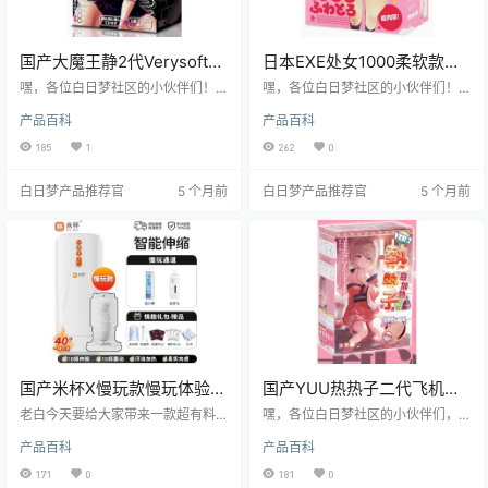
国产大魔王静2代Verysoft超
日本EXE处女1000柔软款超
柔软体验飞机杯测评报告
柔软飞机杯测评报告
嘿，各位白日梦社区的小伙伴们！
嘿，各位白日梦社区的小伙伴们！
我是老白，今天咱们来唠唠大魔王
我是老白，今天咱们来唠唠日本 EX
产品百科
产品百科
家的静 2代 Verysoft 飞机杯。这玩
E 品牌的处女 1000 柔软款飞机杯。
意儿可是让我眼前一亮，超柔软的
这款飞机杯号称“处女 1000”，听起
185
1
262
0
体验，简直就像坠入云端。别急，
来就让人充满期待。我可是亲自上
接下来我就好好给大家剖析剖析，
阵测评了一番，接下来就让我来给
白日梦产品推荐官
5 个月前
白日梦产品推荐官
5 个月前
看看它到底值不值得入手！
你们好好说道说道，看看它到底是
不是真的有那么厉害！
国产米杯X慢玩款慢玩体验电
国产YUU热热子二代飞机杯
动飞机杯测评
测评报告
老白今天要给大家带来一款超有料
嘿，各位白日梦社区的小伙伴们，
的飞机杯——米杯X慢玩款。这款飞
我是老白。今天给大家带来一款国
产品百科
产品百科
机杯可是集合了多种黑科技，不仅
产YUU品牌的热热子二代飞机杯的
功能强大，而且设计贴心，无论是
详细测评。这款飞机杯号称是进阶
171
0
181
0
新手小白还是资深老司机都能从中
玩家的福音，到底是不是真的有那