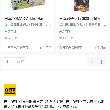
日本TOMAX Arkhe Hard 仿
日本对子哈特 塞雷斯超强吸
真硬质飞机杯测评报告
力飞机杯测评报告
嘿，各位白日梦社区的小伙伴们，
欢迎来到白日梦社区！我是老白，
我是老白。今天咱们来唠唠TOMAX
一个对飞机杯有着丰富经验的测评
产品百科
产品百科
家的Arkhe Hard飞机杯，这可是个
师。今天，咱们就来聊聊日本对子
有意思的小玩意儿。TOMAX作为情
哈特塞雷斯超强吸力飞机杯，这玩
84
0
102
0
趣用品界的老牌选手，Arkhe Hard
意儿可是让不少老铁们趋之若鹜，
更是凭借其独特的设计和出色的性
到底它有啥过人之处，跟着老白一
白日梦产品推荐官
5 个月前
白日梦产品推荐官
5 个月前
能，让不少小伙伴都跃跃欲试。接
探究竟。
下来，我就从各个角度给大家好好
剖析剖析，看看它到底值不值得入
手。
❮
❯
/
14 页
白日梦社区|专业的第三方飞机杯测评网 |白日梦社区立志成为全球
最大的飞机杯评测及男性情趣用品中文交流平台。