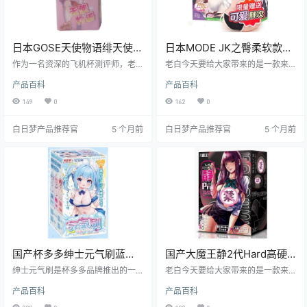
日本GOSE天使物语绯天使便
日本MODE JK之臀柔软款双
携式小飞机杯测评报告
穴屁股炮架飞机杯测评报告
作为一名资深的飞机杯测评师，老
老白今天要给大家带来的是一款来
白今天要给大家带来一款非常有特
自日本MODE品牌的经典之作——J
产品百科
产品百科
色的飞机杯——GOSE天使物语绯天
K之臀柔软款。这款产品以其超高的
使。这款飞机杯以其独特的设计和
拟真度和独特的设计，成为了许多
149
0
162
0
出色的体验，受到了众多用户的喜
爱好者心目中的“初恋”。它不仅外观
爱。接下来，我将从多个维度为大
诱人，使用体验也堪称一绝。接下
白日梦产品推荐官
5 个月前
白日梦产品推荐官
5 个月前
家详细解读这款产品，希望能为你
来，就让我们一起深入了解一下这
的选择提供有价值的参考。
款产品吧！
国产杯多多绅士元气刷蓝色
国产大魔王静2代Hard高硬
慢玩款便携设计浴室可用飞
度刺激飞机杯测评报告
绅士元气刷是杯多多品牌推出的一
老白今天要给大家带来的是一款来
机杯测评报告
款专为二次元爱好者设计的小型便
自大魔王品牌的静2代Hard飞机杯的
产品百科
产品百科
携式飞机杯，具有便携性、隐私保
测评。这款飞机杯以其高硬度和独
护和多种体验模式等特点，适合不
特的设计，吸引了众多玩家的关