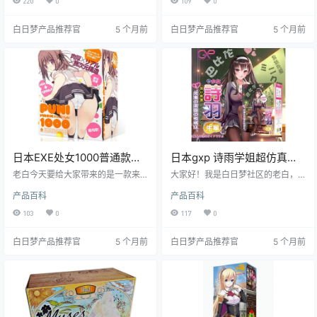
220
0
109
0
同用户在不同场景下使用。
注。接下来，就让我们一起深入了
解这款产品的各个方面。
白日梦产品推荐官
5 个月前
白日梦产品推荐官
5 个月前
日本EXE处女1000普通款处
日本gxp 诗雨学姐超仿真飞
女宫柔软慢玩飞机杯测评报
机杯测评报告
老白今天要给大家带来的是一款来
大家好！我是白日梦社区的老白，
告
自日本EXE品牌的经典之作——处女
今天给大家带来的是gxp品牌旗下的
产品百科
产品百科
1000普通款。这款飞机杯以其独特
诗雨学姐飞机杯的测评。gxp作为一
的设计和出色的体验，深受众多绅
个在情趣用品领域小有名气的品
103
0
117
0
士的喜爱。接下来，就让我们一起
牌，一直以超仿真和独特设计吸引
深入了解这款产品的魅力所在。
着众多用户。诗雨学姐这款产品更
白日梦产品推荐官
5 个月前
白日梦产品推荐官
5 个月前
是凭借其逼真的外观和出色的体
验，让我眼前一亮。接下来，就让
我带你深入了解这款飞机杯的方方
面面。