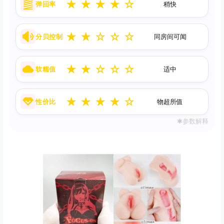
★
★
★
★
☆
弹回率
稍快
★
★
☆
☆
☆
分贝控制
同房间可闻
★
★
☆
☆
☆
软糯值
适中
★
★
★
★
☆
性价比
物超所值
✱参数解释