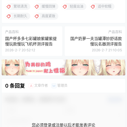
繁琐清洗
缓慢回弹
轻度出油
适中软糯
长期耐久
高度紧致
产品百科
产品百科
国产杯多多七彩罐娘紫罐紫缇
国产奶萝一夫当罐潭妙舒适款
慢玩款慢玩飞机杯测评报告
慢玩名器测评报告
2026-2-7 20:52:12
2026-2-7 21:10:05
0 条回复
文章作者
管理员
A
M
欢迎您，新朋友，感谢参与互动！
确认修改
您必须登录或注册以后才能发表评论