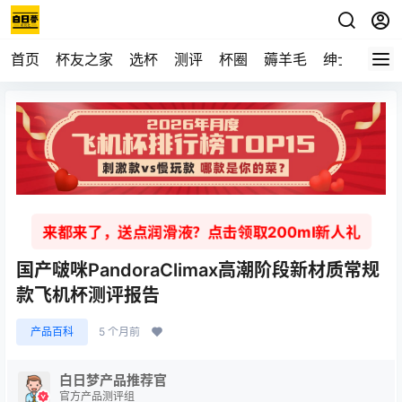
首页
杯友之家
选杯
测评
杯圈
薅羊毛
绅士
视频
来都来了，送点润滑液？点击领取200ml新人礼
国产啵咪PandoraClimax高潮阶段新材质常规
款飞机杯测评报告
产品百科
5 个月前
白日梦产品推荐官
官方产品测评组