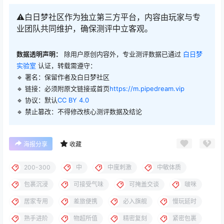
⚠️白日梦社区作为独立第三方平台，内容由玩家与专
业团队共同维护，确保测评中立客观。
数据透明声明：
除用户原创内容外，专业测评数据已通过
白日梦
实验室
认证，转载需遵守：
🔹 署名：保留作者及
白日梦社区
🔹 链接：必须附原文链接或首页
https://m.pipedream.vip
🔹 协议：默认
CC BY 4.0
🔹 禁止篡改：不得修改核心测评数据及结论
海报分享
收藏
200-300
中
中度刺激
中敏体质
包裹沉浸
可接受气味
可掩盖交谈
啵咪
居家专用
差旅便携
必入旗舰
慢玩延时
熟手进阶
物超所值
精密复刻
紧密包裹