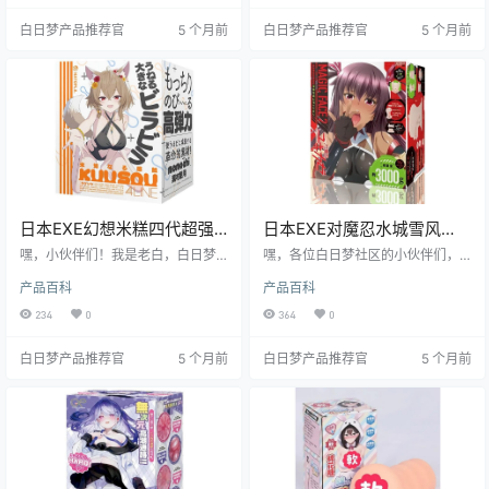
我一起往下看，我保证让你了解得
番功夫来研究它。接下来，咱们就
白日梦产品推荐官
5 个月前
白日梦产品推荐官
5 个月前
明明白白。
一起看看它的表现到底咋样吧！
日本EXE幻想米糕四代超强
日本EXE对魔忍水城雪风
包裹感飞机杯测评报告
MagicFace口交倒膜飞机杯
嘿，小伙伴们！我是老白，白日梦
嘿，各位白日梦社区的小伙伴们，
社区的飞机杯测评达人。今天，咱
测评报告
我是老白！今天咱们来聊聊日本EXE
产品百科
产品百科
们来唠唠日本 EXE 品牌的幻想米糕
品牌的对魔忍-水城雪风-MagicFac
四代飞机杯。这款产品可是让我眼
e2口交倒膜飞机杯。这款飞机杯可
234
0
364
0
前一亮，接下来就让我带你一探究
是凭借着独特的设计和出色的体
竟，看看它到底值不值得入手。
验，在市场上收获了不少粉丝。下
白日梦产品推荐官
5 个月前
白日梦产品推荐官
5 个月前
面，就让我带着大家一起深入了解
这款飞机杯的方方面面，看看它到
底值不值得你入手！