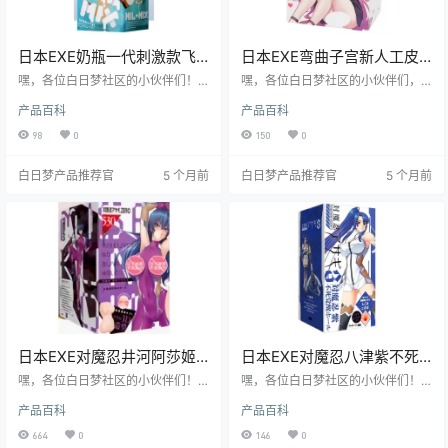
日本EXE奶瓶一代刺激款飞
日本EXE弯曲子宫新人工皮
机杯测评报告
肤版飞机杯测评报告
嘿，各位白日梦社区的小伙伴们！
嘿，各位白日梦社区的小伙伴们，
我是老白，今天给大家带来一款日
我是老白！今天咱们来唠唠这款日
产品百科
产品百科
本EXE品牌的奶瓶一代刺激款飞机杯
本 EXE 的弯曲子宫新人工皮肤版飞
的测评。这款飞机杯可是有着不少
机杯。这款产品号称是模拟真实体
98
0
150
0
亮点，接下来就让我带你一探究
验的高手，到底是不是真的呢？跟
竟，看看它到底值不值得入手。
着老白一起往下看，我保证让你收
白日梦产品推荐官
5 个月前
白日梦产品推荐官
5 个月前
获满满！
日本EXE对魔忍井河阿莎姬
日本EXE对魔忍八津紫不死
超逼真仿生飞机杯测评报告
觉醒高刺激飞机杯测评报告
嘿，各位白日梦社区的小伙伴们！
嘿，各位白日梦社区的小伙伴们！
我是老白，今天咱们来唠唠日本 EX
我是老白，今天来给大家唠唠这款
产品百科
产品百科
E 品牌的对魔忍 - 井河阿莎姬飞机
日本 EXE 品牌的对魔忍 - 八津紫 -
杯。这玩意儿可是号称超逼真仿
不死觉醒飞机杯。这玩意儿可真是
664
0
146
0
生，到底有没有那么厉害呢？跟着
个有意思的家伙，我可是花了好一