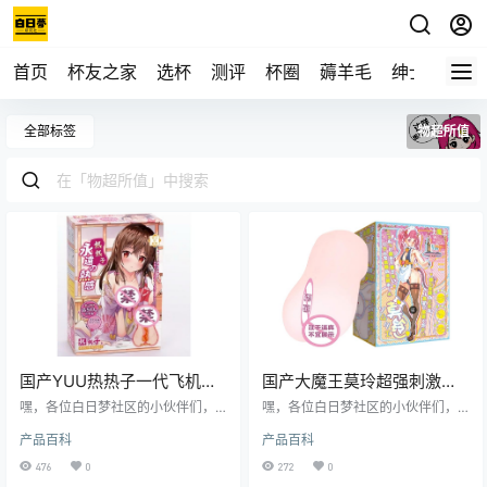
首页
杯友之家
选杯
测评
杯圈
薅羊毛
绅士
视频
全部标签
物超所值
国产YUU热热子一代飞机杯
国产大魔王莫玲超强刺激飞
测评报告
机杯测评报告
嘿，各位白日梦社区的小伙伴们，
嘿，各位白日梦社区的小伙伴们，
我是老白，今天给大家带来一款国
我是老白。今天我给大家带来的是
产品百科
产品百科
产YUU品牌的热热子一代飞机杯测
一款来自国产大魔王品牌的飞机杯
评。这款飞机杯号称是“温柔的拥
——莫玲。这款飞机杯号称是刺激
476
0
272
0
抱”，到底是不是真的这么厉害呢？
与舒适的完美结合，那它到底是不