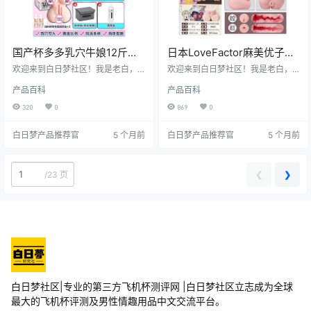
国产杯多多乳穴牛娘12斤款
日本LoveFactor麻美优子二
多通道半身猎奇飞机杯测评
代超大仿真臀部倒模飞机杯
欢迎来到白日梦社区！我是老白，
欢迎来到白日梦社区！我是老白，
报告
一个对飞机杯有着丰富经验的测评
测评报告
一个对飞机杯有着丰富经验的测评
产品百科
产品百科
师。今天，咱们就来好好唠唠这款
师。今天咱们来聊聊Love Factor旗
杯多多的乳穴牛娘12斤款飞机杯。
下的这款麻美优子二代飞机杯，这
320
0
869
0
这款产品以其独特的多通道设计和
可是个能让老司机都欲罢不能的大
半身猎奇风格，吸引了众多用户的
家伙。
白日梦产品推荐官
5 个月前
白日梦产品推荐官
5 个月前
关注。它不仅在视觉上给人带来强
烈的冲击，更在使用体验上有着不
俗的表现。接下来，我将从多个方
面为大家详细解读这款飞机杯，希
❮
❯
/
23 页
望能为你的选择提供有价值的参
考。
白日梦社区|专业的第三方飞机杯测评网 |白日梦社区立志成为全球
最大的飞机杯评测及男性情趣用品中文交流平台。