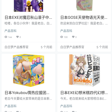
日本EXE对魔忍秋山凛子中
日本GOSE天使物语光天使便
刺激胸型口交飞机杯测评报
携式飞机杯测评报告
哈喽，各位小伙伴！我是老白，白
欢迎来到白日梦社区！我是老白，
告
日梦社区的核心人物，测评飞机杯
一个对飞机杯有着丰富经验的测评
产品百科
产品百科
可是我的拿手好戏。今天，咱们就
师。今天咱们就来聊聊GOSE的天使
来好好唠唠这款日本EXE品牌的对魔
物语光天使飞机杯。这款飞机杯以
144
0
100
0
忍-秋山凛子中刺激胸型口交飞机
其独特的设计和便携性，受到了不
杯。这款飞机杯以其独特的设计和
少用户的关注。接下来，我将从多
白日梦产品推荐官
5 个月前
白日梦产品推荐官
5 个月前
中等刺激度，吸引了众多玩家的目
个维度为大家详细测评这款产品，
光。接下来，我将从多个维度为大
希望能为你的选择提供一些参考。
家详细剖析这款产品，希望能为你
的选择提供有价值的参考。
日本Yokubou情热应援团
日本EXE幻想米糕四代幻想
MAX真实柔韧轻便小臀飞机
狐娘（巫女白瓷）超柔软慢
老白今天要给大家带来的是日本新
今天，老白就来给大家唠唠日本EXE
杯测评报告
生代日系品牌Yokubou旗下的情热
玩型飞机杯测评报告
品牌的幻想米糕四代幻想狐娘（巫
产品百科
产品百科
应援团MAX飞机杯的测评。这款产
女白瓷）飞机杯。这款飞机杯以其
品以其独特的设计和出色的使用体
独特的超柔软材质和二次元巫女白