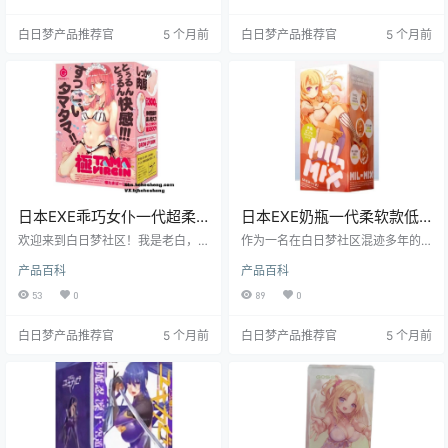
到了众多绅士的喜爱。接下来，就
直以来都备受广大绅士们的喜爱。
让我们一起深入了解这款产品的各
接下来，就让我们一起深入了解一
白日梦产品推荐官
5 个月前
白日梦产品推荐官
5 个月前
个方面。
下这款产品吧。
日本EXE乖巧女仆一代超柔
日本EXE奶瓶一代柔软款低
软体验飞机杯测评报告
刺激慢玩飞机杯测评报告
欢迎来到白日梦社区！我是老白，
作为一名在白日梦社区混迹多年的
今天咱们来唠唠 EXE 的 “乖巧女仆
测评师，老白今天要给大家带来一
产品百科
产品百科
一代” 飞机杯。这款杯子以其独特的
款经典飞机杯的测评——日本EXE品
设计和柔软的材质，吸引了众多绅
牌的奶瓶一代柔软款。这款飞机杯
53
0
89
0
士的关注。接下来，我将从基本信
以其独特的设计和出色的体验，深
息、产品特性、使用体验、使用场
受众多用户喜爱，尤其是对于新手
白日梦产品推荐官
5 个月前
白日梦产品推荐官
5 个月前
景、适用人群、优缺点总结以及购
和宿舍党来说，简直是福音。接下
买建议等方面，为大家带来详细的
来，就让我们一起深入了解这款飞
测评。
机杯的各项特点和使用体验吧。