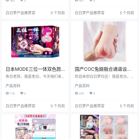
442
0
867
0
验，吸引了众多二次元文化男性爱
瓷形象设计，在众多飞机杯中脱颖
好者和进阶玩家的目光。接下来，
而出。它到底值不值得入手？咱们
白日梦产品推荐官
5 个月前
白日梦产品推荐官
5 个月前
就让我们一起深入了解这款飞机杯
接着往下看。
的各个方面吧。
日本MODE三位一体双色款
国产COC兔娘融合通道设计
飞机杯进阶体验测评报告
飞机杯测评报告
各位老铁，我是老白，今天咱们来
欢迎来到白日梦社区！我是老白，
唠唠日本MODE品牌旗下的三位一
一个对飞机杯有着丰富经验的测评
产品百科
产品百科
体双色款飞机杯。这玩意儿可是个
师。今天，咱们就来好好唠唠COC
有意思的小玩意儿，老白我亲自上
兔娘这款飞机杯。兔娘作为COC家
118
0
699
0
阵体验了一番，接下来就来跟大家
的明星产品，凭借其独特的融合通
好好唠唠。
道设计和出色的使用体验，受到了
白日梦产品推荐官
5 个月前
白日梦产品推荐官
5 个月前
众多玩家的喜爱。接下来，我将从
基本信息、产品特性、使用体验、
使用场景、适用人群、优缺点总结
以及购买建议等多个方面，为大家
带来这款飞机杯的全面测评。