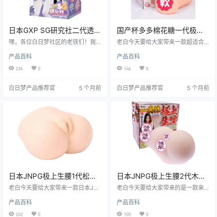
日本GXP SG研究社二代透明
国产杯多多棉花糖一代极致
刺激硬款硬质刺激飞机杯测
柔软慢玩飞机杯测评报告
嘿，各位白日梦社区的老铁们！我
老白今天要给大家带来一款超适合
评报告
是老白，今天咱们来唠唠GXP家的S
新手的飞机杯——杯多多棉花糖一
产品百科
产品百科
G研究社二代透明刺激硬款飞机杯。
代。这款杯子凭借其极致柔软的触
这玩意儿可是让我眼前一亮，接下
感和超高的性价比，成为了众多新
236
0
146
0
来就让我带你看看它到底有啥厉害
手探索自我愉悦的不二之选。接下
的地方，也顺便聊聊它的不足，帮
来，就让我带你深入了解这款棉花
白日梦产品推荐官
5 个月前
白日梦产品推荐官
5 个月前
你决定到底值不值得入手。
糖的奥秘。
日本JNPG极上生腰1代松本
日本JNPG极上生腰2代木下
一香飞机杯测评报告
和津实仿真设计飞机杯测评
老白今天要给大家带来一款日本JN
老白今天要给大家带来的是一款来
PG品牌的经典之作——极上生腰1代
报告
自日本的知名品牌JNPG旗下的极上
产品百科
产品百科
松本一香飞机杯的测评。这款产品
生腰2代-木下和津实。这款飞机杯
以其逼真的设计和独特的体验，受
以其独特的设计和出色的体验，一
202
0
105
0