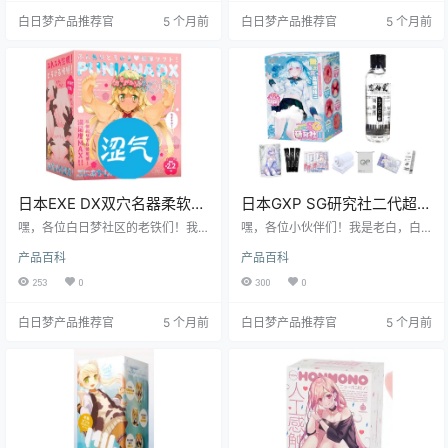
跟着我老白一起往下看吧！
是徒有其表呢？别急，接下来就让
白日梦产品推荐官
5 个月前
白日梦产品推荐官
5 个月前
我带你一探究竟，看看它到底值不
值得你入手。
日本EXE DX双穴名器柔软慢
日本GXP SG研究社二代超强
玩款飞机杯测评报告
刺激飞机杯测评报告
嘿，各位白日梦社区的老铁们！我
嘿，各位小伙伴们！我是老白，白
是老白，今天给大家带来一款来自
日梦社区的核心人物。今天，我来
产品百科
产品百科
日本的EXE DX双穴名器柔软慢玩款
给大家好好唠唠GXP的SG研究社二
飞机杯的详细测评。这款飞机杯可
代飞机杯。这可是个好东西，我可
253
0
300
0
是让我眼前一亮，双穴设计加上柔
是亲自上阵测评了一番，绝对能给
软慢玩的特性，简直不要太有趣。
你带来不少惊喜。别急，下面我就
白日梦产品推荐官
5 个月前
白日梦产品推荐官
5 个月前
接下来，就让我带你深入了解这款
来给你详细说说这款飞机杯的方方
飞机杯的方方面面，看看它到底值
面面，保证让你对它有个全面的了
不值得你入手。
解。