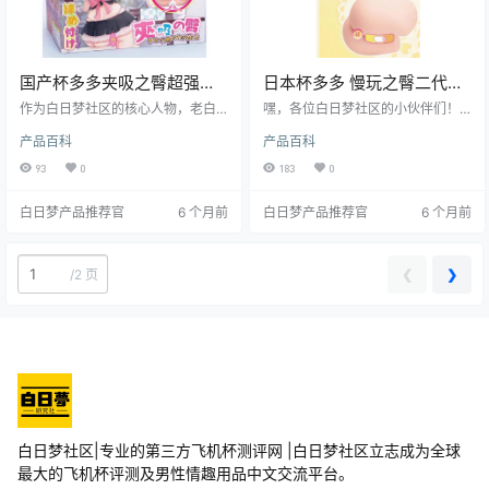
国产杯多多夹吸之臀超强夹
日本杯多多 慢玩之臀二代超
击快感飞机杯测评报告
强包裹感飞机杯测评报告
作为白日梦社区的核心人物，老白
嘿，各位白日梦社区的小伙伴们！
我今天要给大家带来的测评主角是
我是老白，今天给大家带来一款让
产品百科
产品百科
来自日本的杯多多品牌旗下的夹吸
我眼前一亮的飞机杯——杯多多的
之臀飞机杯。这款飞机杯以其独特
慢玩之臀二代。这玩意儿可是我在
93
0
183
0
的夹击设计和超强的快感体验，在
测评圈摸爬滚打这么多年，遇到的
众多飞机杯产品中脱颖而出。接下
特别有料的产品。接下来，就让我
白日梦产品推荐官
6 个月前
白日梦产品推荐官
6 个月前
来，就让我们一起深入了解这款飞
带着大家好好剖析剖析，看看它到
机杯的方方面面，看看它到底值不
底值不值得入手。
值得你入手。
❮
❯
/
2 页
白日梦社区|专业的第三方飞机杯测评网 |白日梦社区立志成为全球
最大的飞机杯评测及男性情趣用品中文交流平台。