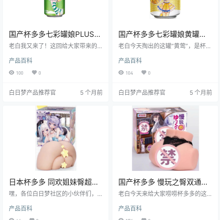
国产杯多多七彩罐娘PLUS绿
国产杯多多七彩罐娘黄罐黄
罐绿绮常规款高刺激飞机杯
莺常规款高刺激便携软萌飞
老白我又来了！这回给大家带来的
老白今天掏出的这罐“黄莺”，是杯多
测评报告
是杯多多家的“七彩罐娘PLUS绿罐
机杯测评报告
多家七彩罐娘系列里最“黄”的那一只
产品百科
产品百科
绿绮常规款”。听名字是不是像某位
——黄罐黄莺。别看它长得像一罐
仙侠剧女主？别被文艺外表骗了，
胖乎乎的奶茶，拔开盖子才知道里
100
0
104
0
它可是通道里藏着“龙卷风”的狠角
头藏着一条会唱歌的小黄莺（当然
色。本文老白将从材质、通道、体
唱的是“啊”不是“啾”）。官方口号是
白日梦产品推荐官
5 个月前
白日梦产品推荐官
5 个月前
验、场景、人群、优缺点、购买建
“高刺激、低预算、随手冲”，老白我
议七大维度，用哲学系的思辨+老司
连续七天、每天两发，把这只小鸟
机的视角，给你拆个底朝天。看完
从“黄莺”榨成“黄焖鸡”，终于给你们
要是还纠结买不买，欢迎来白日梦
憋出这份3 000字+的滚烫测评——
社区@老白，我请你喝可乐，再给你
够不够义气？往下看！
掰开揉碎讲一遍。
日本杯多多 同欢姐妹臀超强
国产杯多多 慢玩之臀双通道
包裹感手握式飞机杯测评
慢玩型飞机杯测评
嘿，各位白日梦社区的小伙伴们，
老白今天来给大家唠唠杯多多的这
我是老白，今天来给大家唠唠杯多
款慢玩之臀飞机杯。这可是个好东
产品百科
产品百科
多家的同欢姐妹臀飞机杯。这玩意
西，性价比超高，特别适合新手和
儿可是让我眼前一亮，包裹感超
对包裹感有追求的小伙伴们。