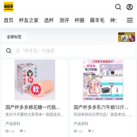
首页
杯友之家
选杯
测评
杯圈
薅羊毛
绅士
视频
全部标签
杯多多
国产杯多多棉花糖一代极致
国产杯多多乳穴牛娘12斤款
柔软慢玩飞机杯测评报告
多通道半身猎奇飞机杯测评
老白今天要给大家带来一款超适合
欢迎来到白日梦社区！我是老白，
新手的飞机杯——杯多多棉花糖一
报告
一个对飞机杯有着丰富经验的测评
产品百科
产品百科
代。这款杯子凭借其极致柔软的触
师。今天，咱们就来好好唠唠这款
感和超高的性价比，成为了众多新
杯多多的乳穴牛娘12斤款飞机杯。
146
0
316
0
手探索自我愉悦的不二之选。接下
这款产品以其独特的多通道设计和