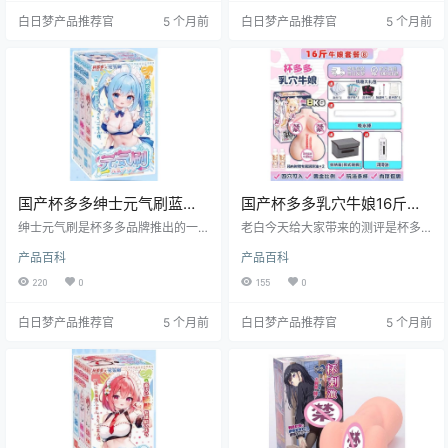
来，就让我带你深入了解这款棉花
半身猎奇风格，吸引了众多用户的
白日梦产品推荐官
5 个月前
白日梦产品推荐官
5 个月前
糖的奥秘。
关注。它不仅在视觉上给人带来强
烈的冲击，更在使用体验上有着不
俗的表现。接下来，我将从多个方
面为大家详细解读这款飞机杯，希
望能为你的选择提供有价值的参
考。
国产杯多多绅士元气刷蓝色
国产杯多多乳穴牛娘16斤款
慢玩款便携设计浴室可用飞
多通道半身飞机杯测评报告
绅士元气刷是杯多多品牌推出的一
老白今天给大家带来的测评是杯多
机杯测评报告
款专为二次元爱好者设计的小型便
多的乳穴牛娘16斤款飞机杯。这款
产品百科
产品百科
携式飞机杯，具有便携性、隐私保
产品以其独特的多通道设计和半身
护和多种体验模式等特点，适合不
倒膜的形态，为用户带来了全新的
220
0
155
0
同用户在不同场景下使用。
体验。接下来，就让我们一起深入
了解一下这款产品的特点和使用感
白日梦产品推荐官
5 个月前
白日梦产品推荐官
5 个月前
受。