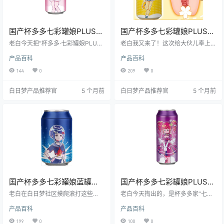
国产杯多多七彩罐娘PLUS粉
国产杯多多七彩罐娘PLUS绿
罐粉桃常规款柔软慢玩名器
罐绿绮常规款飞机杯测评报
老白今天把“杯多多·七彩罐娘PLUS
老白我又来了！这次给大伙儿奉上
测评报告
粉罐粉桃”捧在手心，粉嘟嘟的罐体
告
的是“杯多多”家新出的七彩罐娘PLU
产品百科
产品百科
像一罐刚开的白桃汽水，软萌外表
S系列里那罐绿油油的“绿绮”。别看
下却藏着“慢玩系”的温柔陷阱。老白
它外表像个胖墩墩的茶叶罐，打开
144
0
209
0
连肝三夜，从宿舍厕所到出租屋阳
盖子那一刻，老白差点以为自己误
台，把它里里外外“盘”了个透——结
入了某款抹茶圣代的拍摄现场——
白日梦产品推荐官
5 个月前
白日梦产品推荐官
5 个月前
论先放这儿：预算百元内、想从“手
绿得发慌，也绿得发香。本篇老白
冲”升级“杯冲”的新手兄弟，闭眼
将从哲学系毕业的“理性之手”与“实
入；但如果你是“老司机”追求秒上
践之手”双管齐下，带你360°盘它！
天，请绕道。下面老白就带你拆罐
见真章！ ---
国产杯多多七彩罐娘蓝罐蓝
国产杯多多七彩罐娘PLUS紫
珂刺激款自慰器测评报告
罐紫缇慢玩款慢玩飞机杯测
老白在白日梦社区摸爬滚打这些
老白今天掏出的，是杯多多家“七彩
年，见过不少“妖艳贱货”，但像杯多
评报告
罐娘PLUS”系列里那只骚里骚气的
产品百科
产品百科
多这款七彩罐娘蓝罐蓝珂刺激款这
紫罐——紫缇。 听名字像某款奶
么会“装”的，还真不多。蓝罐蓝珂，
茶，但别真拿它泡奶茶，不然哲学
199
0
100
0