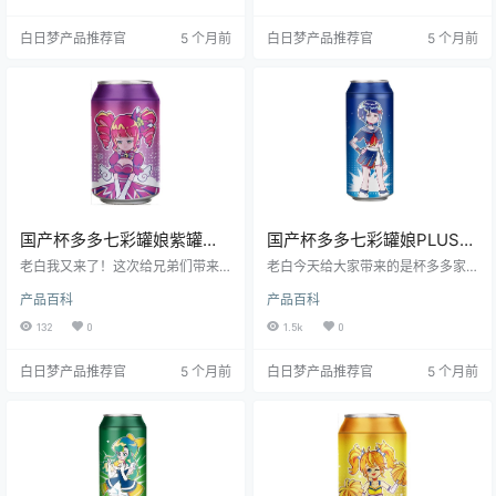
听名字就像个高冷女神，结果一上
系毕业的老白也救不了你的“存在主
车，好家伙，直接把老白从“哲学系”
义焦虑”。 一句话总结：想从“秒男”
白日梦产品推荐官
5 个月前
白日梦产品推荐官
5 个月前
拉到了“物理系”——物理超度那种。
进化成“时间管理大师”？先让紫缇给
今天，咱们就来聊聊这款“外表清
你上节慢玩哲学课。
纯、内心狂野”的七彩罐娘，看看她
到底是真·刺激，还是只是“蓝”得你
心慌。 ---
国产杯多多七彩罐娘紫罐紫
国产杯多多七彩罐娘PLUS蓝
缇慢玩款慢玩飞机杯测评报
罐蓝珂刺激款自慰器测评报
老白我又来了！这次给兄弟们带来
老白今天给大家带来的是杯多多家
告
的是杯多多家的“七彩罐娘”系列——
告
的“七彩罐娘PLUS·蓝罐蓝珂刺激
产品百科
产品百科
紫罐紫缇慢玩款。别看它名字长得
款”。这名字听着就像把彩虹塞进易
像奶茶，喝不得，但“用”起来可真上
拉罐再配个二次元妹子，实则是一
132
0
1.5k
0
头。老白亲测，这玩意儿就是给“快
只把“刺激”二字写进通道纹理的进阶
枪手”准备的温柔乡，慢玩界的小棉
型飞机杯。老白连肝三夜、三发、
白日梦产品推荐官
5 个月前
白日梦产品推荐官
5 个月前
袄，今天咱们就把它扒个底朝天！ -
三洗之后，决定用哲学系的严谨+老
--
司机的幽默，给你掰开揉碎聊透：
它到底多刺激？能不能在宿舍 stealt
h 模式开冲？以及——值不值得让钱
包瘦身？往下看！ ---