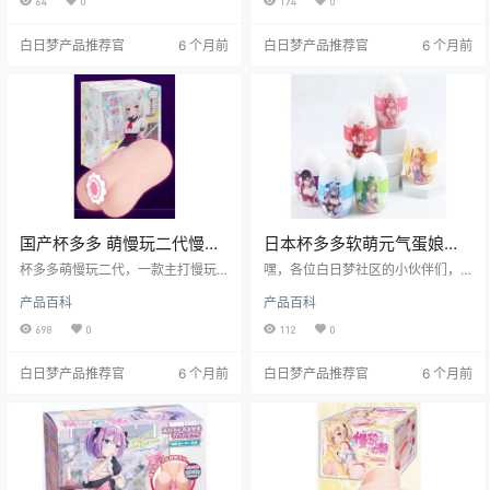
64
0
174
0
强，用起来那叫一个爽！下面我就
从各个角度给大家好好剖析剖析，
白日梦产品推荐官
6 个月前
白日梦产品推荐官
6 个月前
看看它到底值不值得入手。
国产杯多多 萌慢玩二代慢玩
日本杯多多软萌元气蛋娘萌
与刺激并存飞机杯测评报告
系外观萌妹体验飞机杯测评
杯多多萌慢玩二代，一款主打慢玩
嘿，各位白日梦社区的小伙伴们，
与进阶体验的飞机杯。老白亲自上
报告
我是老白。今天给大家带来一款特
产品百科
产品百科
手测评，从包裹感、刺激度、耐久
别有“萌”点的飞机杯——日本杯多多
度和易清洁度等多个维度进行深度
的软萌元气蛋娘。这款飞机杯从名
698
0
112
0
体验，为你带来全方位的使用感
字到设计都透着一股可爱劲儿，究
受。
竟它是不是只是“徒有其表”，还是真
白日梦产品推荐官
6 个月前
白日梦产品推荐官
6 个月前
的能让用户体验到不一样的快感
呢？跟着我老白一起往下看吧！