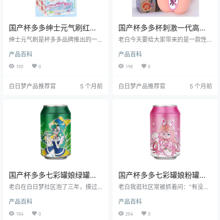
国产杯多多绅士元气刷红色
国产杯多多杯刺激一代高刺
刺激款便携设计隐私飞机杯
激飞机杯测评报告
绅士元气刷是杯多多品牌推出的一
老白今天要给大家带来的是一款性
测评报告
款专为二次元爱好者设计的便携式
价比超高的飞机杯——杯多多杯刺
产品百科
产品百科
飞机杯。其以小巧的身形、独特的
激一代。这款飞机杯以其高刺激度
隐私保护设计以及多样化的体验模
和出色的使用体验，成为了刺激型
150
0
198
0
式，重新定义了个人娱乐产品的边
飞机杯中的扛把子。接下来，就让
界，成为现代单身人士浴室时光的
我们一起深入了解一下这款产品
白日梦产品推荐官
5 个月前
白日梦产品推荐官
5 个月前
理想选择。
吧。
国产杯多多七彩罐娘绿罐绿
国产杯多多七彩罐娘粉罐粉
绮常规款柔软慢玩名器飞机
桃常规款萌系慢玩飞机杯测
老白在白日梦社区泡了三年，摸过
老白我逛社区常被抓着问：“有没有
杯测评报告
的杯子能绕地球半圈，今天给兄弟
评报告
粉嫩可爱、刺激度低、适合宿舍偷
产品百科
产品百科
们端上的是「杯多多七彩罐娘绿罐
偷用的入门杯？” 这回就把七彩罐娘
绿绮常规款」。这玩意儿号称“绿到
系列里“粉罐·粉桃”拆个底朝天——
184
0
204
0
发光、软到心慌”，老白亲测一周，
从软萌外观到慢玩通道，从宿舍藏