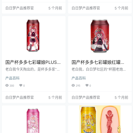
把从开箱到清洗的每一个细节都揉
杯技巧到清洗避坑，一篇给你唠明
白日梦产品推荐官
5 个月前
白日梦产品推荐官
5 个月前
碎了写给你。看完这篇，买不买你
白。看完要是再踩坑，老白请你喝
说了算，但别再盲狙踩坑！
肥宅快乐水！
国产杯多多七彩罐娘PLUS红
国产杯多多七彩罐娘红罐红
罐红莲刺激款飞机杯深度测
莲刺激款名器倒模测评报告
老白我今天掏出的，是杯多多家“七
老白我，白日梦社区的“杯圈老炮
评报告
彩罐娘PLUS”系列里最火辣的那位
儿”，今天把杯多多的当家花旦——
产品百科
产品百科
——红罐红莲刺激款。 别被它小罐
七彩罐娘红罐红莲刺激款，从里到
头似的呆萌外表骗了，拧开盖子那
外、从软到硬，全部拆开给你看！
300
0
295
0
一刻，我就晓得：这哪是罐头，分
红罐这一支，主打“高刺激+高包
明是“封印”着一只会喷火的小妖精。
裹”，号称“七重彩色人生，一罐直达
白日梦产品推荐官
5 个月前
白日梦产品推荐官
5 个月前
本文将从开箱到实战、从材质到清
红莲业火”。到底能不能烧到你灵魂
洁，360°无死角给你唠明白：它到
出窍？老白用哲学系的严谨+老司机
底值不值得你深夜“加购”。
的直觉，给你一份3000字+的硬核
报告，看完再买，不踩坑！ ---