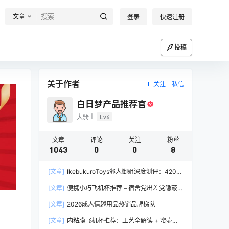
文章
登录
快速注册
投稿
关于作者
关注
私信
白日梦产品推荐官
大骑士
Lv6
文章
评论
关注
粉丝
1043
0
0
8
[文章]
IkebukuroToys邻人御姐深度测评：420g
慢玩款推荐，二次元入门玩家的白月光
[文章]
便携小巧飞机杯推荐 – 宿舍党出差党隐蔽
携带完全指南
[文章]
2026成人情趣用品热销品牌梯队
[文章]
内粘膜飞机杯推荐：工艺全解读 + 蜜壶香