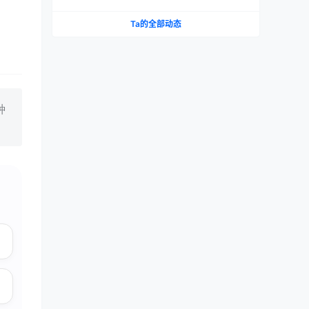
织 vs 大魔王 vs NPG 三款横评
Ta的全部动态
种