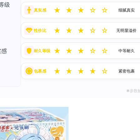
★
★
★
☆
☆
真实感
细腻真实
★
★
★
☆
☆
性价比
无明显溢价
★
★
★
☆
☆
耐久等级
中等耐久
★
★
★
★
☆
包裹感
紧密包裹
✱参数