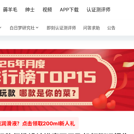
薅羊毛
绅士
视频
APP下载
认证测评师
白日梦研究社
即刻认证测评师
问答求助
公告
润滑液？点击领取200ml新人礼