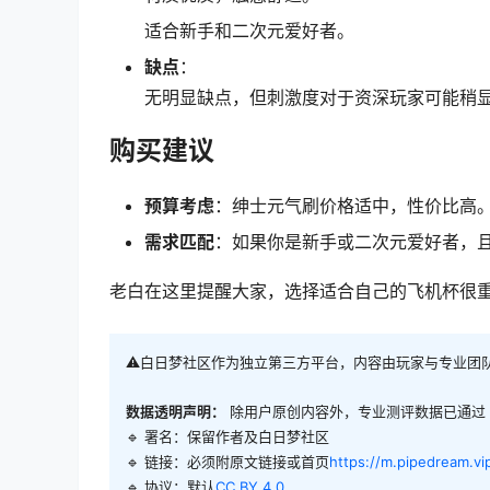
适合新手和二次元爱好者。
缺点
：
无明显缺点，但刺激度对于资深玩家可能稍
购买建议
预算考虑
：绅士元气刷价格适中，性价比高
需求匹配
：如果你是新手或二次元爱好者，
老白在这里提醒大家，选择适合自己的飞机杯很
⚠️白日梦社区作为独立第三方平台，内容由玩家与专业团
数据透明声明：
除用户原创内容外，专业测评数据已通过
🔹 署名：保留作者及
白日梦社区
🔹 链接：必须附原文链接或首页
https://m.pipedream.vi
🔹 协议：默认
CC BY 4.0