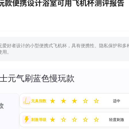
玩款便携设计浴室可用飞机杯测评报告
元爱好者设计的小型便携式飞机杯，具有便携性、隐私保护和多
使用。
绅士元气刷蓝色慢玩款
★
★
★
☆
☆
无臭指数
适中
★
☆
☆
☆
☆
刺激等级
轻度刺激