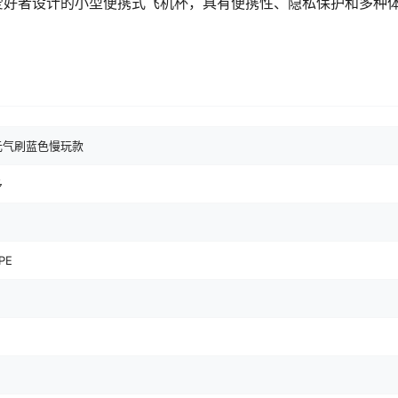
爱好者设计的小型便携式飞机杯，具有便携性、隐私保护和多种
元气刷蓝色慢玩款
多
PE