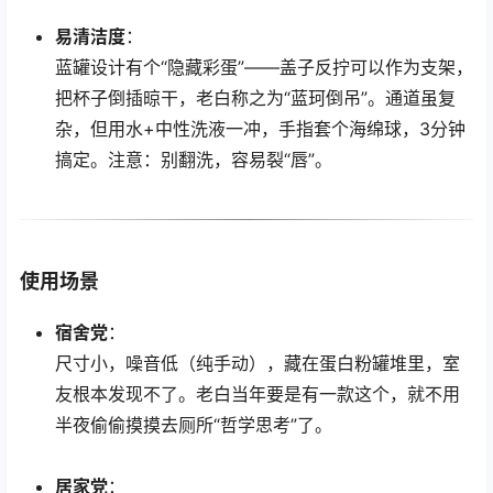
易清洁度
：
蓝罐设计有个“隐藏彩蛋”——盖子反拧可以作为支架，
把杯子倒插晾干，老白称之为“蓝珂倒吊”。通道虽复
杂，但用水+中性洗液一冲，手指套个海绵球，3分钟
搞定。注意：别翻洗，容易裂“唇”。
使用场景
宿舍党
：
尺寸小，噪音低（纯手动），藏在蛋白粉罐堆里，室
友根本发现不了。老白当年要是有一款这个，就不用
半夜偷偷摸摸去厕所“哲学思考”了。
居家党
：