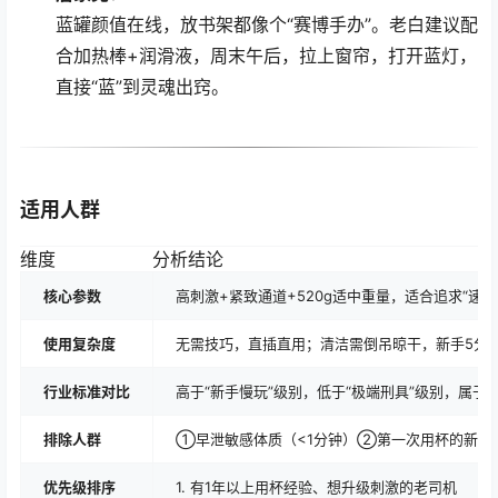
蓝罐颜值在线，放书架都像个“赛博手办”。老白建议配
合加热棒+润滑液，周末午后，拉上窗帘，打开蓝灯，
直接“蓝”到灵魂出窍。
适用人群
维度
分析结论
核心参数
高刺激+紧致通道+520g适中重量，适合追求“速
使用复杂度
无需技巧，直插直用；清洁需倒吊晾干，新手5分
行业标准对比
高于“新手慢玩”级别，低于“极端刑具”级别，属于“
排除人群
①早泄敏感体质（<1分钟）②第一次用杯的新手
优先级排序
1. 有1年以上用杯经验、想升级刺激的老司机