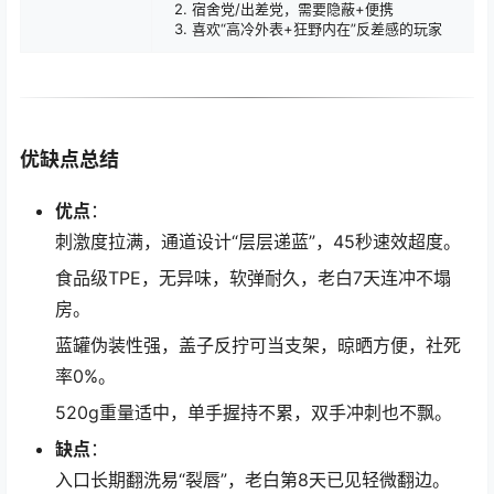
2. 宿舍党/出差党，需要隐蔽+便携
3. 喜欢“高冷外表+狂野内在”反差感的玩家
优缺点总结
优点
：
刺激度拉满，通道设计“层层递蓝”，45秒速效超度。
食品级TPE，无异味，软弹耐久，老白7天连冲不塌
房。
蓝罐伪装性强，盖子反拧可当支架，晾晒方便，社死
率0%。
520g重量适中，单手握持不累，双手冲刺也不飘。
缺点
：
入口长期翻洗易“裂唇”，老白第8天已见轻微翻边。