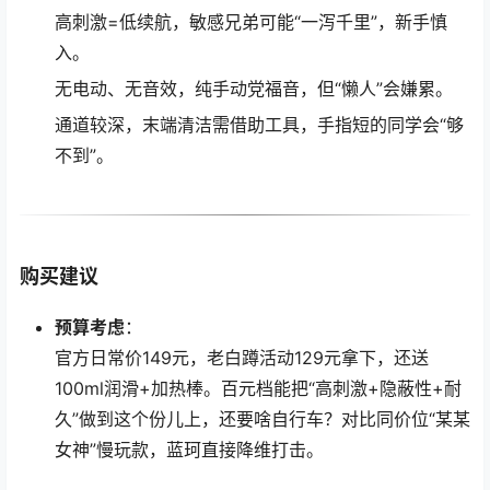
高刺激=低续航，敏感兄弟可能“一泻千里”，新手慎
入。
无电动、无音效，纯手动党福音，但“懒人”会嫌累。
通道较深，末端清洁需借助工具，手指短的同学会“够
不到”。
购买建议
预算考虑
：
官方日常价149元，老白蹲活动129元拿下，还送
100ml润滑+加热棒。百元档能把“高刺激+隐蔽性+耐
久”做到这个份儿上，还要啥自行车？对比同价位“某某
女神”慢玩款，蓝珂直接降维打击。