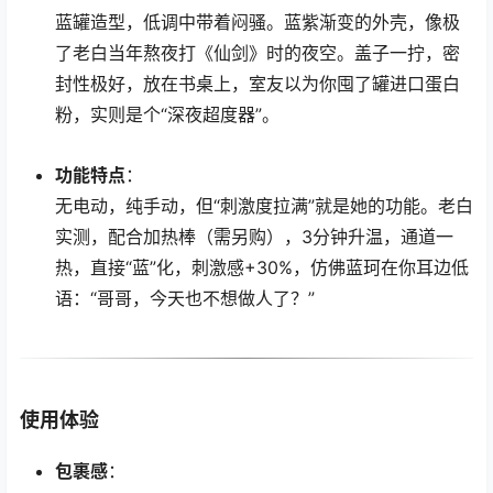
蓝罐造型，低调中带着闷骚。蓝紫渐变的外壳，像极
了老白当年熬夜打《仙剑》时的夜空。盖子一拧，密
封性极好，放在书桌上，室友以为你囤了罐进口蛋白
粉，实则是个“深夜超度器”。
功能特点
：
无电动，纯手动，但“刺激度拉满”就是她的功能。老白
实测，配合加热棒（需另购），3分钟升温，通道一
热，直接“蓝”化，刺激感+30%，仿佛蓝珂在你耳边低
语：“哥哥，今天也不想做人了？”
使用体验
包裹感
：