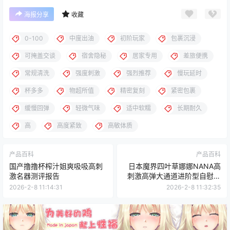
海报分享
收藏
0-100
中度出油
初阶玩家
包裹沉浸
可掩盖交谈
宿舍隐秘
居家专用
差旅便携
常规清洗
强度刺激
强烈推荐
慢玩延时
杯多多
物超所值
精密复刻
紧密包裹
缓慢回弹
轻微气味
适中软糯
长期耐久
高
高度紧致
高敏体质
产品百科
产品百科
国产撸撸杯榨汁姐爽吸吸高刺
日本魔界四叶草娜娜NANA高
激名器测评报告
刺激高弹大通道进阶型自慰器
测评报告
2026-2-8 11:14:31
2026-2-8 11:32:35