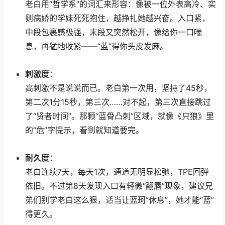
老白用“哲学系”的词汇来形容：像被一位外表高冷、实
则病娇的学妹死死抱住，越挣扎她越兴奋。入口紧，
中段包裹感极强，末段又突然松开，像给你一口喘
息，再猛地收紧——“蓝”得你头皮发麻。
刺激度
：
高刺激不是说说而已。老白第一次用，坚持了45秒，
第二次1分15秒，第三次……对不起，第三次直接跳过
了“贤者时间”。那颗“蓝骨凸刺”区域，就像《只狼》里
的“危”字提示，看到就知道要完。
耐久度
：
老白连续7天，每天1次，通道无明显松弛，TPE回弹
依旧。不过第8天发现入口有轻微“翻唇”现象，建议兄
弟们别学老白这么狠，适当让蓝珂“休息”，她才能“蓝”
得更久。