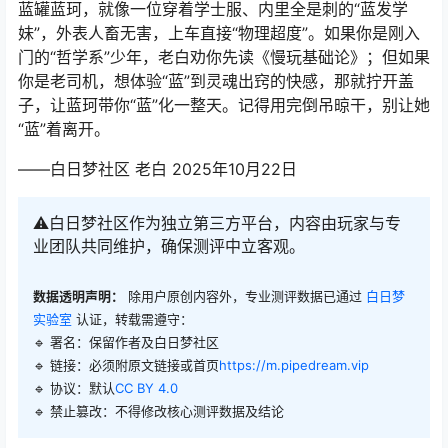
蓝罐蓝珂，就像一位穿着学士服、内里全是刺的“蓝发学
妹”，外表人畜无害，上车直接“物理超度”。如果你是刚入
门的“哲学系”少年，老白劝你先读《慢玩基础论》；但如果
你是老司机，想体验“蓝”到灵魂出窍的快感，那就拧开盖
子，让蓝珂带你“蓝”化一整天。记得用完倒吊晾干，别让她
“蓝”着离开。
——白日梦社区 老白 2025年10月22日
⚠️白日梦社区作为独立第三方平台，内容由玩家与专
业团队共同维护，确保测评中立客观。
数据透明声明：
除用户原创内容外，专业测评数据已通过
白日梦
实验室
认证，转载需遵守：
🔹 署名：保留作者及
白日梦社区
🔹 链接：必须附原文链接或首页
https://m.pipedream.vip
🔹 协议：默认
CC BY 4.0
🔹 禁止篡改：不得修改核心测评数据及结论