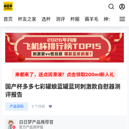
首页
杯友之家
选杯
测评
杯圈
薅羊毛
绅士
视频
来都来了，送点润滑液？点击领取200ml新人礼
国产杯多多七彩罐娘蓝罐蓝珂刺激款自慰器测
评报告
产品百科
5 个月前
白日梦产品推荐官
官方产品测评组