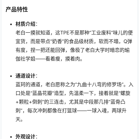
产品特性
材质介绍
：
老白一摸就知道，这TPE不是那种“工业废料”味儿的便
宜货，而是带点“奶香”的食品级材质，软而不塌，Q弹
有度，捏一把还能回弹，像极了老白大学时暗恋的瑜
伽社学姐——看着瘦，摸着肉。
通道设计
：
蓝珂的通道，老白愿称之为“九曲十八弯的修罗场”。入
口处是“蓝晶花瓣”造型，先温柔一下，接着就是“螺旋
+颗粒+倒刺”的三连击，尤其是中段那几排“蓝骨凸
刺”，每次冲刺都像在打篮球——一球入魂，两球升
天。
外观设计
：