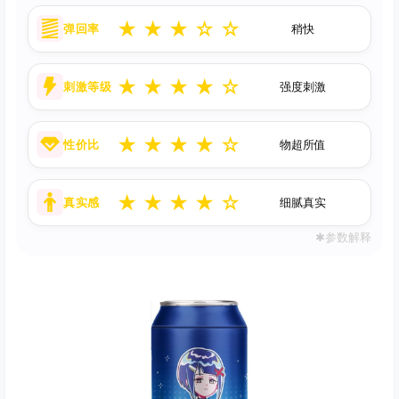
★
★
★
☆
☆
弹回率
稍快
★
★
★
★
☆
刺激等级
强度刺激
★
★
★
★
☆
性价比
物超所值
★
★
★
★
☆
真实感
细腻真实
✱参数解释