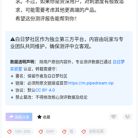
求。不过，如果你是资深用户，对刺激度有极致追
求，可能需要考虑其他更高端的产品。
希望这份测评报告能帮到你！
⚠️白日梦社区作为独立第三方平台，内容由玩家与专
业团队共同维护，确保测评中立客观。
数据透明声明：
除用户原创内容外，专业测评数据已通过
白日梦
实验室
认证，转载需遵守：
🔹 署名：保留作者及
白日梦社区
🔹 链接：必须附原文链接或首页
https://m.pipedream.vip
🔹 协议：默认
CC BY 4.0
🔹 禁止篡改：不得修改核心测评数据及结论
海报分享
收藏
100-200
GXP
低
初阶玩家