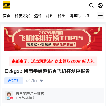
首页
杯友之家
选杯
测评
杯圈
薅羊毛
绅士
视频
来都来了，送点润滑液？点击领取200ml新人礼
日本gxp 诗雨学姐超仿真飞机杯测评报告
产品百科
5 个月前
白日梦产品推荐官
官方产品测评组