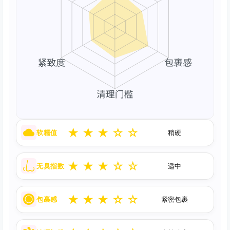
★
★
★
☆
☆
软糯值
稍硬
★
★
★
☆
☆
无臭指数
适中
★
★
★
☆
☆
包裹感
紧密包裹