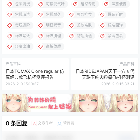
包裹沉浸
可接受气味
居家专用
差旅便携
常规清洗
常规耐久
强烈推荐
慢玩延时
慢玩进阶
明显噪音
柔软亲肤
标准回弹
标准紧致
标准肌理
物超所值
紧密包裹
轻度出油
高敏体质
产品百科
产品百科
日本TOMAX Clone regular 仿
日本RIDEJAPAN天下一穴五代
真经典款飞机杯测评报告
天珠玉响肉粒感飞机杯测评
2026-2-9 15:13:37
2026-2-9 15:33:21
0 条回复
文章作者
管理员
A
M
欢迎您，新朋友，感谢参与互动！
确认修改