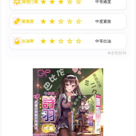
★
★
★
☆
☆
清理门槛
中等难度
★
★
☆
☆
☆
紧致度
中度紧致
★
★
☆
☆
☆
出油率
中等出油
✱参数解释