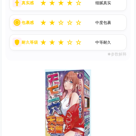
★
★
★
★
☆
真实感
细腻真实
★
★
☆
☆
☆
包裹感
中度包裹
★
★
★
☆
☆
耐久等级
中等耐久
✱参数解释