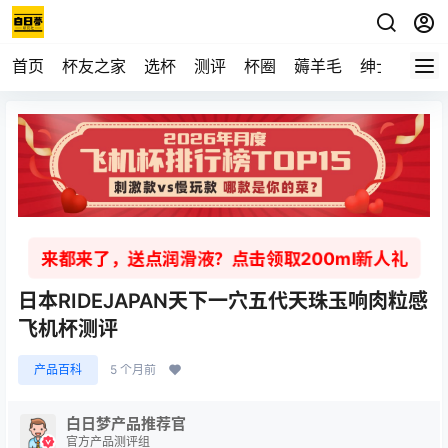
首页
杯友之家
选杯
测评
杯圈
薅羊毛
绅士
视频
来都来了，送点润滑液？点击领取200ml新人礼
日本RIDEJAPAN天下一穴五代天珠玉响肉粒感
飞机杯测评
产品百科
5 个月前
白日梦产品推荐官
官方产品测评组