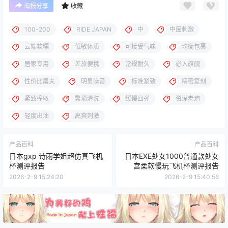
海报分享
收藏
100-200
RIDE JAPAN
中
中度刺激
云端软糯
低敏体质
可接受气味
均衡包裹
居家专用
差旅便携
常规耐久
必入旗舰
性价比屠夫
明显噪音
标准紧致
精密复刻
紧致榨取
繁琐清洗
缓慢回弹
资深老炮
轻度出油
高爽刺激
产品百科
产品百科
日本gxp 诗雨学姐超仿真飞机
日本EXE处女1000普通款处女
杯测评报告
宫柔软慢玩飞机杯测评报告
2026-2-9 15:24:20
2026-2-9 15:40:56