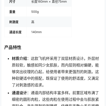
尺寸
长度160mm × 直径75mm
重量
500g
刺激度
高
通道长度
140mm
产品特性
材质介绍
：这款飞机杯采用了双层材质设计。外层材
质较软，触感如同少女肌肤，而内层则相对偏硬，能
够突出纹理的凸起，给使用者带来更强烈的刺激。这
种软硬适中的搭配，既保证了使用的舒适度，又满足
了对刺激感的追求。
通道设计
：通道内部结构丰富多样。前置区域布满了
细密的圆形肉粒，这些肉粒在使用过程中会与肌肤紧
密贴合，产生强烈的剐蹭感，仿佛有无数小手在按摩