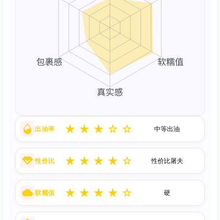
★
★
★
☆
☆
出油率
中等出油
★
★
★
★
☆
性价比
性价比屠夫
★
★
★
★
☆
软糯值
硬