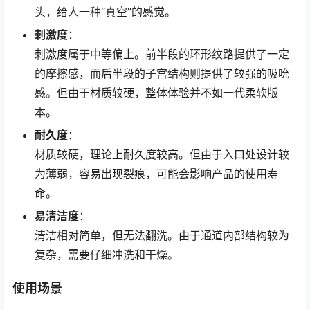
头，给人一种“真空”的感觉。
刺激度
：
刺激度属于中等偏上。前半段的环形纹路提供了一定
的摩擦感，而后半段的子宫结构则提供了较强的吸吮
感。但由于材质较硬，整体体验并不如一代柔软版
本。
耐久度
：
材质较硬，理论上耐久度较高。但由于入口处设计较
为薄弱，容易出现裂痕，可能会影响产品的使用寿
命。
易清洁度
：
清洁相对简单，但无法翻洗。由于通道内部结构较为
复杂，需要仔细冲洗和干燥。
使用场景