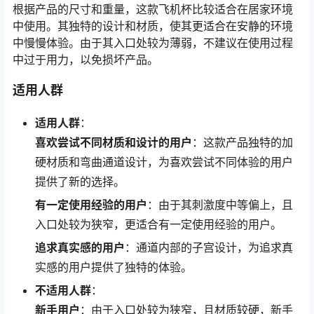
根据产品的尺寸和重量，这款飞机杯比较适合在居家环境
中使用。其独特的设计和材质，使其更适合在安静的环境
中慢慢体验。由于其入口处较为薄弱，不建议在使用过程
中过于用力，以免损坏产品。
适用人群
适用人群
：
喜欢尝试不同材质和设计的用户
：这款产品独特的加
硬材质和弯曲通道设计，为喜欢尝试不同体验的用户
提供了新的选择。
有一定使用经验的用户
：由于其刺激度中等偏上，且
入口处较为狭窄，更适合有一定使用经验的用户。
追求真实感的用户
：通道内部的子宫设计，为追求真
实感的用户提供了独特的体验。
不适用人群
：
新手用户
：由于入口处较为狭窄，且材质较硬，新手