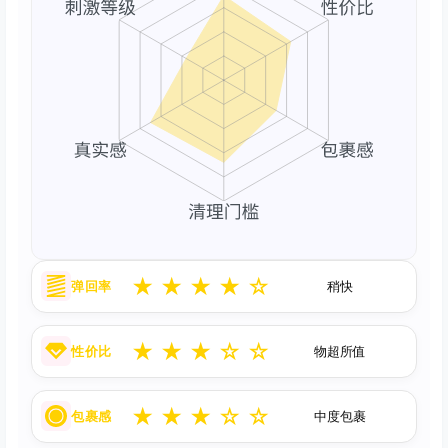
★
★
★
★
☆
弹回率
稍快
★
★
★
☆
☆
性价比
物超所值
★
★
★
☆
☆
包裹感
中度包裹