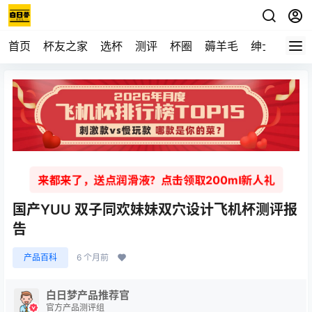
首页
杯友之家
选杯
测评
杯圈
薅羊毛
绅士
视频
来都来了，送点润滑液？点击领取200ml新人礼
国产YUU 双子同欢妹妹双穴设计飞机杯测评报
告
产品百科
6 个月前
白日梦产品推荐官
官方产品测评组