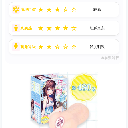
★
★
★
☆
☆
清理门槛
较易
★
★
★
★
☆
真实感
细腻真实
★
★
☆
☆
☆
刺激等级
轻度刺激
✱参数解释