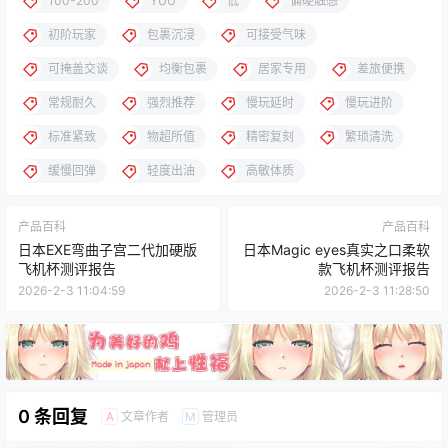
100-200
YUU
低
偏硬触感
初阶玩家
包裹沉浸
可接受气味
可掩盖交谈
均衡包裹
居家专用
差旅便携
常规耐久
强烈推荐
慢玩延时
慢玩进阶
标准紧致
物超所值
精密复刻
繁琐清洗
缓慢回弹
轻度出油
高敏体质
产品百科
产品百科
日本EXE弯曲子宫二代加硬版
日本Magic eyes真实之口柔软
飞机杯测评报告
款飞机杯测评报告
2026-2-3 11:04:59
2026-2-3 11:28:50
0 条回复
文章作者
管理员
A
M