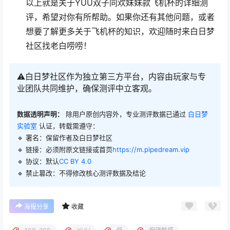
以上就是关于YUU双子同欢妹妹款飞机杯的详细测
评，希望对你有所帮助。如果你还有其他问题，或者
想要了解更多关于飞机杯的知识，欢迎随时来白日梦
社区找老白唠唠！
⚠️白日梦社区作为独立第三方平台，内容由玩家与专
业团队共同维护，确保测评中立客观。
数据透明声明：
除用户原创内容外，专业测评数据已通过
白日梦
实验室
认证，转载需遵守：
🔹 署名：保留作者及
白日梦社区
🔹 链接：必须附原文链接或首页
https://m.pipedream.vip
🔹 协议：默认
CC BY 4.0
🔹 禁止篡改：不得修改核心测评数据及结论
海报分享
收藏