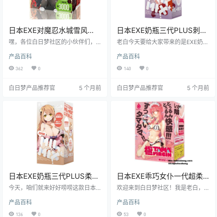
日本EXE对魔忍水城雪风
日本EXE奶瓶三代PLUS刺激
MagicFace口交倒膜飞机杯
款高刺激便携飞机杯测评报
嘿，各位白日梦社区的小伙伴们，
老白今天要给大家带来的是EXE奶瓶
测评报告
我是老白！今天咱们来聊聊日本EXE
告
三代PLUS刺激款的测评。这款飞机
产品百科
产品百科
品牌的对魔忍-水城雪风-MagicFac
杯以其独特的奶瓶造型、升级的内
e2口交倒膜飞机杯。这款飞机杯可
部设计和便携性，吸引了众多玩家
362
0
140
0
是凭借着独特的设计和出色的体
的关注。接下来，就让我们一起深
验，在市场上收获了不少粉丝。下
入了解这款产品的特点和使用体
白日梦产品推荐官
5 个月前
白日梦产品推荐官
5 个月前
面，就让我带着大家一起深入了解
验。
这款飞机杯的方方面面，看看它到
底值不值得你入手！
日本EXE奶瓶三代PLUS柔软
日本EXE乖巧女仆一代超柔
款便携隐蔽设计飞机杯测评
软体验飞机杯测评报告
今天，咱们就来好好唠唠这款日本E
欢迎来到白日梦社区！我是老白，
报告
XE奶瓶三代PLUS柔软款飞机杯。作
今天咱们来唠唠 EXE 的 “乖巧女仆
产品百科
产品百科
为白日梦社区的核心人物老白，凭
一代” 飞机杯。这款杯子以其独特的
借丰富的测评经验，我得说，这玩
设计和柔软的材质，吸引了众多绅
136
0
53
0