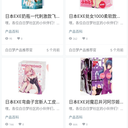
日本EXE奶瓶一代刺激款飞
日本EXE处女1000柔软款超
机杯测评报告
柔软飞机杯测评报告
嘿，各位白日梦社区的小伙伴们！
嘿，各位白日梦社区的小伙伴们！
我是老白，今天给大家带来一款日
我是老白，今天咱们来唠唠日本 EX
产品百科
产品百科
本EXE品牌的奶瓶一代刺激款飞机杯
E 品牌的处女 1000 柔软款飞机杯。
的测评。这款飞机杯可是有着不少
这款飞机杯号称“处女 1000”，听起
95
0
262
0
亮点，接下来就让我带你一探究
来就让人充满期待。我可是亲自上
竟，看看它到底值不值得入手。
阵测评了一番，接下来就让我来给
白日梦产品推荐官
5 个月前
白日梦产品推荐官
5 个月前
你们好好说道说道，看看它到底是
不是真的有那么厉害！
日本EXE弯曲子宫新人工皮
日本EXE对魔忍井河阿莎姬
肤版飞机杯测评报告
超逼真仿生飞机杯测评报告
嘿，各位白日梦社区的小伙伴们，
嘿，各位白日梦社区的小伙伴们！
我是老白！今天咱们来唠唠这款日
我是老白，今天咱们来唠唠日本 EX
产品百科
产品百科
本 EXE 的弯曲子宫新人工皮肤版飞
E 品牌的对魔忍 - 井河阿莎姬飞机
机杯。这款产品号称是模拟真实体
杯。这玩意儿可是号称超逼真仿
144
0
664
0
验的高手，到底是不是真的呢？跟
生，到底有没有那么厉害呢？跟着