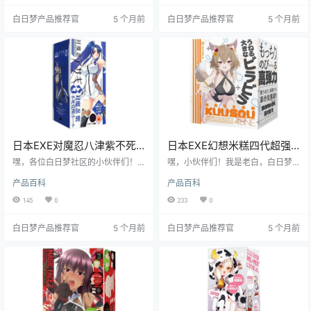
着老白一起往下看，我保证让你收
我一起往下看，我保证让你了解得
白日梦产品推荐官
5 个月前
白日梦产品推荐官
5 个月前
获满满！
明明白白。
日本EXE对魔忍八津紫不死
日本EXE幻想米糕四代超强
觉醒高刺激飞机杯测评报告
包裹感飞机杯测评报告
嘿，各位白日梦社区的小伙伴们！
嘿，小伙伴们！我是老白，白日梦
我是老白，今天来给大家唠唠这款
社区的飞机杯测评达人。今天，咱
产品百科
产品百科
日本 EXE 品牌的对魔忍 - 八津紫 -
们来唠唠日本 EXE 品牌的幻想米糕
不死觉醒飞机杯。这玩意儿可真是
四代飞机杯。这款产品可是让我眼
145
0
233
0
个有意思的家伙，我可是花了好一
前一亮，接下来就让我带你一探究
番功夫来研究它。接下来，咱们就
竟，看看它到底值不值得入手。
白日梦产品推荐官
5 个月前
白日梦产品推荐官
5 个月前
一起看看它的表现到底咋样吧！