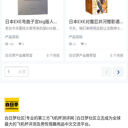
日本EXE弯曲子宫big版人工
日本EXE对魔忍井河樱影遁
肌肤MK2版慢玩飞机杯测评
术高仿真飞机杯测评报告
老白今天要给大家带来的是EXE旗下
今天，咱们来唠唠这款让无数绅士
报告
Gproject的弯曲子宫big版人工肌肤
们欲罢不能的日本EXE对魔忍-井河
产品百科
产品百科
MK2版飞机杯的测评。这款飞机杯
樱-影遁术飞机杯。作为白日梦社区
以其独特的设计和出色的体验，受
的核心人物，老白我凭借多年的测
108
0
62
0
到了不少玩家的喜爱。接下来，就
评经验，给大家带来这款飞机杯的
让我们一起来看看它的详细情况
详细测评。
白日梦产品推荐官
5 个月前
白日梦产品推荐官
5 个月前
吧。
❮
❯
/
5 页
白日梦社区|专业的第三方飞机杯测评网 |白日梦社区立志成为全球
最大的飞机杯评测及男性情趣用品中文交流平台。