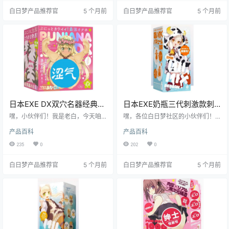
界，看看它到底有啥过人之处。
软慢玩的特性，简直不要太有趣。
白日梦产品推荐官
5 个月前
白日梦产品推荐官
5 个月前
接下来，就让我带你深入了解这款
飞机杯的方方面面，看看它到底值
不值得你入手。
日本EXE DX双穴名器经典款
日本EXE奶瓶三代刺激款刺
硅胶材质高刺激双通道飞机
激升级飞机杯测评报告
嘿，小伙伴们！我是老白，今天咱
嘿，各位白日梦社区的小伙伴们！
杯测评报告
们来唠唠这款日本 EXE 品牌的 DX
我是老白，今天咱们来唠唠EXE家的
产品百科
产品百科
双穴名器经典款飞机杯。这玩意儿
奶瓶三代刺激款飞机杯。这玩意儿
可是老白我测评过的一款相当有料
可是让不少老铁们心动不已，到底
235
0
202
0
的产品，无论是从材质、设计还是
它值不值得入手？看完这篇测评你
使用体验上，都挺有意思的。接下
就知道了！
白日梦产品推荐官
5 个月前
白日梦产品推荐官
5 个月前
来，就让我带你一探究竟！