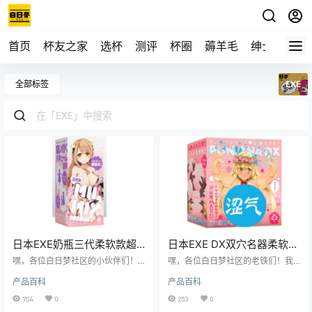
首页
杯友之家
选杯
测评
杯圈
薅羊毛
绅士
视频
全部标签
EXE
日本EXE奶瓶三代柔软款超
日本EXE DX双穴名器柔软慢
柔软体验飞机杯测评报告
玩款飞机杯测评报告
嘿，各位白日梦社区的小伙伴们！
嘿，各位白日梦社区的老铁们！我
我是老白，今天咱们来唠唠日本EXE
是老白，今天给大家带来一款来自
产品百科
产品百科
品牌的奶瓶三代柔软款飞机杯。这
日本的EXE DX双穴名器柔软慢玩款
玩意儿可是让我眼前一亮，接下来
飞机杯的详细测评。这款飞机杯可
704
0
253
0
就让我带你走进这款飞机杯的世
是让我眼前一亮，双穴设计加上柔