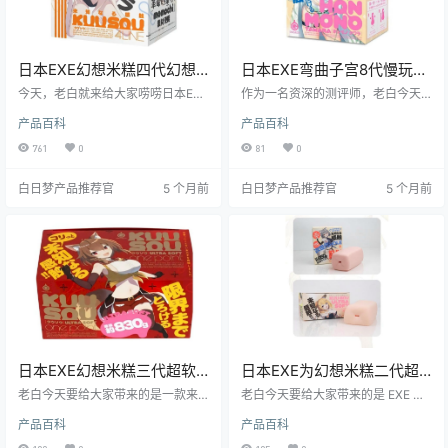
日本EXE幻想米糕四代幻想
日本EXE弯曲子宫8代慢玩飞
狐娘（巫女白瓷）超柔软慢
机杯测评报告
今天，老白就来给大家唠唠日本EXE
作为一名资深的测评师，老白今天
玩型飞机杯测评报告
品牌的幻想米糕四代幻想狐娘（巫
要给大家带来的是EXE旗下Gproject
产品百科
产品百科
女白瓷）飞机杯。这款飞机杯以其
的弯曲子宫8代飞机杯的详细测评。
独特的超柔软材质和二次元巫女白
这款产品以其独特的设计和出色的
761
0
81
0
瓷形象设计，在众多飞机杯中脱颖
体验，受到了众多玩家的喜爱。接
而出。它到底值不值得入手？咱们
下来，就让我们一起深入了解这款
白日梦产品推荐官
5 个月前
白日梦产品推荐官
5 个月前
接着往下看。
飞机杯的各个方面吧。
日本EXE幻想米糕三代超软
日本EXE为幻想米糕二代超
动漫飞机杯测评报告
柔软低刺激飞机杯测评报告
老白今天要给大家带来的是一款来
老白今天要给大家带来的是 EXE 品
自日本EXE品牌的幻想米糕三代飞机
牌的为幻想米糕二代飞机杯的测
产品百科
产品百科
杯。这款飞机杯以其极致的柔软度
评。这款飞机杯以其超柔软的材质
和独特的设计，成为了市场上备受
和独特的使用体验，吸引了众多玩