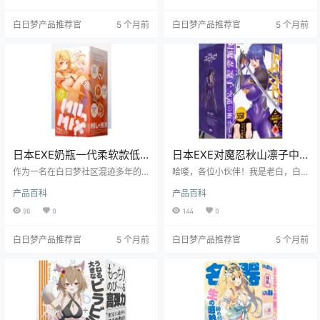
意儿在隐蔽性和便携性上确实挺有
士的关注。接下来，我将从基本信
料的。
息、产品特性、使用体验、使用场
白日梦产品推荐官
5 个月前
白日梦产品推荐官
5 个月前
景、适用人群、优缺点总结以及购
买建议等方面，为大家带来详细的
测评。
日本EXE奶瓶一代柔软款低
日本EXE对魔忍秋山凛子中
刺激慢玩飞机杯测评报告
刺激胸型口交飞机杯测评报
作为一名在白日梦社区混迹多年的
哈喽，各位小伙伴！我是老白，白
测评师，老白今天要给大家带来一
告
日梦社区的核心人物，测评飞机杯
产品百科
产品百科
款经典飞机杯的测评——日本EXE品
可是我的拿手好戏。今天，咱们就
牌的奶瓶一代柔软款。这款飞机杯
来好好唠唠这款日本EXE品牌的对魔
88
0
144
0
以其独特的设计和出色的体验，深
忍-秋山凛子中刺激胸型口交飞机
受众多用户喜爱，尤其是对于新手
杯。这款飞机杯以其独特的设计和
白日梦产品推荐官
5 个月前
白日梦产品推荐官
5 个月前
和宿舍党来说，简直是福音。接下
中等刺激度，吸引了众多玩家的目
来，就让我们一起深入了解这款飞
光。接下来，我将从多个维度为大
机杯的各项特点和使用体验吧。
家详细剖析这款产品，希望能为你
的选择提供有价值的参考。