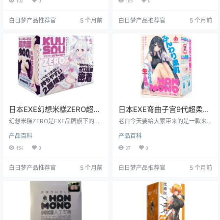
102
0
105
0
关注的产品。它不仅适合喜欢慢玩
家的关注。接下来，我将从多个维
的用户，还能为那些追求新奇体验
度为大家详细解读这款产品的特点
白日梦产品推荐官
5 个月前
白日梦产品推荐官
5 个月前
的人带来不一样的感受。
和使用感受。
日本EXE幻想米糕ZERO超柔
日本EXE弯曲子宫9代超柔软
软慢玩飞机杯测评报告
慢玩弯曲子宫飞机杯测评
幻想米糕ZERO是EXE品牌旗下的一
老白今天要给大家带来的是一款来
款极具特色的飞机杯，以其超乎寻
自日本 EXE 品牌的飞机杯——弯曲
产品百科
产品百科
常的柔软度和独特的使用体验在众
子宫9代。这款飞机杯以其超柔软的
多产品中脱颖而出。作为白日梦社
材质和独特的弯曲子宫设计，成为
154
0
87
0
区的核心人物，老白今天就来好好
了慢玩爱好者的不二之选。它不仅
唠唠这款飞机杯，从基本信息、产
在材质上做到了极致的柔软，还在
白日梦产品推荐官
5 个月前
白日梦产品推荐官
5 个月前
品特性、使用体验、使用场景、适
通道设计上巧妙地模拟了人体结
用人群、优缺点总结到购买建议，
构，给使用者带来了极为真实的体
全方位为你剖析。
验。