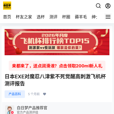
首页
杯友之家
选杯
测评
杯圈
薅羊毛
绅士
视频
来都来了，送点润滑液？点击领取200ml新人礼
日本EXE对魔忍八津紫不死觉醒高刺激飞机杯
测评报告
产品百科
5 个月前
白日梦产品推荐官
官方产品测评组