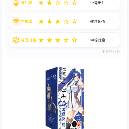
★
★
☆
☆
☆
出油率
中等出油
★
★
★
☆
☆
性价比
物超所值
★
★
★
☆
☆
清理门槛
中等难度
✱参数解释