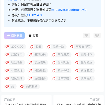
🔹 署名：保留作者及
白日梦社区
🔹 链接：必须附原文链接或首页
https://m.pipedream.vip
🔹 协议：默认
CC BY 4.0
🔹 禁止篡改：不得修改核心测评数据及结论
海报分享
收藏
200-300
EXE
低敏体质
可接受气味
居家专用
差旅便携
常规清洗
强烈推荐
明显噪音
极致包裹
极限刺激
极限紧致
标准肌理
物超所值
紧致榨取
资深老炮
轻度出油
迟缓回弹
适中软糯
长期耐久
高
高爽刺激
产品百科
产品百科
日本EXE幻想米糕四代超强包
日本JNPG极上生腰3代水野朝