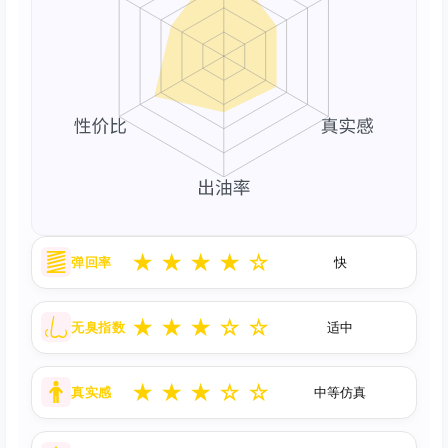
★
★
★
★
☆
弹回率
快
★
★
★
☆
☆
无臭指数
适中
★
★
★
☆
☆
真实感
中等仿真