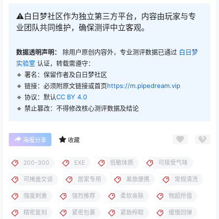
⚠️白日梦社区作为独立第三方平台，内容由玩家与专
业团队共同维护，确保测评中立客观。
数据透明声明：
除用户原创内容外，专业测评数据已通过
白日梦
实验室
认证，转载需遵守：
🔹 署名：保留作者及
白日梦社区
🔹 链接：必须附原文链接或首页
https://m.pipedream.vip
🔹 协议：默认
CC BY 4.0
🔹 禁止篡改：不得修改核心测评数据及结论
海报分享
收藏
200-300
EXE
低敏体质
可接受气味
可掩盖交谈
居家专用
差旅便携
常规清洗
强度刺激
强烈推荐
柔软亲肤
物超所值
精密复刻
紧密包裹
紧致榨取
缓慢回弹