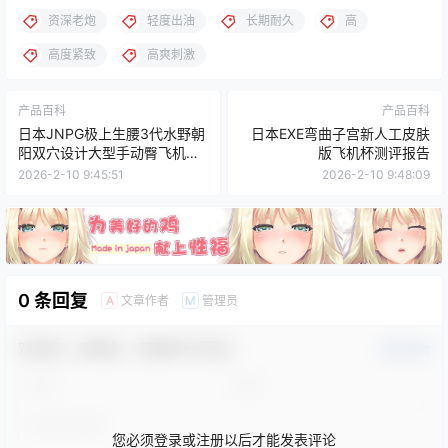
资深老炮
轻度出油
长期耐久
高
高度紧致
高爽刺激
产品百科
产品百科
日本JNPG极上生腰3代水野朝
日本EXE弯曲子宫新人工皮肤
阳双穴设计大型手动臀飞机杯
版飞机杯测评报告
测评
2026-2-10 9:45:51
2026-2-10 9:48:09
0 条回复
文章作者
管理员
A
M
欢迎您，新朋友，感谢参与互动！
确认修改
您必须登录或注册以后才能发表评论