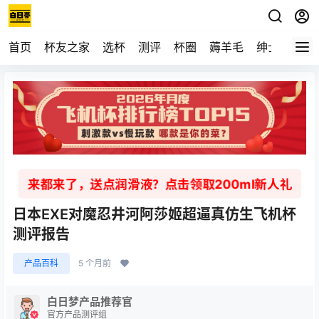
首页
杯友之家
选杯
测评
杯圈
薅羊毛
绅士
视频
来都来了，送点润滑液？点击领取200ml新人礼
日本EXE对魔忍井河阿莎姬超逼真仿生飞机杯
测评报告
产品百科
5 个月前
白日梦产品推荐官
官方产品测评组