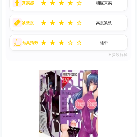
★
★
★
★
☆
真实感
细腻真实
★
★
★
★
☆
紧致度
高度紧致
★
★
★
☆
☆
无臭指数
适中
✱参数解释