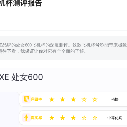
飞机杯测评报告
E品牌的处女600飞机杯的深度测评。这款飞机杯号称能带来极致
起往下看，我保证让你对它有个全面的了解。
XE 处女600
★
★
★
☆
☆
弹回率
稍快
★
★
★
☆
☆
真实感
中等仿真