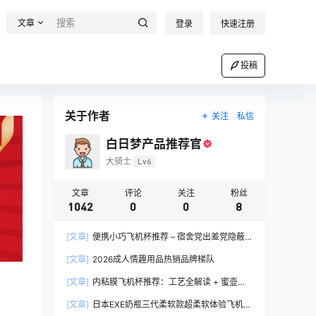
文章
登录
快速注册
投稿
关于作者
关注
私信
白日梦产品推荐官
大骑士
Lv6
文章
评论
关注
粉丝
1042
0
0
8
[文章]
便携小巧飞机杯推荐 – 宿舍党出差党隐蔽
携带完全指南
[文章]
2026成人情趣用品热销品牌梯队
[文章]
内粘膜飞机杯推荐：工艺全解读 + 蜜壶香
织 vs 大魔王 vs NPG 三款横评
[文章]
日本EXE奶瓶三代柔软款超柔软体验飞机杯