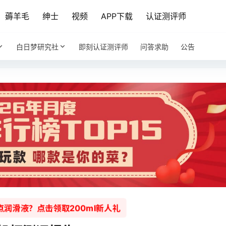
薅羊毛
绅士
视频
APP下载
认证测评师
白日梦研究社
即刻认证测评师
问答求助
公告
润滑液？点击领取200ml新人礼