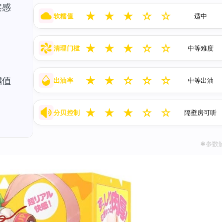
★
★
★
☆
☆
软糯值
适中
★
★
★
☆
☆
清理门槛
中等难度
★
★
☆
☆
☆
出油率
中等出油
★
★
★
☆
☆
分贝控制
隔壁房可听
✱参数