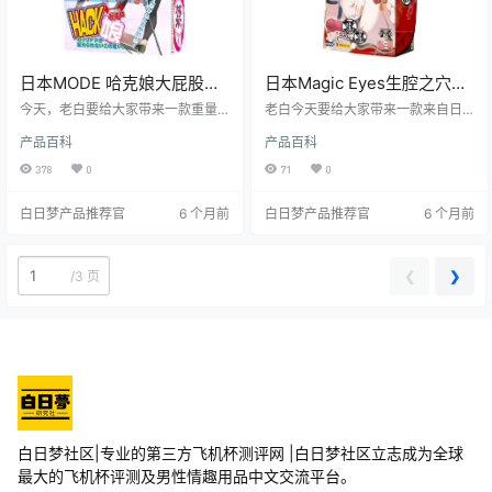
日本MODE 哈克娘大屁股倒
日本Magic Eyes生腔之穴恶
模双穴飞机杯测评报告
魔飞机杯测评报告
今天，老白要给大家带来一款重量
老白今天要给大家带来一款来自日
级的飞机杯测评——日本MODE哈
本的飞机杯——Magic Eyes生腔之
产品百科
产品百科
克娘大屁股倒模飞机杯。这款飞机
穴-恶魔。这款飞机杯以其独特的设
杯以其超大尺寸和高度仿真度，成
计和丰富的使用体验，吸引了众多
378
0
71
0
为了众多资深玩家的宠儿。接下
玩家的关注。接下来，我将从多个
来，就让我们一起深入了解这款飞
角度为大家详细解读这款飞机杯的
白日梦产品推荐官
6 个月前
白日梦产品推荐官
6 个月前
机杯的各个方面，看看它是否真的
性能和特点。
如传闻中那么出色。
❮
❯
/
3 页
白日梦社区|专业的第三方飞机杯测评网 |白日梦社区立志成为全球
最大的飞机杯评测及男性情趣用品中文交流平台。