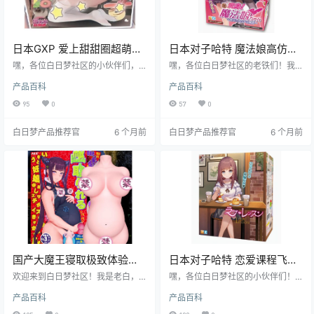
日本GXP 爱上甜甜圈超萌外
日本对子哈特 魔法娘高仿真
观飞机杯测评报告
度硅胶飞机杯测评报告
嘿，各位白日梦社区的小伙伴们，
嘿，各位白日梦社区的老铁们！我
我是老白。今天给大家带来一款超
是老白，今天咱们来唠唠对子哈特
产品百科
产品百科
有特色的飞机杯——日本GXP爱上
的魔法娘飞机杯。这可是个让人眼
甜甜圈。这可不是普通的飞机杯，
前一亮的宝贝，我可是一试就爱上
95
0
57
0
它那萌萌的甜甜圈造型，绝对能让
了！接下来，我就从各个角度给大
你眼前一亮。别看它外表可爱，内
家好好分析分析，看看它到底有啥
白日梦产品推荐官
6 个月前
白日梦产品推荐官
6 个月前
在可一点都不含糊。接下来，我就
过人之处，又适合哪些老铁使用。
从各个角度给大家详细测评一下，
看看它到底值不值得入手。
国产大魔王寝取极致体验飞
日本对子哈特 恋爱课程飞机
机杯测评报告
杯测评报告
欢迎来到白日梦社区！我是老白，
嘿，各位白日梦社区的小伙伴们！
一个对飞机杯有着丰富经验的测评
我是老白，今天给大家带来一款德
产品百科
产品百科
师。今天，咱们就来好好唠唠日本
国对子哈特（Tenga）的恋爱课程飞
大魔王品牌的“寝取”飞机杯。这款产
机杯。这款飞机杯号称是“温柔的恋