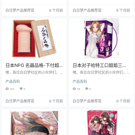
下五十款臀模，这款能不能打？咱
观，看着就让人心情大好，关键是
们数据说话！
里面的设计，那包裹感和刺激度，
白日梦产品推荐官
6 个月前
白日梦产品推荐官
6 个月前
简直绝了！接下来，我就从里到
外，好好给大家剖析剖析，看看它
到底值不值得入手。
日本NPG 名器品格-下付超
日本对子哈特工口姐姐三代
拟真下体飞机杯测评
超强包裹感便携式飞机杯测
嘿，各位白日梦社区的小伙伴们，
嘿，各位白日梦社区的小伙伴们，
我是老白。今天咱们要测评的可是
评报告
我是老白。今天咱们要测评的这款
产品百科
产品百科
大名鼎鼎的NPG名器品格-下付，这
飞机杯可是大有来头，它就是德国
玩意儿在飞机杯界那可是响当当的
对子哈特的工口姐姐三代。作为一
109
0
98
0
存在。接下来，我就从里到外，全
个测评了无数飞机杯的老江湖，我
方位地给大家剖析剖析，看看它到
得说，这款产品真的让我眼前一
白日梦产品推荐官
6 个月前
白日梦产品推荐官
6 个月前
底值不值得入手。
亮。接下来，就让我带着大家一起
深入了解这款飞机杯，看看它到底
值不值得入手。