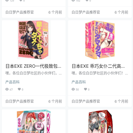
125
0
102
0
品到底有啥特别之处？别急，跟着
爱初体验”，到底是不是真的像它的
老白一起往下看，保证让你收获满
名字一样让人欲罢不能呢？接下
白日梦产品推荐官
6 个月前
白日梦产品推荐官
6 个月前
满。
来，就让我带你一探究竟！
日本EXE ZERO一代极致包裹
日本EXE 乖巧女仆二代高仿
飞机杯测评报告
真飞机杯测评
嘿，各位白日梦社区的小伙伴们，
嘿，各位白日梦社区的小伙伴们！
我是老白，今天咱们来唠唠日本 EX
我是老白，今天咱们来唠唠EXE家的
产品百科
产品百科
E 品牌的 ZERO 一代飞机杯。这可
乖巧女仆二代飞机杯。这玩意儿可
是个让我又爱又恨的小玩意儿，接
有意思了，我用了之后感觉挺有料
67
0
50
0
下来我就好好给你扒一扒它的那些
的，赶紧来瞅瞅吧！
事儿，看完这篇测评，保准你对它
白日梦产品推荐官
6 个月前
白日梦产品推荐官
6 个月前
了如指掌，到底值不值得入手，心
里也有个谱啦！