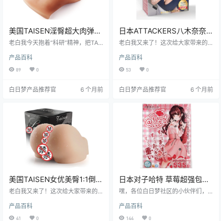
美国TAISEN淫臀超大肉弹倒
日本ATTACKERS八木奈奈
模名器测评报告
高刺激倒模飞机杯测评报告
老白我今天抱着“科研”精神，把TAI
老白我又来了！这次给大家带来的
SEN家那颗号称“屁股界灭霸”的淫臀
是ATTACKERS家的八木奈奈倒模杯
产品百科
产品百科
扛回白日梦实验室。从拆箱到“拆
——号称“新手劝退神器，老炮快乐
弹”，整整折腾了三天两夜——结论
源泉”。老白我亲自上阵，连肝三
89
0
53
0
一句话：这玩意儿不是飞机杯，是
晚，终于把这份热乎的测评交出
“飞机炮弹”！下文老白给你拆个透，
来：刺激度直接拉满，通道九曲十
白日梦产品推荐官
6 个月前
白日梦产品推荐官
6 个月前
看完再决定要不要让钱包出血。
八弯，清洗时怀疑人生，但爽感也
是真·上头。想知道自己能不能驾驭
这位“奈奈小姐”？往下看，老白给你
掰开揉碎讲清楚！
美国TAISEN女优美臀1:1倒模
日本对子哈特 草莓超强包裹
高刺激臀模测评报告
多点刺激飞机杯测评报告
老白我又来了！这次给大家带来的
嘿，各位白日梦社区的小伙伴们，
是TAISEN家的"女优美臀"——一个
我是老白。今天咱们来唠唠德国对
产品百科
产品百科
号称1:1复刻的臀模。作为白日梦社
子哈特的草莓飞机杯。这玩意儿可
区的"臀模鉴定官"，老白我测评过不
是让我眼前一亮，少女粉嫩的外
41
0
144
0