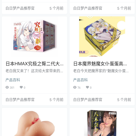
头，咱们往下看就知道啦。
严谨+老司机的幽默，给你拆到每一
白日梦产品推荐官
5 个月前
白日梦产品推荐官
5 个月前
根“魔法纤维”，看看到底是真有咒，
还是只是营销烟雾弹。
日本HMAX究极之臀二代大
日本魔界魅魔女仆蛋蛋高刺
臀倒模高刺激飞机杯测评报
激便携名器测评报告
老白我又来了！这次给大家带来的
老白今天把魔界家的“魅魔女仆蛋蛋”
告
是HMAX家的究极之臀二代——一
盘了整整三周，从宿舍床头到办公
产品百科
产品百科
个让老白测评时差点闪到腰的“重量
室抽屉，它像一颗黑色小精灵随时
级选手”。这款大臀倒模飞机杯，凭
待命。别看它个头迷你，通道里却
301
0
76
0
借其7.5kg的“真·臀”体重和双通道设
藏着“女仆+魅魔”双重人格：入口温
计，成功吸引了老白和自慰太郎的
柔鞠躬，进去后立刻甩鞭子。想三
白日梦产品推荐官
5 个月前
白日梦产品推荐官
5 个月前
注意。别被它憨态可掬的外表骗
分钟交作业？它帮你。想锻炼延
了，究极之臀二代的刺激度堪称“地
时？它也能把节奏卡得死死的。本
狱级”，包裹感也强到让人怀疑人
篇 4000 字长文，老白用哲学系的
生。今天，老白就从材质、设计、
辩证思维带你拆解这颗“蛋”的里里外
使用体验到清洁保养，全方位给大
外，看完再决定要不要让它爬进你
家剖析这款“臀”中霸主的真面目。
的购物车里行跪礼。