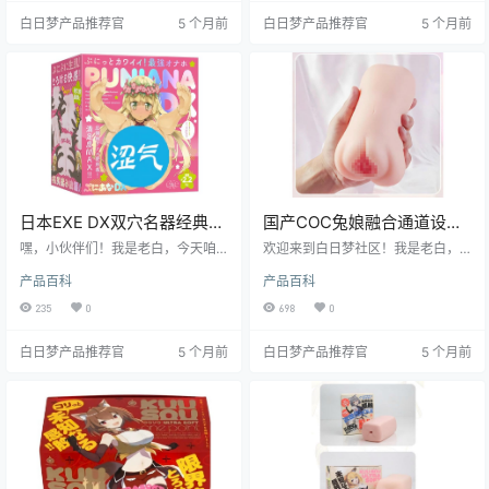
软慢玩的特性，简直不要太有趣。
这玩意儿到底怎么样？跟着我一起
白日梦产品推荐官
5 个月前
白日梦产品推荐官
5 个月前
接下来，就让我带你深入了解这款
往下看，保证让你收获满满！
飞机杯的方方面面，看看它到底值
不值得你入手。
日本EXE DX双穴名器经典款
国产COC兔娘融合通道设计
硅胶材质高刺激双通道飞机
飞机杯测评报告
嘿，小伙伴们！我是老白，今天咱
欢迎来到白日梦社区！我是老白，
杯测评报告
们来唠唠这款日本 EXE 品牌的 DX
一个对飞机杯有着丰富经验的测评
产品百科
产品百科
双穴名器经典款飞机杯。这玩意儿
师。今天，咱们就来好好唠唠COC
可是老白我测评过的一款相当有料
兔娘这款飞机杯。兔娘作为COC家
235
0
698
0
的产品，无论是从材质、设计还是
的明星产品，凭借其独特的融合通
使用体验上，都挺有意思的。接下
道设计和出色的使用体验，受到了
白日梦产品推荐官
5 个月前
白日梦产品推荐官
5 个月前
来，就让我带你一探究竟！
众多玩家的喜爱。接下来，我将从
基本信息、产品特性、使用体验、
使用场景、适用人群、优缺点总结
以及购买建议等多个方面，为大家
带来这款飞机杯的全面测评。