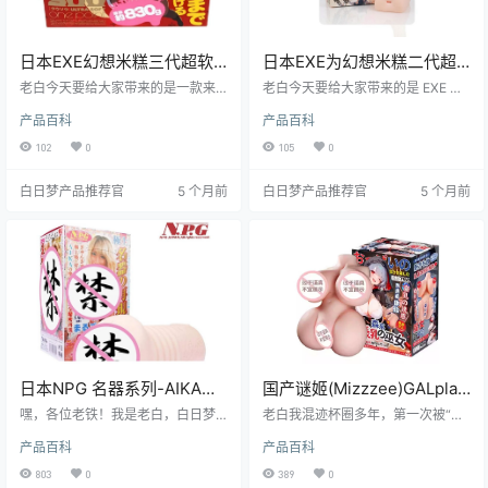
日本EXE幻想米糕三代超软
日本EXE为幻想米糕二代超
动漫飞机杯测评报告
柔软低刺激飞机杯测评报告
老白今天要给大家带来的是一款来
老白今天要给大家带来的是 EXE 品
自日本EXE品牌的幻想米糕三代飞机
牌的为幻想米糕二代飞机杯的测
产品百科
产品百科
杯。这款飞机杯以其极致的柔软度
评。这款飞机杯以其超柔软的材质
和独特的设计，成为了市场上备受
和独特的使用体验，吸引了众多玩
102
0
105
0
关注的产品。它不仅适合喜欢慢玩
家的关注。接下来，我将从多个维
的用户，还能为那些追求新奇体验
度为大家详细解读这款产品的特点
白日梦产品推荐官
5 个月前
白日梦产品推荐官
5 个月前
的人带来不一样的感受。
和使用感受。
日本NPG 名器系列-AIKA真
国产谜姬(Mizzzee)GALplay
实AI智能仿生通道飞机杯测
豪乳女巫半身倒模高刺激测
嘿，各位老铁！我是老白，白日梦
老白我混迹杯圈多年，第一次被“女
评报告
社区的核心人物，今天来给大家好
评报告
巫”撩到差点原地升仙。谜姬这波直
产品百科
产品百科
好唠唠日本NPG的名器系列-AIKA飞
接把“肉感+魔法”写进DNA：半拉身
机杯。这款飞机杯可是打着真实AI智
子沉甸甸往腿上一放，宿舍上铺瞬
803
0
389
0
能仿生通道的旗号，到底是不是噱
间变霍格沃茨。今天就用哲学系的