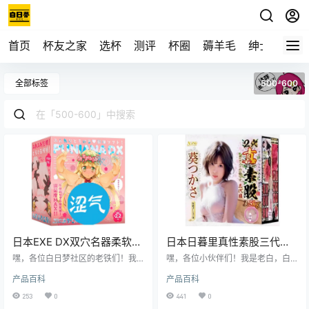
首页
杯友之家
选杯
测评
杯圈
薅羊毛
绅士
视频
全部标签
500-600
日本EXE DX双穴名器柔软慢
日本日暮里真性素股三代目
玩款飞机杯测评报告
葵司超强包裹感飞机杯测评
嘿，各位白日梦社区的老铁们！我
嘿，各位小伙伴们！我是老白，白
是老白，今天给大家带来一款来自
报告
日梦社区的核心人物，也是个对飞
产品百科
产品百科
日本的EXE DX双穴名器柔软慢玩款
机杯有着丰富经验的测评师。今
飞机杯的详细测评。这款飞机杯可
天，咱们就来好好唠唠日暮里家的
253
0
441
0
是让我眼前一亮，双穴设计加上柔
这款真性素股三代目-葵司飞机杯。