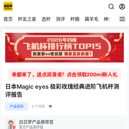
首页
杯友之家
选杯
测评
杯圈
薅羊毛
绅士
视频
来都来了，送点润滑液？点击领取200ml新人礼
日本Magic eyes 极彩玫瑰经典进阶飞机杯测
评报告
产品百科
5 个月前
白日梦产品推荐官
官方产品测评组