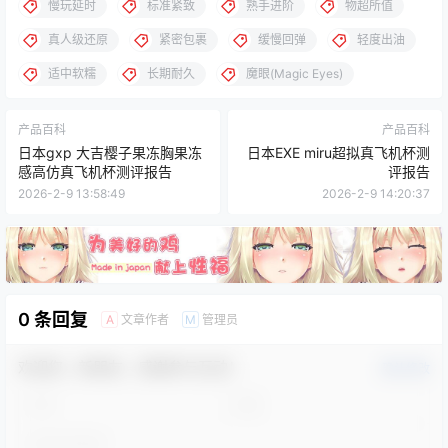
慢玩延时
标准紧致
熟手进阶
物超所值
真人级还原
紧密包裹
缓慢回弹
轻度出油
适中软糯
长期耐久
魔眼(Magic Eyes)
产品百科
产品百科
日本gxp 大吉樱子果冻胸果冻
日本EXE miru超拟真飞机杯测
感高仿真飞机杯测评报告
评报告
2026-2-9 13:58:49
2026-2-9 14:20:37
0 条回复
文章作者
管理员
A
M
欢迎您，新朋友，感谢参与互动！
确认修改