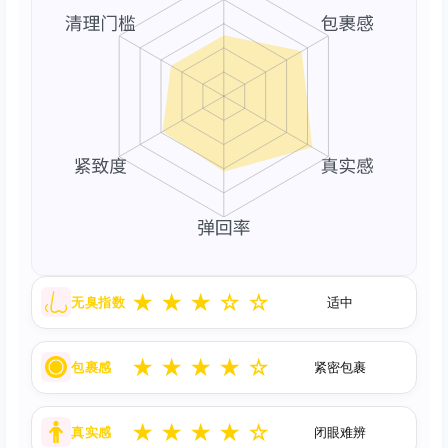
★
★
★
☆
☆
无臭指数
适中
★
★
★
★
☆
包裹感
紧密包裹
★
★
★
★
☆
真实感
闭眼难辨