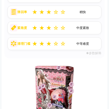
★
★
★
☆
☆
弹回率
稍快
★
★
★
☆
☆
紧致度
中度紧致
★
★
★
☆
☆
清理门槛
中等难度
✱参数解释