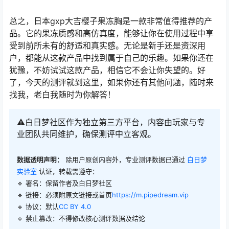
总之，日本gxp大吉樱子果冻胸是一款非常值得推荐的产
品。它的果冻质感和高仿真度，能够让你在使用过程中享
受到前所未有的舒适和真实感。无论是新手还是资深用
户，都能从这款产品中找到属于自己的乐趣。如果你还在
犹豫，不妨试试这款产品，相信它不会让你失望的。好
了，今天的测评就到这里，如果你还有其他问题，随时来
找我，老白我随时为你解答！
⚠️白日梦社区作为独立第三方平台，内容由玩家与专
业团队共同维护，确保测评中立客观。
数据透明声明：
除用户原创内容外，专业测评数据已通过
白日梦
实验室
认证，转载需遵守：
🔹 署名：保留作者及
白日梦社区
🔹 链接：必须附原文链接或首页
https://m.pipedream.vip
🔹 协议：默认
CC BY 4.0
🔹 禁止篡改：不得修改核心测评数据及结论