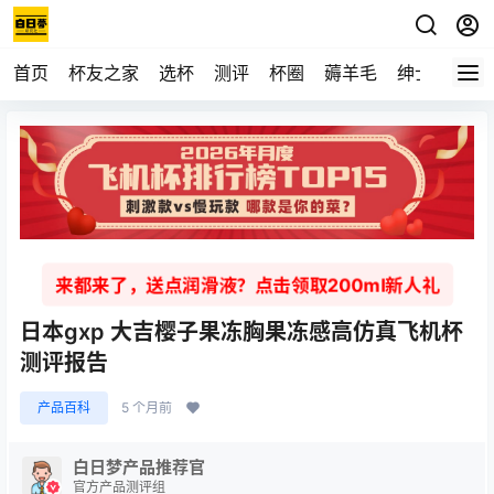
首页
杯友之家
选杯
测评
杯圈
薅羊毛
绅士
视频
来都来了，送点润滑液？点击领取200ml新人礼
日本gxp 大吉樱子果冻胸果冻感高仿真飞机杯
测评报告
产品百科
5 个月前
白日梦产品推荐官
官方产品测评组