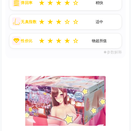
★
★
★
★
☆
弹回率
稍快
★
★
★
☆
☆
无臭指数
适中
★
★
★
★
☆
性价比
物超所值
✱参数解释