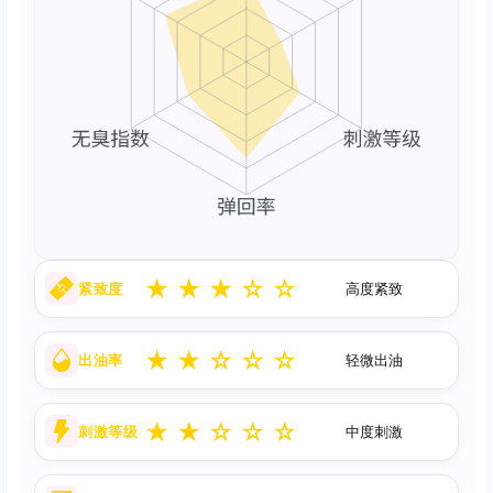
★
★
★
☆
☆
紧致度
高度紧致
★
★
☆
☆
☆
出油率
轻微出油
★
★
☆
☆
☆
刺激等级
中度刺激