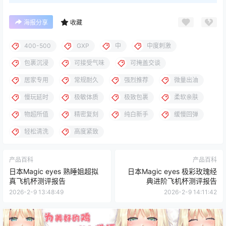
海报分享
收藏
400-500
GXP
中
中度刺激
包裹沉浸
可接受气味
可掩盖交谈
居家专用
常规耐久
强烈推荐
微量出油
慢玩延时
极敏体质
极致包裹
柔软亲肤
物超所值
精密复刻
纯白新手
缓慢回弹
轻松清洗
高度紧致
产品百科
产品百科
日本Magic eyes 熟睡姐超拟
日本Magic eyes 极彩玫瑰经
真飞机杯测评报告
典进阶飞机杯测评报告
2026-2-9 13:48:49
2026-2-9 14:11:42