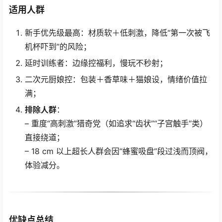
适用人群
新手优先级最高：材质软＋低刺激，降低“第一次被飞
机杯吓到”的风险；
延时训练者：边缘控福利，慢玩不秒射；
二次元厨娘控：包装＋香草味＋猫娘设，情绪价值拉
满；
排除人群
：
– 重度“高刺激”猎奇党（如追求“齿状”“子宫触手”类）
直接绕道；
– 18 cm 以上超长人群会因“蜂蜜吸盘”段过浅而顶阀，
体验减分。
优缺点总结