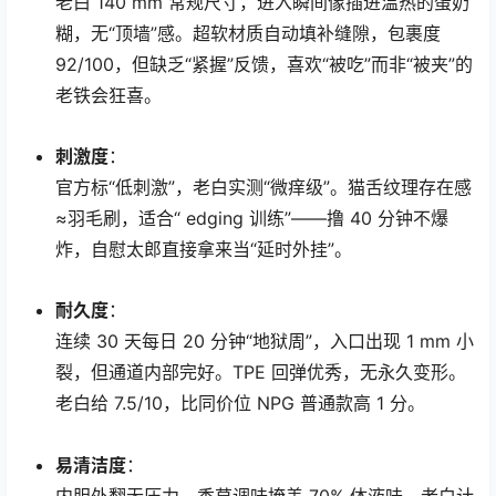
老白 140 mm 常规尺寸，进入瞬间像插进温热的蛋奶
糊，无“顶墙”感。超软材质自动填补缝隙，包裹度
92/100，但缺乏“紧握”反馈，喜欢“被吃”而非“被夹”的
老铁会狂喜。
刺激度
：
官方标“低刺激”，老白实测“微痒级”。猫舌纹理存在感
≈羽毛刷，适合“ edging 训练”——撸 40 分钟不爆
炸，自慰太郎直接拿来当“延时外挂”。
耐久度
：
连续 30 天每日 20 分钟“地狱周”，入口出现 1 mm 小
裂，但通道内部完好。TPE 回弹优秀，无永久变形。
老白给 7.5/10，比同价位 NPG 普通款高 1 分。
易清洁度
：
内胆外翻无压力，香草调味掩盖 70% 体液味。老白计