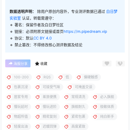
数据透明声明：
除用户原创内容外，专业测评数据已通过
白日梦
实验室
认证，转载需遵守：
🔹 署名：保留作者及
白日梦社区
🔹 链接：必须附原文链接或首页
https://m.pipedream.vip
🔹 协议：默认
CC BY 4.0
🔹 禁止篡改：不得修改核心测评数据及结论
海报分享
收藏
100-200
RQS
低
偏硬触感
包裹沉浸
可接受气味
可掩盖交谈
居家专用
差旅便携
常规清洗
必入旗舰
慢玩延时
慢玩进阶
旗舰耐久
极敏体质
物超所值
精密复刻
紧密包裹
纯白新手
轻度出油
迟缓回弹
高度紧致