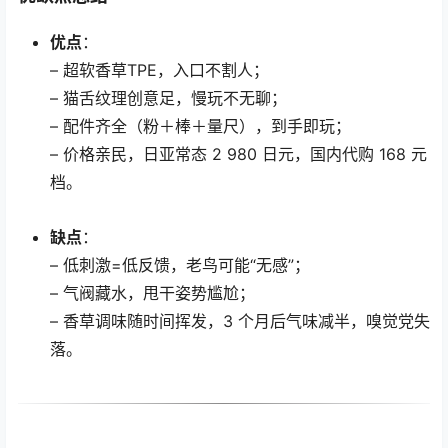
优点
：
– 超软香草TPE，入口不割人；
– 猫舌纹理创意足，慢玩不无聊；
– 配件齐全（粉＋棒＋量尺），到手即玩；
– 价格亲民，日亚常态 2 980 日元，国内代购 168 元
档。
缺点
：
– 低刺激=低反馈，老鸟可能“无感”；
– 气阀藏水，甩干姿势尴尬；
– 香草调味随时间挥发，3 个月后气味减半，嗅觉党失
落。