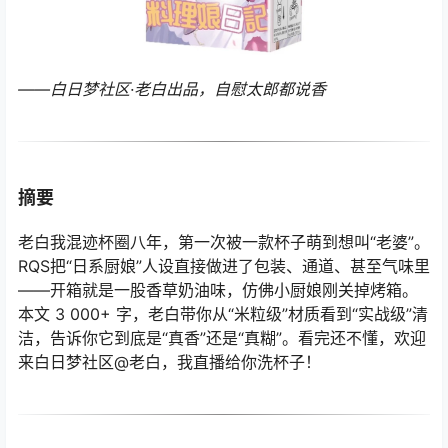
——白日梦社区·老白出品，自慰太郎都说香
摘要
老白我混迹杯圈八年，第一次被一款杯子萌到想叫“老婆”。
RQS把“日系厨娘”人设直接做进了包装、通道、甚至气味里
——开箱就是一股香草奶油味，仿佛小厨娘刚关掉烤箱。
本文 3 000+ 字，老白带你从“米粒级”材质看到“实战级”清
洁，告诉你它到底是“真香”还是“真糊”。看完还不懂，欢迎
来白日梦社区@老白，我直播给你洗杯子！