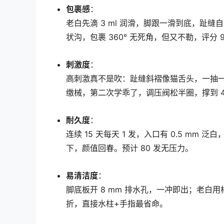
包裹感
：
老白先滴 3 ml 润滑，脚跟一滑到底，趾
状沟，包裹 360° 无死角，但又不勒，评分 9
刺激度
：
高刺激真不是吹：趾缝斜褶像猫舌头，一抽一
缴械，第二次学乖了，调压阀松半圈，撑到 4′2
耐久度
：
连续 15 天每天 1 发，入口有 0.5 m
下，颜值回春。预计 80 发无压力。
易清洁度
：
脚底板开 8 mm 排水孔，一冲即出；老白用
折，直接水柱+手指最省命。