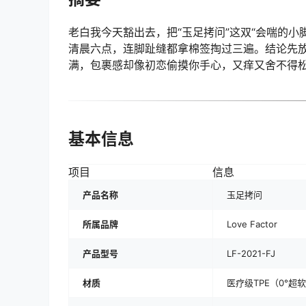
老白我今天豁出去，把“玉足拷问”这双“会喘的
清晨六点，连脚趾缝都拿棉签掏过三遍。结论先放
满，包裹感却像初恋偷摸你手心，又痒又舍不得
基本信息
项目
信息
产品名称
玉足拷问
所属品牌
Love Factor
产品型号
LF-2021-FJ
材质
医疗级TPE（0°超