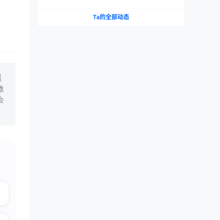
测评报告
Ta的全部动态
晨
激
会