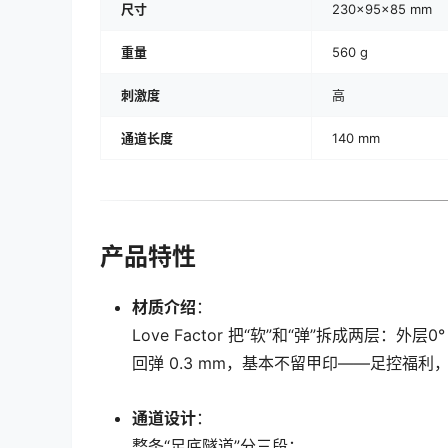
尺寸
230×95×85 mm
重量
560 g
刺激度
高
通道长度
140 mm
产品特性
材质介绍
：
Love Factor 把“软”和“弹”拆成两层：外
回弹 0.3 mm，基本不留甲印——足控福利
通道设计
：
整条“足底隧道”分三段：