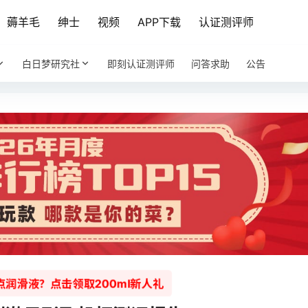
薅羊毛
绅士
视频
APP下载
认证测评师
白日梦研究社
即刻认证测评师
问答求助
公告
润滑液？点击领取200ml新人礼