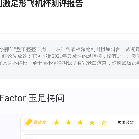
问高刺激足形飞机杯测评报告
的小脚丫”盘了整整三周——从宿舍衣柜深处到出租屋阳台，从凌
结论先放这：它可能是2021年最魔性的足控杯，没有之一。刺
痒又舍不得松。至于值不值得掏钱？看完老白这篇，你脚底板都
 Factor 玉足拷问
★
★
★
★
☆
紧致度
极限紧致