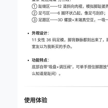
① 趾缝区——12 道斜向肉褶，模拟脚趾搓
② 足弓区——6 圈环状凸起，像足弓刮痧；
③ 足跟区——3D 螺旋+末端真空豆，一
外观设计
：
1:1 女性 36 码足模，脚背静脉都刻出来
室友以为我新买的手办。
功能特点
：
底部自带“吸盘+调压阀”，可单手捏住脚跟放气
么知道是趾间）。
使用体验