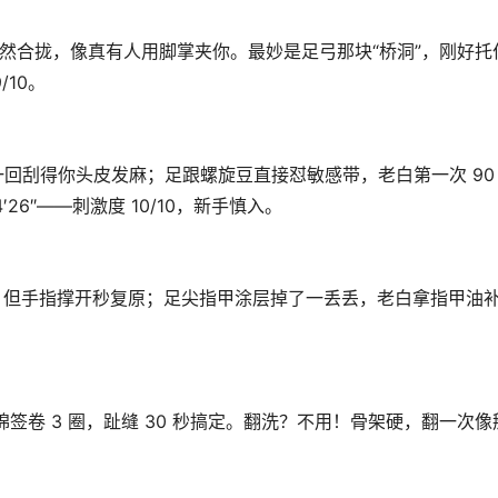
缝自然合拢，像真有人用脚掌夹你。最妙是足弓那块“桥洞”，刚好托
/10。
回刮得你头皮发麻；足跟螺旋豆直接怼敏感带，老白第一次 90
6″——刺激度 10/10，新手慎入。
m 泛白，但手指撑开秒复原；足尖指甲涂层掉了一丢丢，老白拿指甲油
棉签卷 3 圈，趾缝 30 秒搞定。翻洗？不用！骨架硬，翻一次像