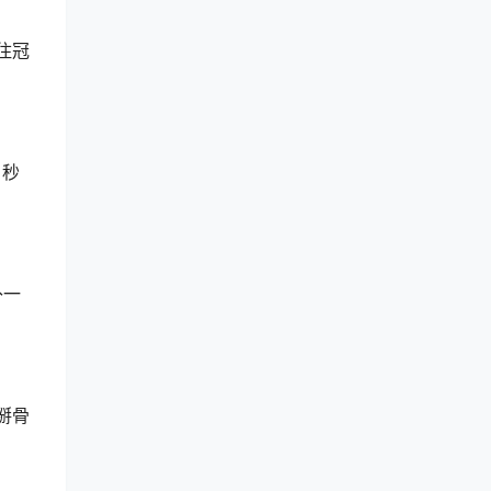
住冠
 秒
补一
掰骨