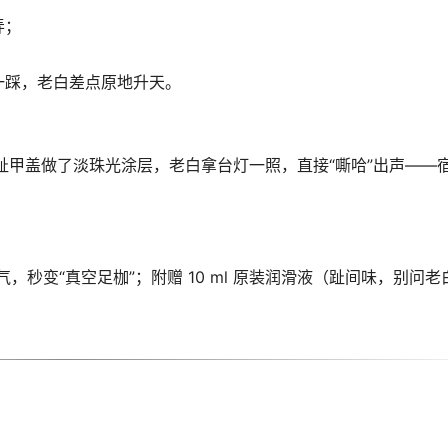
弄；
吸一踩，老白差点原地升天。
了，趾甲盖做了淡珠光涂层，老白拿台灯一照，直接“嘶哈”出声——
，秒变“真空足枷”；附赠 10 ml 原装润滑液（趾间味，别问老