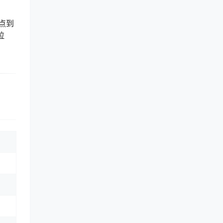
点到
拉
。