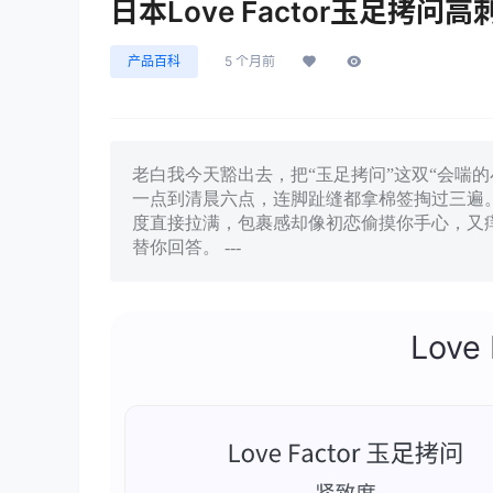
日本Love Factor玉足拷
产品百科
5 个月前
老白我今天豁出去，把“玉足拷问”这双“会喘
一点到清晨六点，连脚趾缝都拿棉签掏过三遍。
度直接拉满，包裹感却像初恋偷摸你手心，又
替你回答。 ---
Love