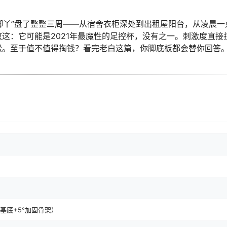
小脚丫”盘了整整三周——从宿舍衣柜深处到出租屋阳台，从凌晨一
这：它可能是2021年最魔性的足控杯，没有之一。刺激度直接
松。至于值不值得掏钱？看完老白这篇，你脚底板都会替你回答
软基底+5°加固骨架）