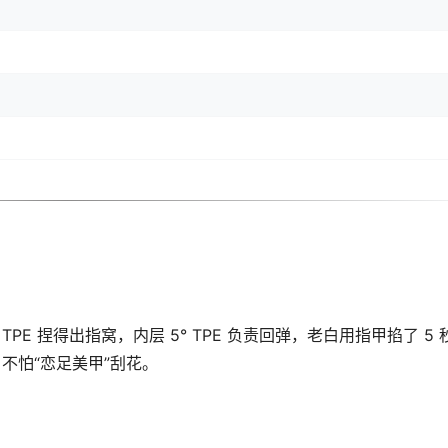
层0° TPE 捏得出指窝，内层 5° TPE 负责回弹，老白用指甲掐了 5 
，不怕“恋足美甲”刮花。