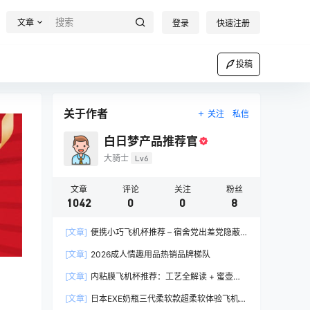
文章
登录
快速注册
投稿
关于作者
关注
私信
白日梦产品推荐官
大骑士
Lv6
文章
评论
关注
粉丝
1042
0
0
8
[文章]
便携小巧飞机杯推荐 – 宿舍党出差党隐蔽
携带完全指南
[文章]
2026成人情趣用品热销品牌梯队
[文章]
内粘膜飞机杯推荐：工艺全解读 + 蜜壶香
织 vs 大魔王 vs NPG 三款横评
[文章]
日本EXE奶瓶三代柔软款超柔软体验飞机杯