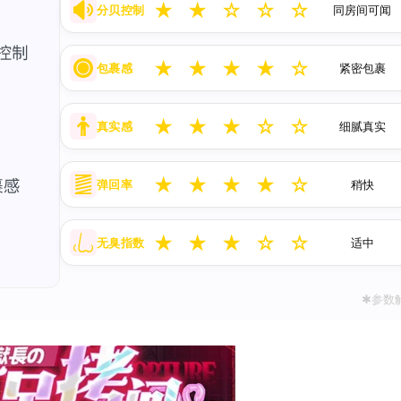
★
★
☆
☆
☆
分贝控制
同房间可闻
★
★
★
★
☆
包裹感
紧密包裹
★
★
★
☆
☆
真实感
细腻真实
★
★
★
★
☆
弹回率
稍快
★
★
★
☆
☆
无臭指数
适中
✱参数