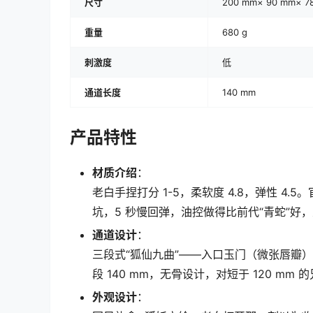
尺寸
200 mm× 90 mm× 7
重量
680 g
刺激度
低
通道长度
140 mm
产品特性
材质介绍
：
老白手捏打分 1-5，柔软度 4.8，弹性 4
坑，5 秒慢回弹，油控做得比前代“青蛇”好，
通道设计
：
三段式“狐仙九曲”——入口玉门（微张唇瓣）+
段 140 mm，无骨设计，对短于 120 mm
外观设计
：