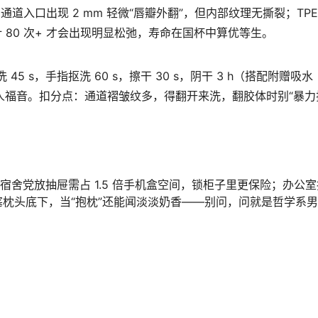
铁”，通道入口出现 2 mm 轻微“唇瓣外翻”，但内部纹理无撕裂；TPE
计 80 次+ 才会出现明显松弛，寿命在国杯中算优等生。
5 s，手指抠洗 60 s，擦干 30 s，阴干 3 h（搭配附赠吸水
懒人福音。扣分点：通道褶皱纹多，得翻开来洗，翻胶体时别“暴力
l 啤酒。宿舍党放抽屉需占 1.5 倍手机盒空间，锁柜子里更保险；办公
枕头底下，当“抱枕”还能闻淡淡奶香——别问，问就是哲学系