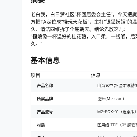
老白我，白日梦社区“杯圈居委会主任”，今天把
方把TA定位成“慢玩天花板”，主打“银狐妖姬”的
久、清洁四维拆了个底朝天。结论先放这儿：
“恒娘像一杯温好的桂花酿，入口柔，一线喉，后
久。”
基本信息
项目
信息
产品名称
山海玄中录·温柔银狐
所属品牌
谜姬(Mizzzee)
产品型号
MZ-FOX-01（温柔版
材质
医用级 TPE（0° 超