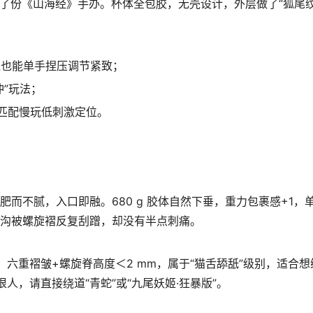
了份《山海经》手办。杯体全包胶，无壳设计，外层做了“狐尾纹
需外壳也能单手捏压调节紧致；
冲”玩法；
·s，匹配慢玩低刺激定位。
肥而不腻，入口即融。680 g 胶体自然下垂，重力包裹感+1，
状沟被螺旋褶反复刮蹭，却没有半点刺痛。
0）。六重褶皱+螺旋脊高度＜2 mm，属于“猫舌舔舐”级别，适合
狠人，请直接绕道“青蛇”或“九尾妖姬·狂暴版”。