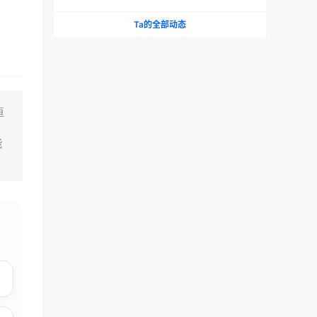
织 vs 大魔王 vs NPG 三款横评
Ta的全部动态
恒
、
能