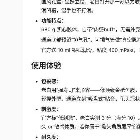
国风礼盒+狐妖立绘，老白打开那一刻以为收
滑凹槽，湿手也不打滑。
功能特点
：
680 g 实心胶体，自带“肉感buff”，无
通道底部预留“排气孔”，可插气管做“真空脉
官方送 10 ml 银狐润滑，粘度 400 mPa
使用体验
包裹感
：
老白用“握寿司”来形容——像顶级金枪鱼腹，
轻捏外壁，通道立刻“吸盘式”贴合，龟头冠
刺激度
：
官方标“低刺激”，老白实测 3 分（满分 1
久 or 敏感体质。若你属于“龟头角质层厚”的
耐久度
：