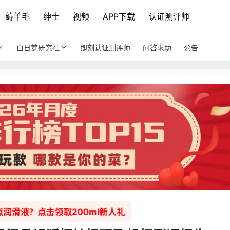
薅羊毛
绅士
视频
APP下载
认证测评师
白日梦研究社
即刻认证测评师
问答求助
公告
润滑液？点击领取200ml新人礼