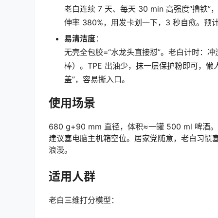
老白连续 7 天、每天 30 min 高强度“撸
伸率 380%，用发卡划一下，3 秒自愈。预
易清洁度
：
无壳全包胶=“水龙头直接怼”。老白计时：冲洗 4
棒）。TPE 出油少，抹一层保护粉即可，
盖”，容易撕入口。
使用场景
680 g+90 mm 直径，体积≈一罐 500 m
建议塞电脑主机箱空位。居家党随意，老白习惯塞
浪漫。
适用人群
老白三维打分模型：