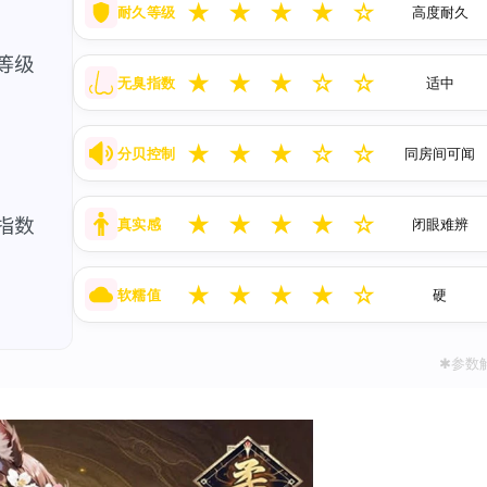
★
★
★
★
☆
耐久等级
高度耐久
★
★
★
☆
☆
无臭指数
适中
★
★
★
☆
☆
分贝控制
同房间可闻
★
★
★
★
☆
真实感
闭眼难辨
★
★
★
★
☆
软糯值
硬
✱参数