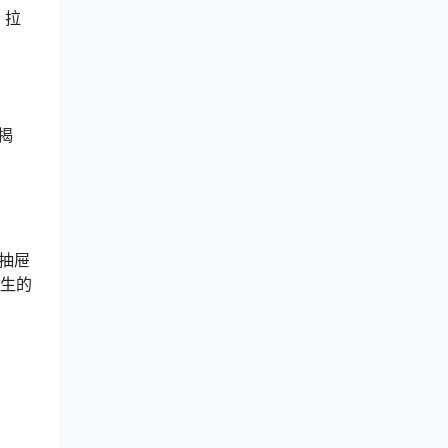
 拉
揭
室抽屉
男生的