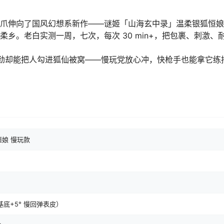
魔爪伸向了国风幻想系新作——谜姬「山海玄中录」温柔银狐恒
温柔乡。老白实测一周，七次，每次 30 min+，把包裹、刺激、
劲却能把人勾进狐仙被窝——慢玩党放心冲，快枪手也能拿它练
恒娘 慢玩款
）
软基底+5° 慢回弹表皮）