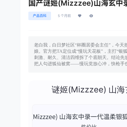
国产谜姬(Mizzzee)山海
产品百科
5 个月前
老白我，白日梦社区“杯圈居委会主任”，今
娘。官方把TA定位成“慢玩天花板”，主打“银狐
刺激、耐久、清洁四维拆了个底朝天。结论先放
把人勾进狐仙被窝——慢玩党放心冲，快枪手
谜姬(Mizzzee)