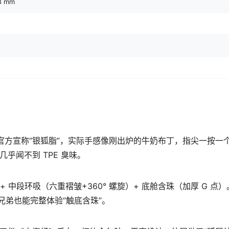
8 mm
.5。官方宣称“银狐脂”，实际手感像刚出炉的牛奶布丁，指尖一按一
几乎闻不到 TPE 臭味。
 中段环吸（六重褶皱+360° 螺旋）+ 底舱含珠（加厚 G 点）
 的兄弟也能完整体验“触底含珠”。