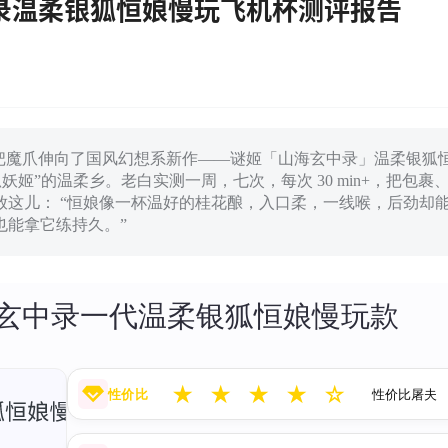
玄中录温柔银狐恒娘慢玩飞机杯测评报告
天把魔爪伸向了国风幻想系新作——谜姬「山海玄中录」温柔银狐
妖姬”的温柔乡。老白实测一周，七次，每次 30 min+，把包裹
这儿： “恒娘像一杯温好的桂花酿，入口柔，一线喉，后劲却
也能拿它练持久。”
 山海玄中录一代温柔银狐恒娘慢玩款
★
★
★
★
☆
性价比
性价比屠夫