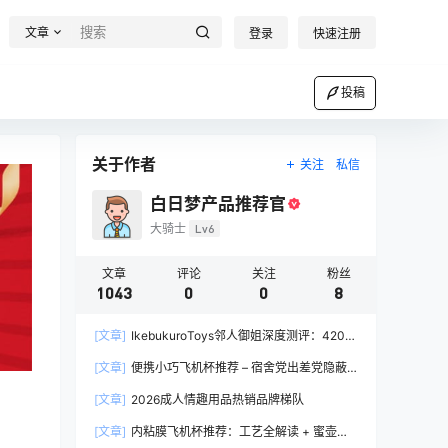
文章
登录
快速注册
投稿
关于作者
关注
私信
白日梦产品推荐官
大骑士
Lv6
文章
评论
关注
粉丝
1043
0
0
8
[文章]
IkebukuroToys邻人御姐深度测评：420g
慢玩款推荐，二次元入门玩家的白月光
[文章]
便携小巧飞机杯推荐 – 宿舍党出差党隐蔽
携带完全指南
[文章]
2026成人情趣用品热销品牌梯队
[文章]
内粘膜飞机杯推荐：工艺全解读 + 蜜壶香