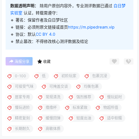
数据透明声明：
除用户原创内容外，专业测评数据已通过
白日梦
实验室
认证，转载需遵守：
🔹 署名：保留作者及
白日梦社区
🔹 链接：必须附原文链接或首页
https://m.pipedream.vip
🔹 协议：默认
CC BY 4.0
🔹 禁止篡改：不得修改核心测评数据及结论
海报分享
收藏
0-100
低
初阶玩家
包裹沉浸
可接受气味
可掩盖交谈
均衡包裹
居家专用
常规清洗
强烈推荐
慢玩延时
慢玩进阶
撸撸杯
标准紧致
物超所值
精密复刻
缓慢回弹
轻度出油
适中软糯
长期耐久
高敏体质