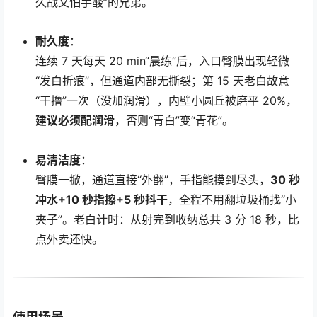
久战又怕手酸”的兄弟。
耐久度
：
连续 7 天每天 20 min“晨练”后，入口臀膜出现轻微
“发白折痕”，但通道内部无撕裂；第 15 天老白故意
“干撸”一次（没加润滑），内壁小圆丘被磨平 20%，
建议必须配润滑
，否则“青白”变“青花”。
易清洁度
：
臀膜一掀，通道直接“外翻”，手指能摸到尽头，
30 秒
冲水+10 秒指擦+5 秒抖干
，全程不用翻垃圾桶找“小
夹子”。老白计时：从射完到收纳总共 3 分 18 秒，比
点外卖还快。