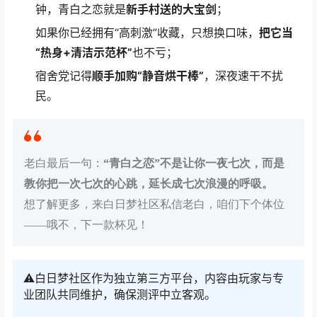
钟，青白之恋就是
新手村送的大宝剑
；
如果你已经拥有“高刺激”收藏，只想换口味，
把它当
“热身+清洁示范杯”
也不亏；
宿舍党记得
顺手加购“静音烘干棒”
，深夜速干不扰
民。
老白最后一句：
“青白之恋”不是让你一夜七次，而是
教你把一次七次的心跳，延长成七次浪漫的呼吸。
想了解更多，来白日梦社区私信老白，咱们下个体位
——哦不，下一款杯见！
⚠️白日梦社区作为独立第三方平台，内容由玩家与专
业团队共同维护，确保测评中立客观。