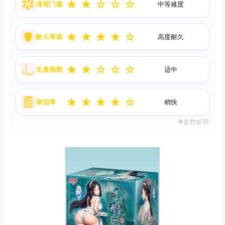
★
★
☆
☆
☆
清理门槛
中等难度
★
★
★
★
☆
耐久等级
高度耐久
★
★
☆
☆
☆
无臭指数
适中
★
★
★
★
☆
弹回率
稍快
✱参数解释