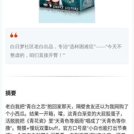
白日梦社区老白出品，专治“选杯困难症”——“今天不
整虚的，咱们直接开臀！”
摘要
老白我把“青白之恋”抱回家那天，隔壁舍友还以为我网购了
个小西瓜。结果一开箱，嚯，这青白渐变的大屁股蛋子，
活脱脱把《青花瓷》里“天青色等烟雨”唱成了“天青色等你
撸”。臀膜+慢玩双重buff，官方口号是“小白也能打出节奏