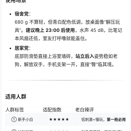
使用场景
宿舍党
：
680 g 不算轻，但青白配色低调，放桌面像“解压玩
具”。
建议晚上 23:00 后使用
，水声 45 dB，比笔记
本风扇还低，室友打呼噜就能盖住。
居家党
：
底部防滑垫直接上浴室墙砖，
站立后入
姿势稳如老
狗，解放双手，手机支架一开，直接“臀”临其境。
适用人群
人群标签
适配指数
老白辣评
① 新手小白
★★★★★
低刺激+慢玩，
第一枪必用
；