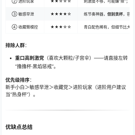
② 进阶玩家
★★☆☆☆
刺激度不够，可能嫌“痒”；
③ 敏感早泄
★★★★☆
练节奏神器，
但别贪杯
，容易
④ 收藏臀模控
★★★☆☆
青白配色稀有，但细节比大魔
排除人群
：
重口高刺激党
（喜欢大颗粒/子宫伞）——请直接左转
“撸撸杯·黑焰惩戒”。
优先级排序
：
新手小白＞敏感早泄＞收藏党＞进阶玩家（进阶用户建议
当“热身杯”）。
优缺点总结