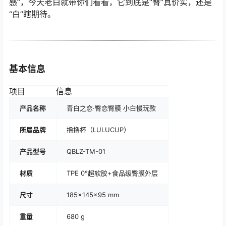
感”，今天老白就带你们看看，它到底是“臀”真价实，还是
“白”瞎期待。
基本信息
项目
信息
产品名称
青白之恋·臀恋臀膜 小白慢玩款
所属品牌
撸撸杯（LULUCUP）
产品型号
QBLZ-TM-01
材质
TPE 0°超软胶+食品级臀膜外层
尺寸
185×145×95 mm
重量
680 g