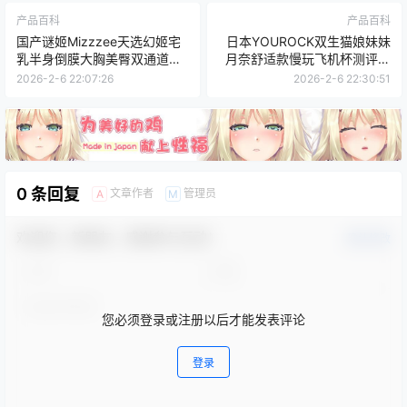
产品百科
产品百科
国产谜姬Mizzzee天选幻姬宅
日本YOUROCK双生猫娘妹妹
乳半身倒膜大胸美臀双通道高
月奈舒适款慢玩飞机杯测评报
刺激飞机杯测评报告
告
2026-2-6 22:07:26
2026-2-6 22:30:51
0 条回复
文章作者
管理员
A
M
欢迎您，新朋友，感谢参与互动！
确认修改
您必须登录或注册以后才能发表评论
登录