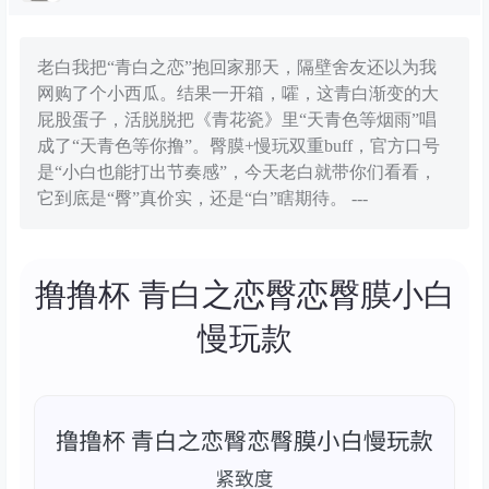
老白我把“青白之恋”抱回家那天，隔壁舍友还以为我
网购了个小西瓜。结果一开箱，嚯，这青白渐变的大
屁股蛋子，活脱脱把《青花瓷》里“天青色等烟雨”唱
成了“天青色等你撸”。臀膜+慢玩双重buff，官方口号
是“小白也能打出节奏感”，今天老白就带你们看看，
它到底是“臀”真价实，还是“白”瞎期待。 ---
撸撸杯 青白之恋臀恋臀膜小白
慢玩款