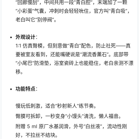
“回廊慢刮”，中间共用一段“青白腔”，末端加了一颗
“小彩蛋”气囊，冲刺时会轻轻吮住，官方叫“青白吸”，
老白叫它“别停阀”。
外观设计
：
1:1 仿真臀模，但刻意做“青白”配色，防止社死——真
要被室友看到，还能嘴硬说是“潮流香薰石”。底部带
“小尾巴”防滑垫，浴室瓷砖上也能稳住，老白亲测不漂
移。
功能特点
：
慢玩低刺激，适合“秒射新人”练节奏。
臀膜可拆卸，一秒变身“小馒头”清洗，懒人福音。
附赠 5 ml 原厂水基润滑，外号“白丝液”，流动性刚
好，不拉丝不结块。