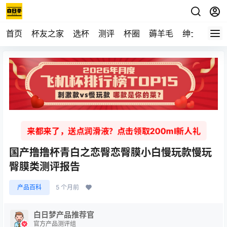
首页
杯友之家
选杯
测评
杯圈
薅羊毛
绅士
视频
来都来了，送点润滑液？点击领取200ml新人礼
国产撸撸杯青白之恋臀恋臀膜小白慢玩款慢玩
臀膜类测评报告
产品百科
5 个月前
白日梦产品推荐官
官方产品测评组