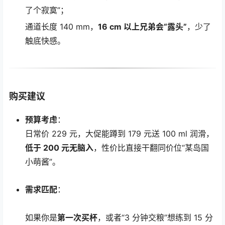
了个寂寞”；
通道长度 140 mm，
16 cm 以上兄弟会“露头”
，少了
触底快感。
购买建议
预算考虑
：
日常价 229 元，大促能蹲到 179 元送 100 ml 润滑，
低于 200 元无脑入
，性价比直接干翻同价位“某岛国
小萌酱”。
需求匹配
：
如果你是
第一次买杯
，或者“3 分钟交粮”想练到 15 分