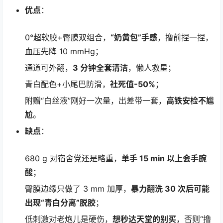
优点
：
0°超软胶+臀膜双组合，
“奶黄包”手感
，撸前捏一捏，
血压先降 10 mmHg；
通道可外翻，
3 分钟全套清洁
，懒人救星；
青白配色+小尾巴防滑，
社死值-50%
；
附赠“白丝液”刚好一次量，出差带一套，
高铁安检不尴
尬
。
缺点
：
680 g 对宿舍党还是略重，
单手 15 min 以上会手腕
酸
；
臀膜边缘只做了 3 mm 加厚，
暴力翻洗 30 次后可能
出现“青白分离”脱胶
；
低刺激对老炮儿是硬伤，
想秒达天堂的别买
，否则“撸