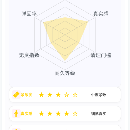
★
★
★
☆
☆
紧致度
中度紧致
★
★
★
★
☆
真实感
细腻真实