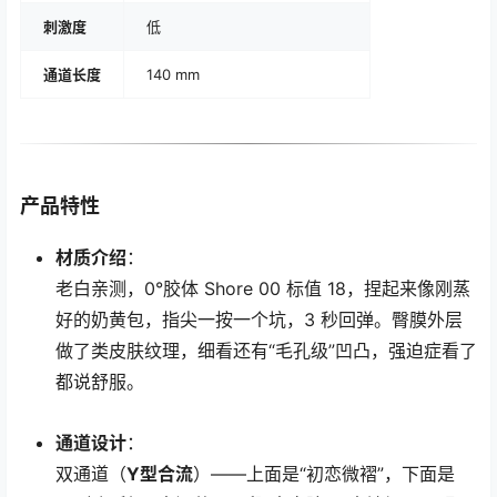
刺激度
低
通道长度
140 mm
产品特性
材质介绍
：
老白亲测，0°胶体 Shore 00 标值 18，捏起来像刚蒸
好的奶黄包，指尖一按一个坑，3 秒回弹。臀膜外层
做了类皮肤纹理，细看还有“毛孔级”凹凸，强迫症看了
都说舒服。
通道设计
：
双通道（
Y型合流
）——上面是“初恋微褶”，下面是