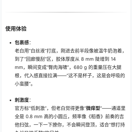
使用体验
包裹感
：
老白用“白丝液”打底，刚进去前半段像被温牛奶泡着，
到了“回廊慢刮”区，胶体厚度从 8 mm 陡增到 14
mm，瞬间变成“臀肉海啸”，680 g 的重量压在大腿
根，代入感直接拉满——“这不是杯子，这是会呼吸的
小蛮腰”。
刺激度
：
官方标“低刺激”，但老白觉得更像“
微痒型
”——通道里
全是 0.8 mm 高的小圆丘，频率像《稻香》前奏的吉
他扫弦，一下一下撩你，不会瞬间登顶，适合“想打持