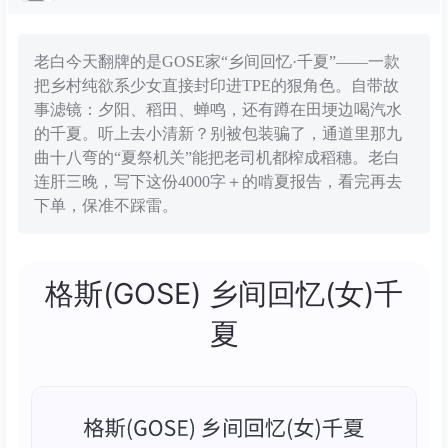
老白今天翻牌的是GOSE家“乡间回忆·千夏”——一款
把乡村纯欲系少女直接封印进TPE的狠角色。自带故
事滤镜：夕阳、稻田、蝉鸣，还有蹲在田埂边喝汽水
的千夏。听上去小清新？别被包装骗了，通道里那九
曲十八弯的“夏祭机关”能把老司机都榨成稻穗。老白
连肝三晚，写下这份4000字＋的啃夏报告，看完再去
下单，保准不踩雷。
格斯(GOSE) 乡间回忆(女)千
夏