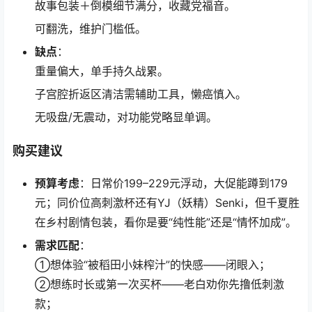
故事包装＋倒模细节满分，收藏党福音。
可翻洗，维护门槛低。
缺点
：
重量偏大，单手持久战累。
子宫腔折返区清洁需辅助工具，懒癌慎入。
无吸盘/无震动，对功能党略显单调。
购买建议
预算考虑
：日常价199–229元浮动，大促能蹲到179
元；同价位高刺激杯还有YJ（妖精）Senki，但千夏胜
在乡村剧情包装，看你是要“纯性能”还是“情怀加成”。
需求匹配
：
①想体验“被稻田小妹榨汁”的快感——闭眼入；
②想练时长或第一次买杯——老白劝你先撸低刺激
款；