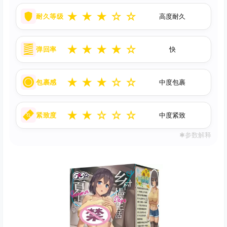
★
★
★
☆
☆
耐久等级
高度耐久
★
★
★
★
☆
弹回率
快
★
★
★
☆
☆
包裹感
中度包裹
★
★
☆
☆
☆
紧致度
中度紧致
✱参数解释