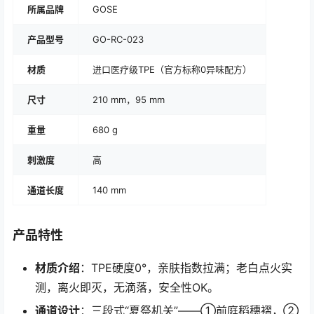
所属品牌
GOSE
产品型号
GO-RC-023
材质
进口医疗级TPE（官方标称0异味配方）
尺寸
210 mm，95 mm
重量
680 g
刺激度
高
通道长度
140 mm
产品特性
材质介绍
：TPE硬度0°，亲肤指数拉满；老白点火实
测，离火即灭，无滴落，安全性OK。
通道设计
：三段式“夏祭机关”——①前庭稻穗褶，②