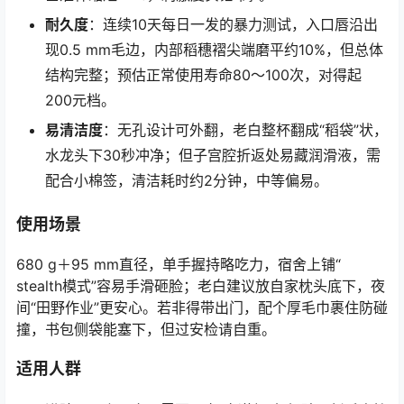
耐久度
：连续10天每日一发的暴力测试，入口唇沿出
现0.5 mm毛边，内部稻穗褶尖端磨平约10%，但总体
结构完整；预估正常使用寿命80～100次，对得起
200元档。
易清洁度
：无孔设计可外翻，老白整杯翻成“稻袋”状，
水龙头下30秒冲净；但子宫腔折返处易藏润滑液，需
配合小棉签，清洁耗时约2分钟，中等偏易。
使用场景
680 g＋95 mm直径，单手握持略吃力，宿舍上铺“
stealth模式”容易手滑砸脸；老白建议放自家枕头底下，夜
间“田野作业”更安心。若非得带出门，配个厚毛巾裹住防碰
撞，书包侧袋能塞下，但过安检请自重。
适用人群