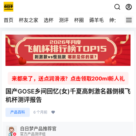
首页
杯友之家
选杯
测评
杯圈
薅羊毛
绅士
视频
来都来了，送点润滑液？点击领取200ml新人礼
国产GOSE乡间回忆(女)千夏高刺激名器倒模飞
机杯测评报告
产品百科
6 个月前
白日梦产品推荐官
官方产品测评组