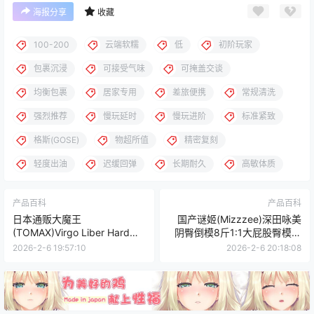
海报分享
收藏
100-200
云端软糯
低
初阶玩家
包裹沉浸
可接受气味
可掩盖交谈
均衡包裹
居家专用
差旅便携
常规清洗
强烈推荐
慢玩延时
慢玩进阶
标准紧致
格斯(GOSE)
物超所值
精密复刻
轻度出油
迟缓回弹
长期耐久
高敏体质
产品百科
产品百科
日本通贩大魔王
国产谜姬(Mizzzee)深田咏美
(TOMAX)Virgo Liber Hard高
阴臀倒模8斤1:1大屁股臀模高
刺激螺旋纹手动飞机杯测评报
刺激倒模飞机杯测评报告
2026-2-6 19:57:10
2026-2-6 20:18:08
告