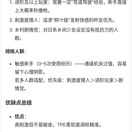
进阶及以上玩家：需要一定“弯道驾驶”经验，新手直接
上大概率秒缴枪。
刺激度猎人：追求“榨汁级”发射快感的杯友优先。
乡村剧情党：对日系乡间少女设定没有抵抗力的人
群。
排除人群
：
敏感新手（0–5次使用经历）——通道机关过强，容易
留下心理阴影。
若多人群适配，优先级：刺激度猎人＞进阶玩家＞剧
情党。
优缺点总结
优点
：
高刺激但不易破皮，TPE柔软度调校精准。