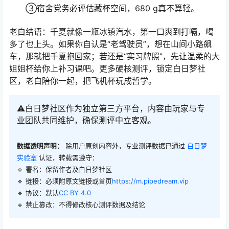
③宿舍党务必评估藏杯空间，680 g真不算轻。
老白结语：千夏就像一瓶冰镇汽水，第一口爽到打嗝，喝
多了也上头。如果你自认是“老驾驶员”，想在山间小路飙
车，那就把千夏抱回家；若还是“实习牌照”，先让温柔的大
姐姐杯给你上补习课吧。更多硬核测评，锁定白日梦社
区，老白陪你一起，把飞机杯玩成哲学。
⚠️白日梦社区作为独立第三方平台，内容由玩家与专
业团队共同维护，确保测评中立客观。
数据透明声明：
除用户原创内容外，专业测评数据已通过
白日梦
实验室
认证，转载需遵守：
🔹 署名：保留作者及
白日梦社区
🔹 链接：必须附原文链接或首页
https://m.pipedream.vip
🔹 协议：默认
CC BY 4.0
🔹 禁止篡改：不得修改核心测评数据及结论