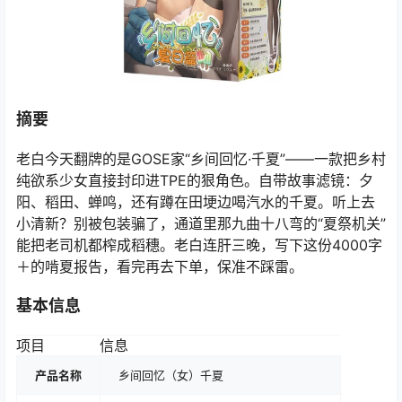
摘要
老白今天翻牌的是GOSE家“乡间回忆·千夏”——一款把乡村
纯欲系少女直接封印进TPE的狠角色。自带故事滤镜：夕
阳、稻田、蝉鸣，还有蹲在田埂边喝汽水的千夏。听上去
小清新？别被包装骗了，通道里那九曲十八弯的“夏祭机关”
能把老司机都榨成稻穗。老白连肝三晚，写下这份4000字
＋的啃夏报告，看完再去下单，保准不踩雷。
基本信息
项目
信息
产品名称
乡间回忆（女）千夏