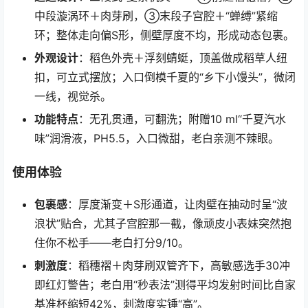
中段漩涡环＋肉芽刷，③末段子宫腔＋“蝉缚”紧缩
环；整体走向偏S形，侧壁厚度不均，形成动态包裹。
外观设计
：稻色外壳＋浮刻蜻蜓，顶盖做成稻草人纽
扣，可立式摆放；入口倒模千夏的“乡下小馒头”，微闭
一线，视觉杀。
功能特点
：无孔贯通，可翻洗；附赠10 ml“千夏汽水
味”润滑液，PH5.5，入口微甜，老白亲测不辣眼。
使用体验
包裹感
：厚度渐变＋S形通道，让肉壁在抽动时呈“波
浪状”贴合，尤其子宫腔那一截，像顽皮小表妹突然抱
住你不松手——老白打分9/10。
刺激度
：稻穗褶＋肉芽刷双管齐下，高敏感选手30冲
即红灯警告；老白用“秒表法”测得平均发射时间比自家
基准杯缩短42%，刺激度实锤“高”。