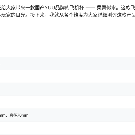
给大家带来一款国产YUU品牌的飞机杯 —— 柔臀似水。这款
多玩家的目光。接下来，我就从各个维度为大家详细测评这款产
水
0mm，直径70mm