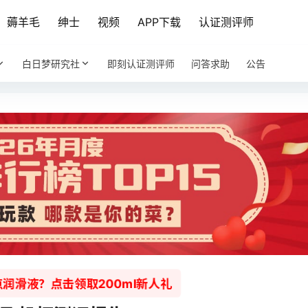
薅羊毛
绅士
视频
APP下载
认证测评师
白日梦研究社
即刻认证测评师
问答求助
公告
润滑液？点击领取200ml新人礼