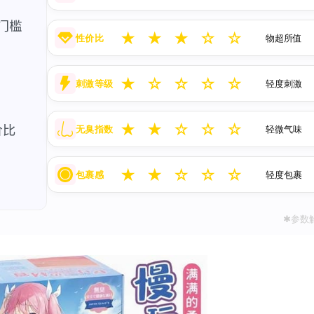
★
★
★
☆
☆
性价比
物超所值
★
☆
☆
☆
☆
刺激等级
轻度刺激
★
★
☆
☆
☆
无臭指数
轻微气味
★
★
☆
☆
☆
包裹感
轻度包裹
✱参数