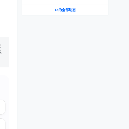
测评报告
Ta的全部动态
款
这