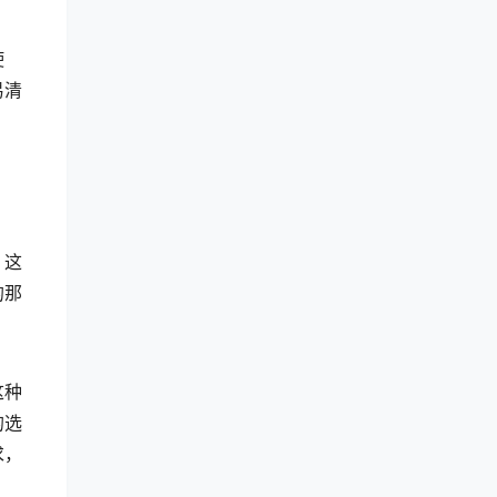
使
易清
。这
的那
这种
的选
求，