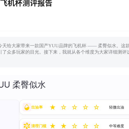
感飞机杯测评报告
天给大家带来一款国产YUU品牌的飞机杯 —— 柔臀似水。这
引了众多玩家的目光。接下来，我就从各个维度为大家详细测评
UU 柔臀似水
★
☆
☆
☆
☆
出油率
轻微出油
★
★
☆
☆
☆
清理门槛
中等难度