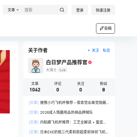
文章
登录
快速注册
投稿
关于作者
关注
私信
白日梦产品推荐官
大骑士
Lv6
文章
评论
关注
粉丝
1042
0
0
8
[文章]
便携小巧飞机杯推荐 – 宿舍党出差党隐蔽
携带完全指南
[文章]
2026成人情趣用品热销品牌梯队
[文章]
内粘膜飞机杯推荐：工艺全解读 + 蜜壶香
织 vs 大魔王 vs NPG 三款横评
[文章]
日本EXE奶瓶三代柔软款超柔软体验飞机杯