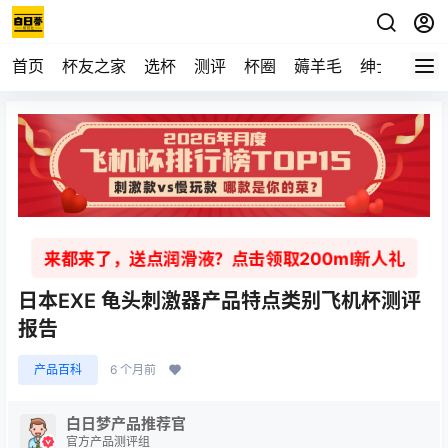
首页
杯友之家
选杯
测评
杯圈
薅羊毛
绅士
视频
来都来了，送点润滑液？点击领取200ml新人礼
日本EXE 龟头刺激器产品特点类别飞机杯测评
报告
产品百科
6 个月前
白日梦产品推荐官
官方产品测评组