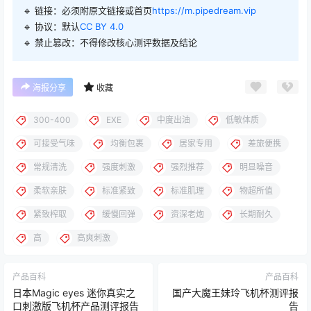
🔹 链接：必须附原文链接或首页
https://m.pipedream.vip
🔹 协议：默认
CC BY 4.0
🔹 禁止篡改：不得修改核心测评数据及结论
海报分享
收藏
300-400
EXE
中度出油
低敏体质
可接受气味
均衡包裹
居家专用
差旅便携
常规清洗
强度刺激
强烈推荐
明显噪音
柔软亲肤
标准紧致
标准肌理
物超所值
紧致榨取
缓慢回弹
资深老炮
长期耐久
高
高爽刺激
产品百科
产品百科
日本Magic eyes 迷你真实之
国产大魔王妹玲飞机杯测评报
口刺激版飞机杯产品测评报告
告