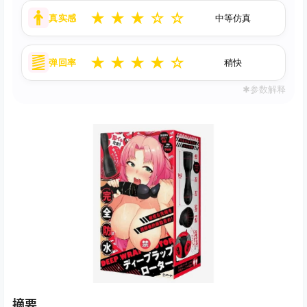
★
★
★
☆
☆
真实感
中等仿真
★
★
★
★
☆
弹回率
稍快
✱参数解释
摘要