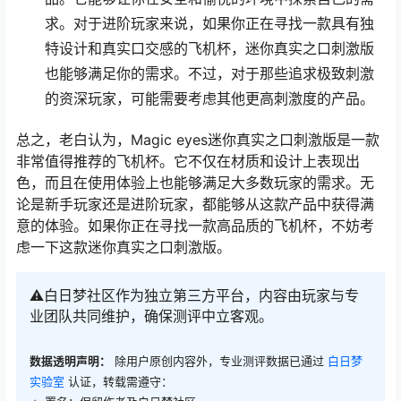
求。对于进阶玩家来说，如果你正在寻找一款具有独
特设计和真实口交感的飞机杯，迷你真实之口刺激版
也能够满足你的需求。不过，对于那些追求极致刺激
的资深玩家，可能需要考虑其他更高刺激度的产品。
总之，老白认为，Magic eyes迷你真实之口刺激版是一款
非常值得推荐的飞机杯。它不仅在材质和设计上表现出
色，而且在使用体验上也能够满足大多数玩家的需求。无
论是新手玩家还是进阶玩家，都能够从这款产品中获得满
意的体验。如果你正在寻找一款高品质的飞机杯，不妨考
虑一下这款迷你真实之口刺激版。
⚠️白日梦社区作为独立第三方平台，内容由玩家与专
业团队共同维护，确保测评中立客观。
数据透明声明：
除用户原创内容外，专业测评数据已通过
白日梦
实验室
认证，转载需遵守：