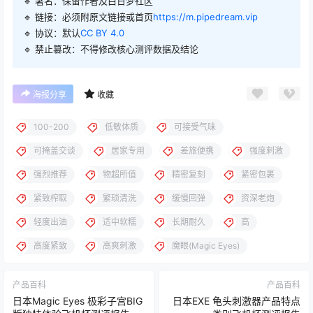
🔹 署名：保留作者及
白日梦社区
🔹 链接：必须附原文链接或首页
https://m.pipedream.vip
🔹 协议：默认
CC BY 4.0
🔹 禁止篡改：不得修改核心测评数据及结论
海报分享
收藏
100-200
低敏体质
可接受气味
可掩盖交谈
居家专用
差旅便携
强度刺激
强烈推荐
物超所值
精密复刻
紧密包裹
紧致榨取
繁琐清洗
缓慢回弹
资深老炮
轻度出油
适中软糯
长期耐久
高
高度紧致
高爽刺激
魔眼(Magic Eyes)
产品百科
产品百科
日本Magic Eyes 极彩子宫BIG
日本EXE 龟头刺激器产品特点