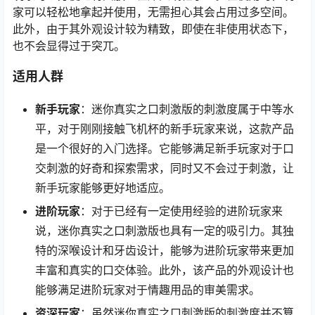
家可以轻松地拿起并使用，无需担心其会占用过多空间。
此外，由于其外观设计较为精致，即使在非使用状态下，
也不会显得过于突兀。
适用人群
新手玩家
：迷你真实之口刺激版的刺激度属于中等水
平，对于刚刚接触飞机杯的新手玩家来说，这款产品
是一个很好的入门选择。它能够满足新手玩家对于口
交刺激的好奇和探索需求，同时又不会过于刺激，让
新手玩家能够更好地适应。
进阶玩家
：对于已经有一定使用经验的进阶玩家来
说，迷你真实之口刺激版也具有一定的吸引力。其独
特的深喉设计和牙齿设计，能够为进阶玩家带来更加
丰富和真实的口交体验。此外，该产品的外观设计也
能够满足进阶玩家对于情趣用品的审美需求。
资深玩家
：虽然迷你真实之口刺激版的刺激度并不算