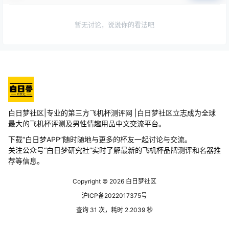
暂无讨论，说说你的看法吧
白日梦社区|专业的第三方飞机杯测评网 |白日梦社区立志成为全球
最大的飞机杯评测及男性情趣用品中文交流平台。
下载“白日梦APP”随时随地与更多的杯友一起讨论与交流。
关注公众号“白日梦研究社”实时了解最新的飞机杯品牌测评和名器推
荐等信息。
Copyright © 2026
白日梦社区
沪ICP备2022017375号
查询 31 次，耗时 2.2039 秒