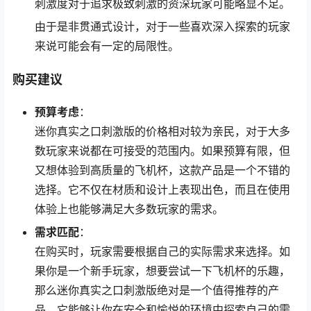
刺激度对于追求极致刺激的资深玩家可能略显不足。
由于是非贯通式设计，对于一些喜欢深入探索的玩家
来说可能会有一定的局限性。
购买建议
预算考虑
：
迷你真实之口刺激版的价格相对较为亲民，对于大多
数玩家来说都在可接受的范围内。如果预算有限，但
又想体验到高质量的飞机杯，这款产品是一个不错的
选择。它不仅在材质和设计上表现出色，而且在使用
体验上也能够满足大多数玩家的需求。
需求匹配
：
在购买时，玩家需要根据自己的实际需求来选择。如
果你是一个新手玩家，想要尝试一下飞机杯的乐趣，
那么迷你真实之口刺激版绝对是一个值得推荐的产
品。它能够让你在安全和愉悦的环境中探索自己的需