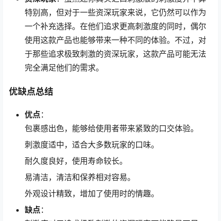
特别高，但对于一些资深玩家来说，它仍然可以作为
一个补充选择。在他们追求更高刺激度的同时，偶尔
使用这款产品也能够带来一种不同的体验。不过，对
于那些追求极致刺激的资深玩家，这款产品可能无法
完全满足他们的需求。
优缺点总结
优点
：
包裹感出色，能够给使用者带来紧致的口交体验。
刺激度适中，适合大多数玩家的口味。
耐久度良好，使用寿命较长。
易清洁，清洁和保养相对容易。
外观设计精致，增加了使用时的情趣。
缺点
：