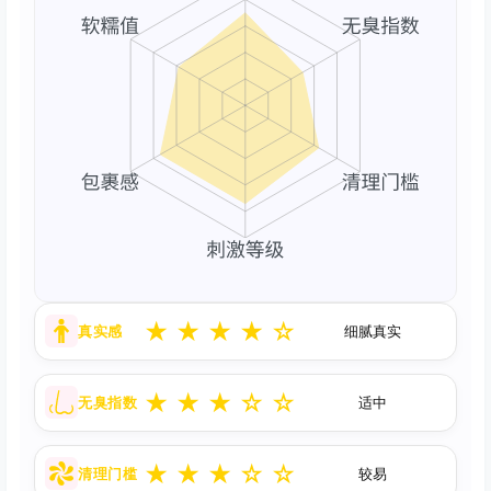
★
★
★
★
☆
真实感
细腻真实
★
★
★
☆
☆
无臭指数
适中
★
★
★
☆
☆
清理门槛
较易