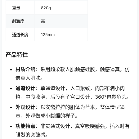
重量
820g
刺激度
高
通道长度
125mm
产品特性
材质介绍
：采用超柔软人肌触感硅胶，触感逼真，仿
佛真人肌肤。
通道设计
：单通道设计，入口紧致，内部布满小肉
粒，中段收窄，后段有子宫口设计，360°包裹龟头。
外观设计
：以安斋拉拉的胴体为蓝本，整体造型逼
真，外观做成小蝴蝶的样子。
功能特点
：非贯通式设计，真空吸啜感强，插入时有
强烈的突破感。