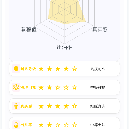
★
★
★
★
☆
耐久等级
高度耐久
★
★
☆
☆
☆
清理门槛
中等难度
★
★
★
★
☆
真实感
细腻真实
★
★
☆
☆
☆
出油率
中等出油