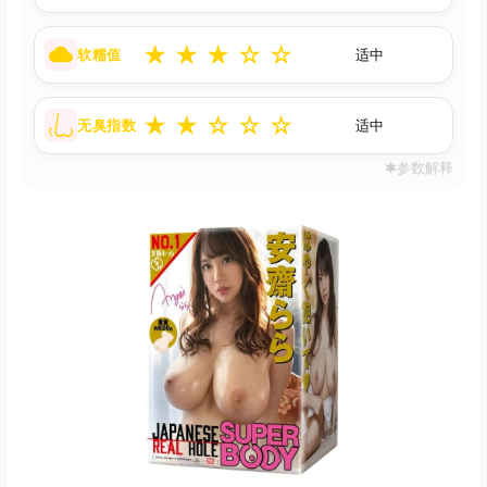
★
★
★
☆
☆
软糯值
适中
★
★
☆
☆
☆
无臭指数
适中
✱参数解释