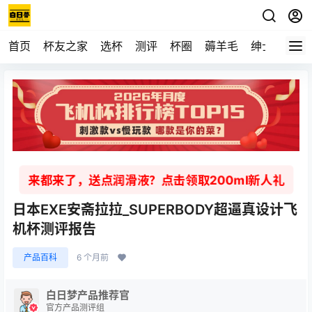
首页
杯友之家
选杯
测评
杯圈
薅羊毛
绅士
视频
来都来了，送点润滑液？点击领取200ml新人礼
日本EXE安斋拉拉_SUPERBODY超逼真设计飞
机杯测评报告
产品百科
6 个月前
白日梦产品推荐官
官方产品测评组