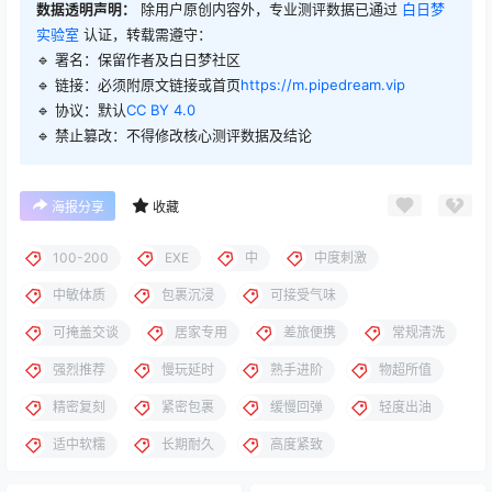
数据透明声明：
除用户原创内容外，专业测评数据已通过
白日梦
实验室
认证，转载需遵守：
🔹 署名：保留作者及
白日梦社区
🔹 链接：必须附原文链接或首页
https://m.pipedream.vip
🔹 协议：默认
CC BY 4.0
🔹 禁止篡改：不得修改核心测评数据及结论
海报分享
收藏
100-200
EXE
中
中度刺激
中敏体质
包裹沉浸
可接受气味
可掩盖交谈
居家专用
差旅便携
常规清洗
强烈推荐
慢玩延时
熟手进阶
物超所值
精密复刻
紧密包裹
缓慢回弹
轻度出油
适中软糯
长期耐久
高度紧致